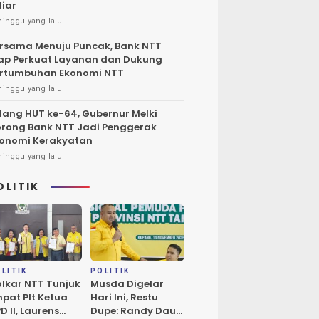
liar
minggu yang lalu
rsama Menuju Puncak, Bank NTT
ap Perkuat Layanan dan Dukung
rtumbuhan Ekonomi NTT
minggu yang lalu
lang HUT ke-64, Gubernur Melki
rong Bank NTT Jadi Penggerak
onomi Kerakyatan
minggu yang lalu
OLITIK
LITIK
POLITIK
lkar NTT Tunjuk
Musda Digelar
pat Plt Ketua
Hari Ini, Restu
D II, Laurens
Dupe: Randy Daud