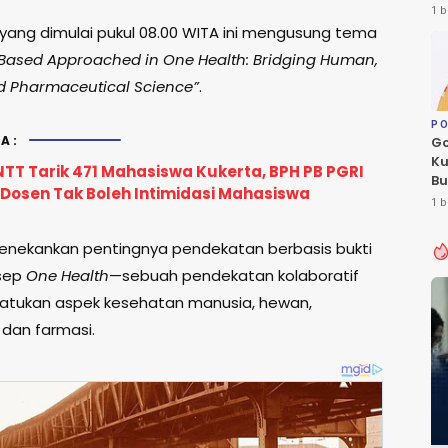
Le
1 b
Fl
 yang dimulai pukul 08.00 WITA ini mengusung tema
Based Approached in One Health: Bridging Human,
d Pharmaceutical Science”
.
PO
A:
Go
Ku
NTT Tarik 471 Mahasiswa Kukerta, BPH PB PGRI
Bu
Dosen Tak Boleh Intimidasi Mahasiswa
Ca
1 b
Pe
enekankan pentingnya pendekatan berbasis bukti
sep
One Health
—sebuah pendekatan kolaboratif
atukan aspek kesehatan manusia, hewan,
 dan farmasi.