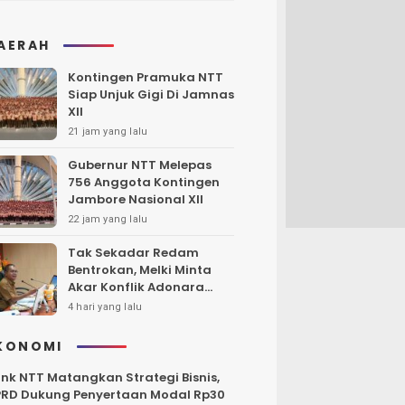
AERAH
Kontingen Pramuka NTT
Siap Unjuk Gigi Di Jamnas
XII
21 jam yang lalu
Gubernur NTT Melepas
756 Anggota Kontingen
Jambore Nasional XII
22 jam yang lalu
Tak Sekadar Redam
Bentrokan, Melki Minta
Akar Konflik Adonara
Harus Diungkap dan
4 hari yang lalu
Diselesaikan
KONOMI
nk NTT Matangkan Strategi Bisnis,
RD Dukung Penyertaan Modal Rp30