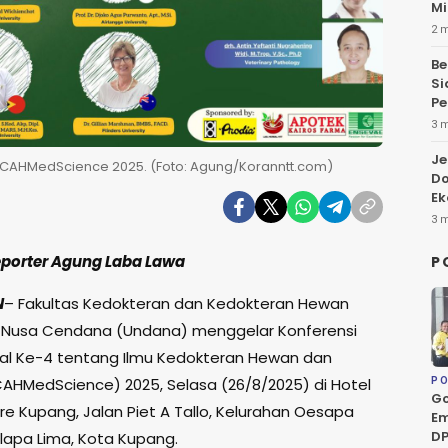
Mi
2 
Be
Si
Pe
3 
Je
 ICAHMedScience 2025. (Foto: Agung/Koranntt.com)
Do
Ek
3 
eporter Agung Laba Lawa
P
N
– Fakultas Kedokteran dan Kedokteran Hewan
s Nusa Cendana (Undana) menggelar Konferensi
nal Ke-4 tentang Ilmu Kedokteran Hewan dan
CAHMedScience) 2025, Selasa (26/8/2025) di Hotel
PO
Go
re Kupang, Jalan Piet A Tallo, Kelurahan Oesapa
Em
DP
elapa Lima, Kota Kupang.