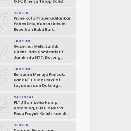
OJK: Kinerja Tetap Solid
6
HUKRIM
Piche Kota Praperadilankan
Polres Belu, Kuasa Hukum
Beberkan Bukti Baru
7
EKONOMI
Gubernur Melki Lantik
Direksi dan Komisaris PT
Jamkrida NTT, Dorong
Perluasan Penjaminan
8
Kredit UMKM
EKONOMI
Bersama Menuju Puncak,
Bank NTT Siap Perkuat
Layanan dan Dukung
Pertumbuhan Ekonomi NTT
9
NASIONAL
PLTU Sambelia Hampir
Rampung, PLN UIP Nusra
Pacu Proyek Kelistrikan di
NTT
HUKRIM
Dugaan Pemalsuan