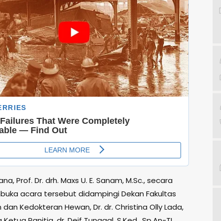
na, Prof. Dr. drh. Maxs U. E. Sanam, M.Sc., secara
uka acara tersebut didampingi Dekan Fakultas
dan Kedokteran Hewan, Dr. dr. Christina Olly Lada,
a Ketua Panitia, dr. Deif Tunggal, S.Ked., Sp.An-TI.