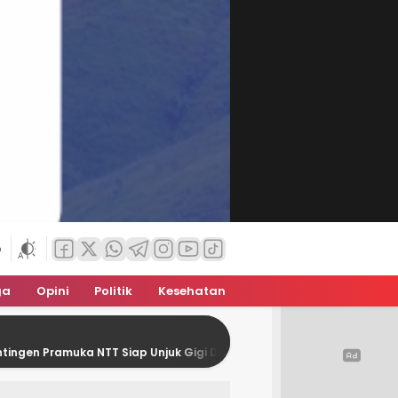
6
ga
Opini
Politik
Kesehatan
 NTT Siap Unjuk Gigi Di Jamnas XII
Gubernur NTT Mel