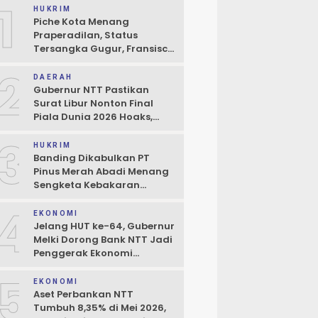
1
HUKRIM
Piche Kota Menang
Praperadilan, Status
Tersangka Gugur, Fransisco
Bessi: Kemenangan Seluruh
2
Pendukung
DAERAH
Gubernur NTT Pastikan
Surat Libur Nonton Final
Piala Dunia 2026 Hoaks,
Pelayanan Publik Tidak
3
Boleh Terhambat
HUKRIM
Banding Dikabulkan PT
Pinus Merah Abadi Menang
Sengketa Kebakaran
Gudang di Kupang
4
EKONOMI
Jelang HUT ke-64, Gubernur
Melki Dorong Bank NTT Jadi
Penggerak Ekonomi
Kerakyatan
5
EKONOMI
Aset Perbankan NTT
Tumbuh 8,35% di Mei 2026,