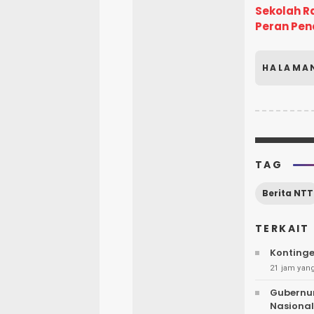
Sekolah Ra
Peran Pen
HALAMA
TAG
Berita NTT
TERKAIT
Kontinge
21 jam yang
Gubernu
Nasional 