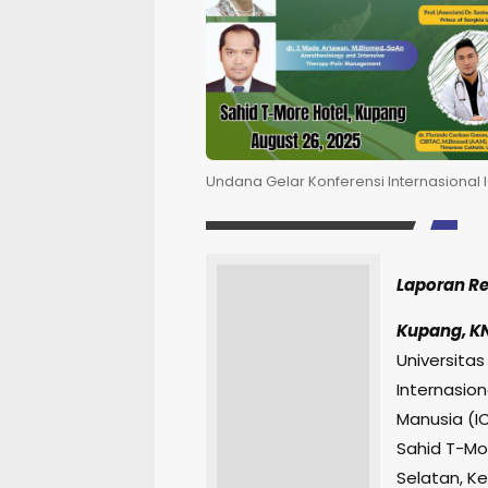
Undana Gelar Konferensi Internasional
Laporan R
Kupang, K
Universita
Internasio
Manusia (I
Sahid T-Mo
Selatan, K