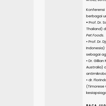
Konferensi
berbagai un
•
Prof. Dr. 
Thailand) 
Pet Foods
.
• Prof. Dr. 
Indonesia)
sebagai ag
• Dr. Gilli
Australia)
antimikrob
• dr. Flor
(Timorese C
kesiapsiag
BACA JUG