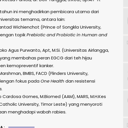
 tahun ini menghadirkan pembicara utama dari
iversitas ternama, antara lain:
Santad Wichienchot (Prince of Songkla University,
dengan topik
Prebiotic and Probiotic in Human and
Djoko Agus Purwanto, Apt, M.Si. (Universitas Airlangga,
 yang membahas peran EGCG dari teh hijau
en kemopreventif kanker.
an Marshman, BMBS, FACD (Flinders University,
 dengan fokus pada
One Health
dan resistensi
a.
indo Cardosa Gomes, M.Biomed (AAM), MARS, M.H.Kes
atholic University, Timor Leste) yang menyoroti
aan menghadapi wabah rabies.
A: