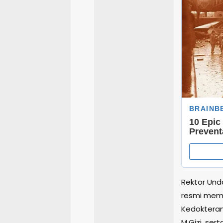
Rektor Unda
resmi memb
Kedokteran 
M.Gizi, sert