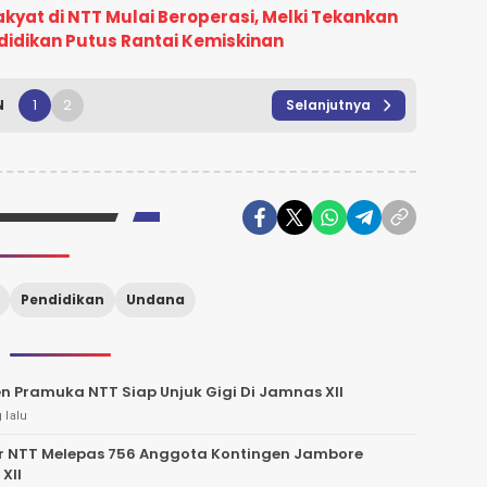
kyat di NTT Mulai Beroperasi, Melki Tekankan
didikan Putus Rantai Kemiskinan
1
2
N
Selanjutnya
Pendidikan
Undana
n Pramuka NTT Siap Unjuk Gigi Di Jamnas XII
 lalu
r NTT Melepas 756 Anggota Kontingen Jambore
XII