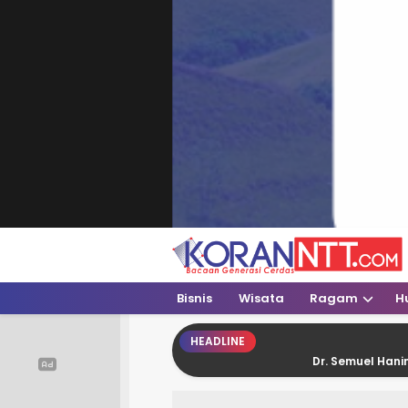
Koran NTT
Bacaan Generasi Cerdas
Bisnis
Wisata
Ragam
H
HEADLINE
Dr. Semuel Haning: Putusan P