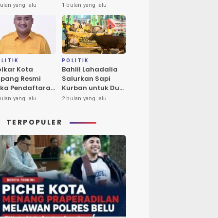
ba Tukan Pimpin
Calon Tunggal
ulan yang lalu
1 bulan yang lalu
ores Timur
Ketua DPD II
Golkar Kota
Kupang
LITIK
POLITIK
lkar Kota
Bahlil Lahadalia
pang Resmi
Salurkan Sapi
ka Pendaftaran
Kurban untuk Dua
lon Ketua DPD
Masjid di Kota
ulan yang lalu
2 bulan yang lalu
riode 2026-2031
Kupang
TERPOPULER