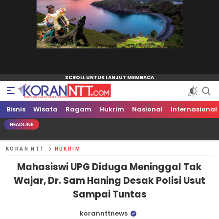
Bisnis
Koran NTT
Bacaan Generasi Cerdas
Wisata
Ragam
Hukrim
Nasional
Internasional
HEADLINE
KORAN NTT
HUKRIM
Mahasiswi UPG Diduga Meninggal Tak
Wajar, Dr. Sam Haning Desak Polisi Usut
Sampai Tuntas
korannttnews