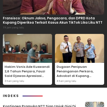
Fransisco: Oknum Jaksa, Pengacara, dan DPRD Kota
Kupang Diperiksa Terkait Kasus Akun TikTok Lika Liku NTT
19 jam yang lalu
Hakim Vonis Ade Kuswandi
Dugaan Penipuan
2,6 Tahun Penjara, Fauzi
Penanganan Perkara,
Said Djawas Apresiasi
Advokat di Kupang
Putusan
Dilaporkan ke Polda NTT
3 hari yang lalu
4 hari yang lalu
INDEKS
Kontingen Pramuka NTT Siap Unjuk Gigi Di