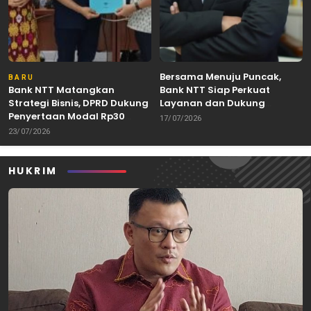
Bersama Menuju Puncak,
BARU
Bank NTT Matangkan
Bank NTT Siap Perkuat
Strategi Bisnis, DPRD Dukung
Layanan dan Dukung
Penyertaan Modal Rp30
Pertumbuhan Ekonomi NTT
17/07/2026
Miliar
23/07/2026
HUKRIM