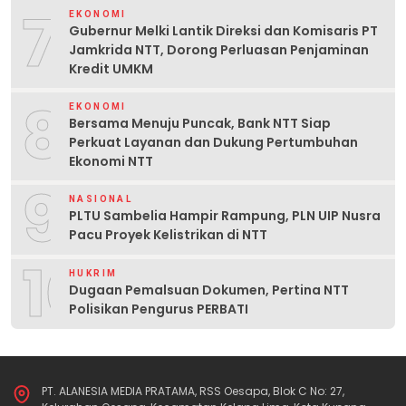
7
EKONOMI
Gubernur Melki Lantik Direksi dan Komisaris PT
Jamkrida NTT, Dorong Perluasan Penjaminan
Kredit UMKM
8
EKONOMI
Bersama Menuju Puncak, Bank NTT Siap
Perkuat Layanan dan Dukung Pertumbuhan
Ekonomi NTT
9
NASIONAL
PLTU Sambelia Hampir Rampung, PLN UIP Nusra
Pacu Proyek Kelistrikan di NTT
10
HUKRIM
Dugaan Pemalsuan Dokumen, Pertina NTT
Polisikan Pengurus PERBATI
PT. ALANESIA MEDIA PRATAMA, RSS Oesapa, Blok C No: 27,