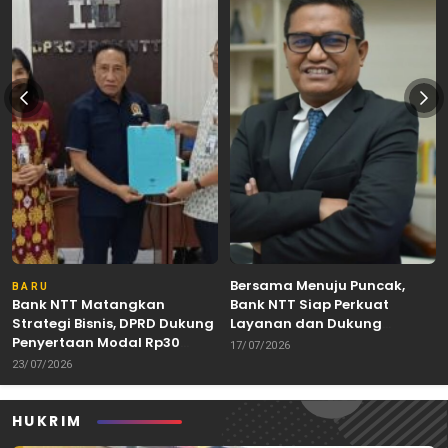
Bersama Menuju Puncak,
BARU
Bank NTT Matangkan
Bank NTT Siap Perkuat
Strategi Bisnis, DPRD Dukung
Layanan dan Dukung
Penyertaan Modal Rp30
Pertumbuhan Ekonomi NTT
17/07/2026
Miliar
23/07/2026
HUKRIM