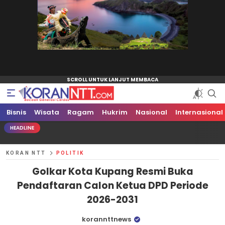
Bisnis
Koran NTT
Bacaan Generasi Cerdas
Wisata
Ragam
Hukrim
Nasional
Internasional
HEADLINE
KORAN NTT
POLITIK
Golkar Kota Kupang Resmi Buka
Pendaftaran Calon Ketua DPD Periode
2026-2031
korannttnews