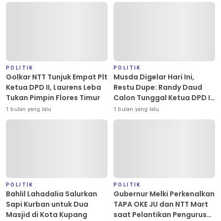
POLITIK
POLITIK
Golkar NTT Tunjuk Empat Plt
Musda Digelar Hari Ini,
Ketua DPD II, Laurens Leba
Restu Dupe: Randy Daud
Tukan Pimpin Flores Timur
Calon Tunggal Ketua DPD II
Golkar Kota Kupang
1 bulan yang lalu
1 bulan yang lalu
POLITIK
POLITIK
Bahlil Lahadalia Salurkan
Gubernur Melki Perkenalkan
Sapi Kurban untuk Dua
TAPA OKE JU dan NTT Mart
Masjid di Kota Kupang
saat Pelantikan Pengurus