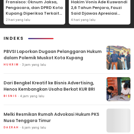
Fransisco: Oknum Jaksa,
Hakim Vonis Ade Kuswandi
Pengacara, dan DPRD Kota
2,6 Tahun Penjara, Fauzi
Kupang Diperiksa Terkait
Said Djawas Apresiasi
Kasus Akun TikTok Lika Liku
Putusan
2 hari yang lalu
4 hari yang lalu
NTT
INDEKS
PBVSI Laporkan Dugaan Pelanggaran Hukum
dalam Polemik Muskot Kota Kupang
3 jam yang lalu
HUKRIM
Dari Bengkel Kreatif ke Bisnis Advertising,
Henos Kembangkan Usaha Berkat KUR BRI
4 jam yang lalu
BISNIS
Melki Resmikan Rumah Advokasi Hukum PKS
Nusa Tenggara Timur
6 jam yang lalu
DAERAH