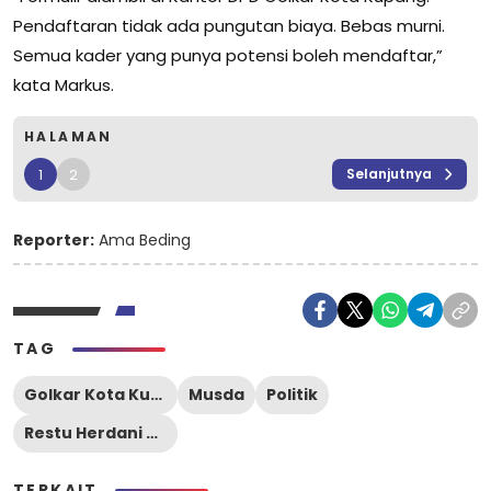
Pendaftaran tidak ada pungutan biaya. Bebas murni.
Semua kader yang punya potensi boleh mendaftar,”
kata Markus.
HALAMAN
1
2
Selanjutnya
Reporter:
Ama Beding
TAG
Golkar Kota Kupang
Musda
Politik
Restu Herdani Baptista Dupe
TERKAIT