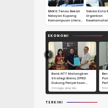
36 Calon Paskibraka
BMKG Tenau Bekali
Sekda Kota
sis
Kota Kupang Mulai
Nelayan Kupang
Urgenkan
uju
Jalani Pembentukan
Kemampuan Literasi
Keselamatan
Karakter
Cuaca Maritim
Nelayan Saa
Melaut
EKONOMI
Bank NTT Matangkan
Be
Strategi Bisnis, DPRD
Pun
Dukung Penyertaan
Per
Modal Rp30 Miliar
Du
2 minggu yang lalu
3 mi
Eko
TERKINI