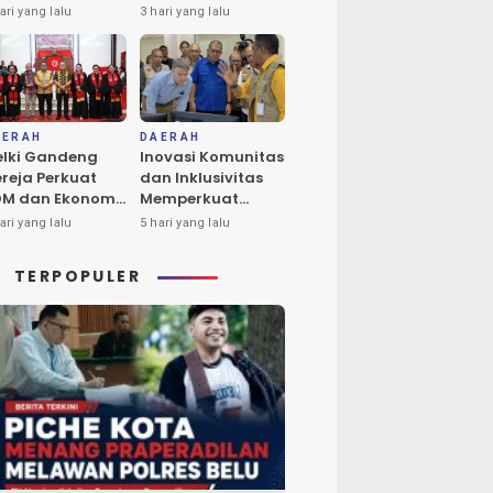
nflik Adonara
Panas Bumi di NTT
ari yang lalu
3 hari yang lalu
rus Diungkap
n Diselesaikan
AERAH
DAERAH
lki Gandeng
Inovasi Komunitas
reja Perkuat
dan Inklusivitas
M dan Ekonomi
Memperkuat
syarakat NTT
Sistem
ari yang lalu
5 hari yang lalu
Kebencanaan NTT
TERPOPULER