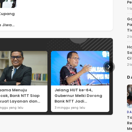
P
1 t
 Kupang
Ga
Pa
 Jiwa
Ti
t
2 t
Ha
Sa
Ci
2 t
D
rsama Menuju
Jelang HUT ke-64,
Aset P
cak, Bank NTT Siap
Gubernur Melki Dorong
Tumbuh
kuat Layanan dan
Bank NTT Jadi
2026, O
kung Pertumbuhan
Penggerak Ekonomi
Solid
nggu yang lalu
3 minggu yang lalu
4 minggu 
nomi NTT
Kerakyatan
D
Ta
Re
Me