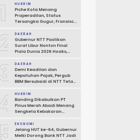
1
HUKRIM
Piche Kota Menang
Praperadilan, Status
Tersangka Gugur, Fransisco
Bessi: Kemenangan Seluruh
2
Pendukung
DAERAH
Gubernur NTT Pastikan
Surat Libur Nonton Final
Piala Dunia 2026 Hoaks,
Pelayanan Publik Tidak
3
Boleh Terhambat
DAERAH
Demi Keadilan dan
Kepatuhan Pajak, Pergub
BBM Bersubsidi di NTT Tetap
Berlaku
4
HUKRIM
 Melki
Banding Dikabulkan PT
kan TAPA
Pinus Merah Abadi Menang
an NTT
Sengketa Kebakaran
t
Gudang di Kupang
5
an Pengurus
EKONOMI
Jelang HUT ke-64, Gubernur
Melki Dorong Bank NTT Jadi