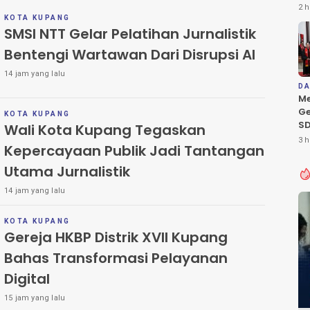
Ko
2 h
Ha
KOTA KUPANG
SMSI NTT Gelar Pelatihan Jurnalistik
da
Bentengi Wartawan Dari Disrupsi AI
14 jam yang lalu
D
Me
Ge
KOTA KUPANG
SD
Wali Kota Kupang Tegaskan
Ma
3 h
Kepercayaan Publik Jadi Tantangan
Utama Jurnalistik
14 jam yang lalu
KOTA KUPANG
Gereja HKBP Distrik XVII Kupang
Bahas Transformasi Pelayanan
Digital
15 jam yang lalu