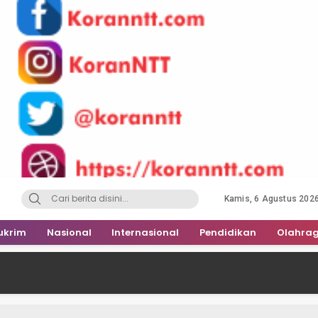
Kamis, 6 Agustus 202
ukrim
Nasional
Internasional
Pendidikan
Olahra
Hakim Vonis Ade Ku