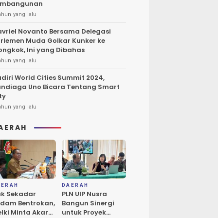
embangunan
ahun yang lalu
vriel Novanto Bersama Delegasi
rlemen Muda Golkar Kunker ke
ongkok, Ini yang Dibahas
ahun yang lalu
diri World Cities Summit 2024,
ndiaga Uno Bicara Tentang Smart
ty
ahun yang lalu
AERAH
erbankan NTT
 8,35% di Mei
JK: Kinerja Tetap
yang lalu
AERAH
DAERAH
k Sekadar
PLN UIP Nusra
dam Bentrokan,
Bangun Sinergi
lki Minta Akar
untuk Proyek