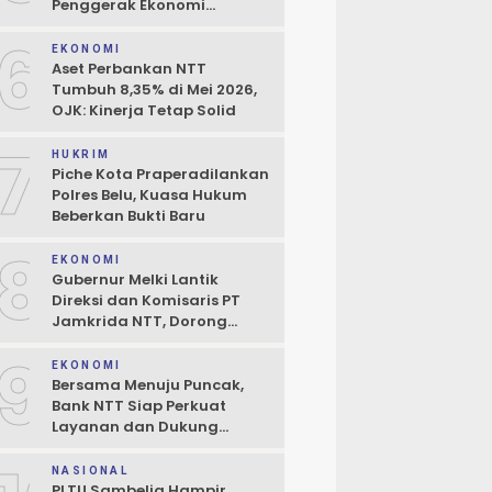
Penggerak Ekonomi
Kerakyatan
6
EKONOMI
Aset Perbankan NTT
Tumbuh 8,35% di Mei 2026,
OJK: Kinerja Tetap Solid
7
HUKRIM
Piche Kota Praperadilankan
Polres Belu, Kuasa Hukum
Beberkan Bukti Baru
8
EKONOMI
Gubernur Melki Lantik
Direksi dan Komisaris PT
Jamkrida NTT, Dorong
Perluasan Penjaminan
9
Kredit UMKM
EKONOMI
Bersama Menuju Puncak,
Bank NTT Siap Perkuat
Layanan dan Dukung
Pertumbuhan Ekonomi NTT
NASIONAL
PLTU Sambelia Hampir