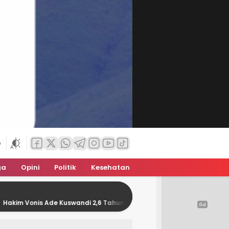
6
ga
Opini
Politik
Kesehatan
swandi 2,6 Tahun Penjara, Fauzi Said Djawas Apresiasi Putusan