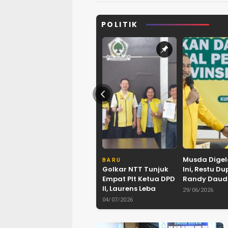
POLITIK
Musda Digel
BARU
Golkar NTT Tunjuk
Ini, Restu Du
Empat Plt Ketua DPD
Randy Daud
II, Laurens Leba
Tunggal Ket
29/06/2026
Tukan Pimpin Flores
II Golkar Ko
04/07/2026
Timur
Kupang