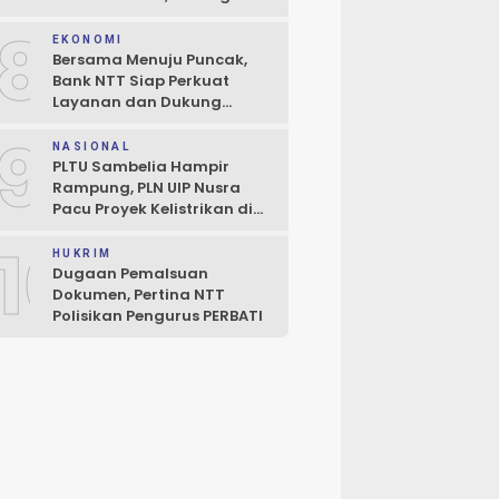
Perluasan Penjaminan
8
Kredit UMKM
EKONOMI
Bersama Menuju Puncak,
Bank NTT Siap Perkuat
Layanan dan Dukung
Pertumbuhan Ekonomi NTT
9
NASIONAL
PLTU Sambelia Hampir
Rampung, PLN UIP Nusra
Pacu Proyek Kelistrikan di
NTT
10
HUKRIM
Dugaan Pemalsuan
Dokumen, Pertina NTT
Polisikan Pengurus PERBATI