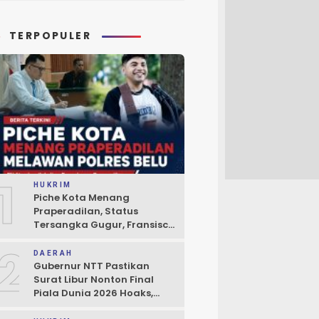
TERPOPULER
1
HUKRIM
Piche Kota Menang
Praperadilan, Status
Tersangka Gugur, Fransisco
Bessi: Kemenangan Seluruh
2
Pendukung
DAERAH
Gubernur NTT Pastikan
Surat Libur Nonton Final
Piala Dunia 2026 Hoaks,
Pelayanan Publik Tidak