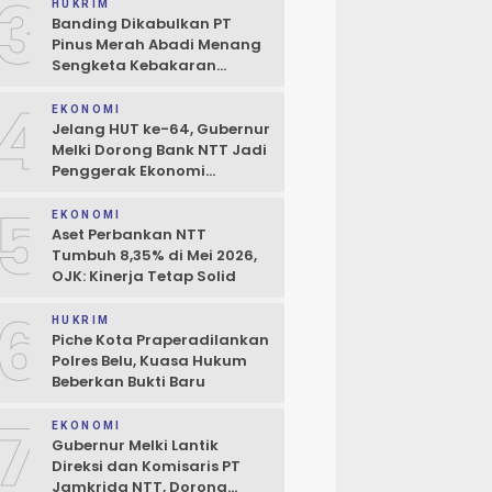
3
Boleh Terhambat
HUKRIM
Banding Dikabulkan PT
Pinus Merah Abadi Menang
Sengketa Kebakaran
Gudang di Kupang
4
EKONOMI
Jelang HUT ke-64, Gubernur
Melki Dorong Bank NTT Jadi
Penggerak Ekonomi
Kerakyatan
5
EKONOMI
Aset Perbankan NTT
Tumbuh 8,35% di Mei 2026,
OJK: Kinerja Tetap Solid
6
HUKRIM
Piche Kota Praperadilankan
Polres Belu, Kuasa Hukum
Beberkan Bukti Baru
7
EKONOMI
Gubernur Melki Lantik
Direksi dan Komisaris PT
Jamkrida NTT, Dorong