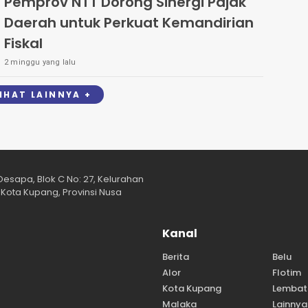
Pemprov NTT Dorong Sinergi Pajak
Daerah untuk Perkuat Kemandirian
Fiskal
2 minggu yang lalu
LIHAT LAINNYA +
esapa, Blok C No: 27, Kelurahan
Kota Kupang, Provinsi Nusa
Kanal
Berita
Belu
Alor
Flotim
Kota Kupang
Lembat
Malaka
Lainnya