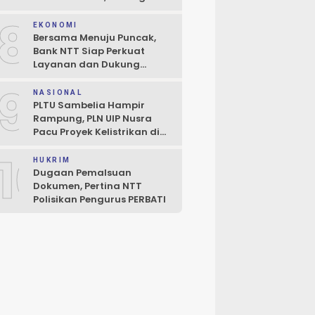
Perluasan Penjaminan
8
Kredit UMKM
EKONOMI
Bersama Menuju Puncak,
Bank NTT Siap Perkuat
Layanan dan Dukung
Pertumbuhan Ekonomi NTT
9
NASIONAL
PLTU Sambelia Hampir
Rampung, PLN UIP Nusra
Pacu Proyek Kelistrikan di
NTT
10
HUKRIM
Dugaan Pemalsuan
Dokumen, Pertina NTT
Polisikan Pengurus PERBATI