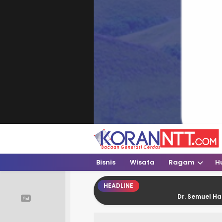
Koran NTT
Bacaan Generasi Cerdas
Bisnis
Wisata
Ragam
H
HEADLINE
Dr. Semuel Haning: Putus