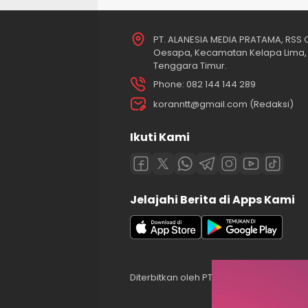
PT. ALANESIA MEDIA PRATAMA, RSS O
Oesapa, Kecamatan Kelapa Lima, 
Tenggara Timur.
Phone: 082 144 144 289
koranntt@gmail.com (Redaksi)
Ikuti Kami
Jelajahi Berita di Apps Kami
Diterbitkan oleh PT. ALANESIA MEDIA PR