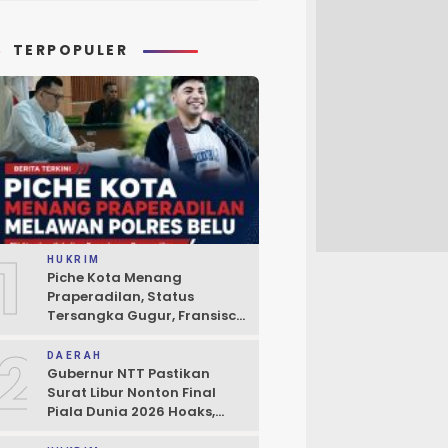
TERPOPULER
1
HUKRIM
Piche Kota Menang
Praperadilan, Status
Tersangka Gugur, Fransisco
Bessi: Kemenangan Seluruh
2
Pendukung
DAERAH
Gubernur NTT Pastikan
Surat Libur Nonton Final
Piala Dunia 2026 Hoaks,
Pelayanan Publik Tidak