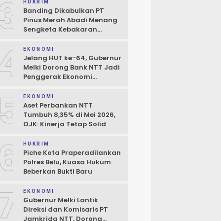
3
Boleh Terhambat
HUKRIM
Banding Dikabulkan PT
Pinus Merah Abadi Menang
Sengketa Kebakaran
Gudang di Kupang
4
EKONOMI
Jelang HUT ke-64, Gubernur
Melki Dorong Bank NTT Jadi
Penggerak Ekonomi
Kerakyatan
5
EKONOMI
Aset Perbankan NTT
Tumbuh 8,35% di Mei 2026,
OJK: Kinerja Tetap Solid
6
HUKRIM
Piche Kota Praperadilankan
Polres Belu, Kuasa Hukum
Beberkan Bukti Baru
7
EKONOMI
Gubernur Melki Lantik
Direksi dan Komisaris PT
Jamkrida NTT, Dorong