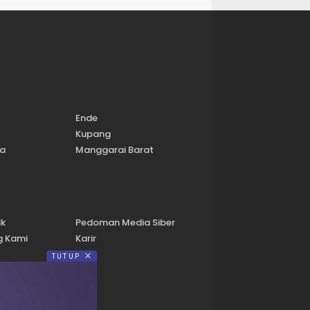
Ende
Kupang
a
Manggarai Barat
ik
Pedoman Media Siber
g Kami
Karir
TUTUP