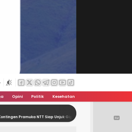
6
ga
Opini
Politik
Kesehatan
muka NTT Siap Unjuk Gigi Di Jamnas XII
Gubernur NTT