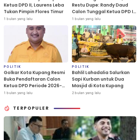
Ketua DPD II, Laurens Leba
Restu Dupe: Randy Daud
Tukan Pimpin Flores Timur
Calon Tunggal Ketua DPD II
Golkar Kota Kupang
1 bulan yang lalu
1 bulan yang lalu
POLITIK
POLITIK
Golkar Kota Kupang Resmi
Bahlil Lahadalia Salurkan
Buka Pendaftaran Calon
Sapi Kurban untuk Dua
Ketua DPD Periode 2026-
Masjid di Kota Kupang
2031
1 bulan yang lalu
2 bulan yang lalu
TERPOPULER