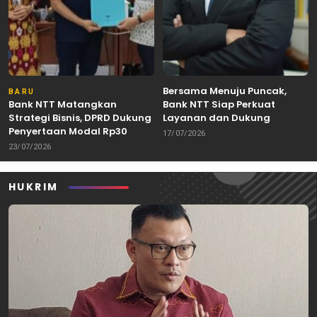
Bersama Menuju Puncak,
BARU
Bank NTT Matangkan
Bank NTT Siap Perkuat
Strategi Bisnis, DPRD Dukung
Layanan dan Dukung
Penyertaan Modal Rp30
Pertumbuhan Ekonomi NTT
17/07/2026
Miliar
23/07/2026
HUKRIM