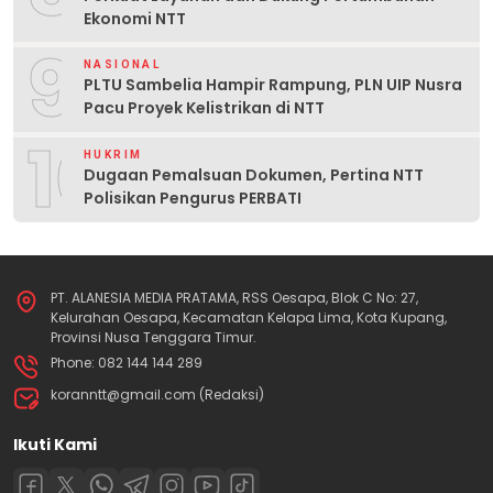
Ekonomi NTT
9
NASIONAL
PLTU Sambelia Hampir Rampung, PLN UIP Nusra
Pacu Proyek Kelistrikan di NTT
10
HUKRIM
Dugaan Pemalsuan Dokumen, Pertina NTT
Polisikan Pengurus PERBATI
PT. ALANESIA MEDIA PRATAMA, RSS Oesapa, Blok C No: 27,
Kelurahan Oesapa, Kecamatan Kelapa Lima, Kota Kupang,
Provinsi Nusa Tenggara Timur.
Phone: 082 144 144 289
koranntt@gmail.com (Redaksi)
Ikuti Kami