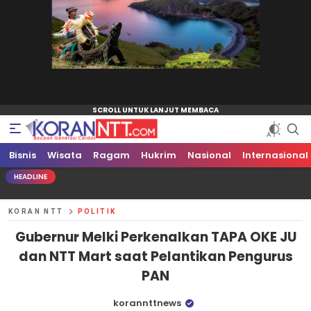
Bisnis
Koran NTT
Bacaan Generasi Cerdas
Wisata
Ragam
Hukrim
Nasional
Internasional
HEADLINE
KORAN NTT
POLITIK
Gubernur Melki Perkenalkan TAPA OKE JU
dan NTT Mart saat Pelantikan Pengurus
PAN
korannttnews