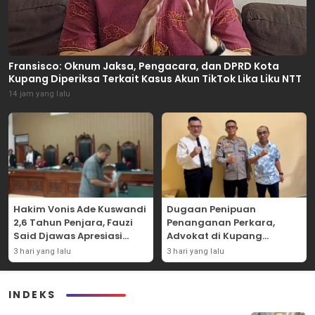
Fransisco: Oknum Jaksa, Pengacara, dan DPRD Kota
Kupang Diperiksa Terkait Kasus Akun TikTok Lika Liku NTT
14 jam yang lalu
Hakim Vonis Ade Kuswandi
Dugaan Penipuan
2,6 Tahun Penjara, Fauzi
Penanganan Perkara,
Said Djawas Apresiasi
Advokat di Kupang
Putusan
Dilaporkan ke Polda NTT
3 hari yang lalu
3 hari yang lalu
INDEKS