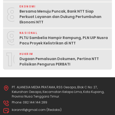
8
EKONOMI
Bersama Menuju Puncak, Bank NTT Siap
Perkuat Layanan dan Dukung Pertumbuhan
Ekonomi NTT
9
NASIONAL
PLTU Sambelia Hampir Rampung, PLN UIP Nusra
Pacu Proyek Kelistrikan di NTT
10
HUKRIM
Dugaan Pemalsuan Dokumen, Pertina NTT
Polisikan Pengurus PERBATI
PT. ALANESIA MEDIA PRATAMA, RSS Oesapa, Blok C No: 27,
Kelurahan Oesapa, Kecamatan Kelapa Lima, Kota Kupang,
Provinsi Nusa Tenggara Timur.
Phone: 082 144 144 289
koranntt@gmail.com (Redaksi)