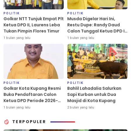
POLITIK
POLITIK
Golkar NTT Tunjuk Empat Plt
Musda Digelar Hari Ini,
Ketua DPD II, Laurens Leba
Restu Dupe: Randy Daud
Tukan Pimpin Flores Timur
Calon Tunggal Ketua DPD II
Golkar Kota Kupang
1 bulan yang lalu
1 bulan yang lalu
POLITIK
POLITIK
Golkar Kota Kupang Resmi
Bahlil Lahadalia Salurkan
Buka Pendaftaran Calon
Sapi Kurban untuk Dua
Ketua DPD Periode 2026-
Masjid di Kota Kupang
2031
1 bulan yang lalu
2 bulan yang lalu
TERPOPULER