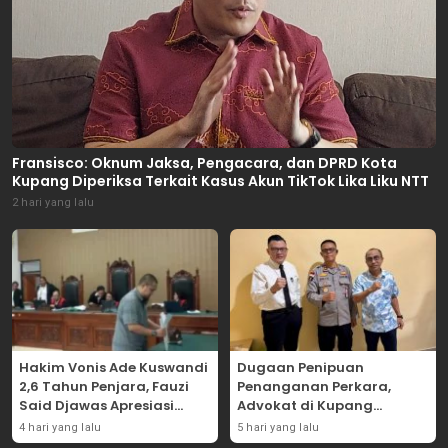
Fransisco: Oknum Jaksa, Pengacara, dan DPRD Kota
Kupang Diperiksa Terkait Kasus Akun TikTok Lika Liku NTT
2 hari yang lalu
Hakim Vonis Ade Kuswandi
Dugaan Penipuan
2,6 Tahun Penjara, Fauzi
Penanganan Perkara,
Said Djawas Apresiasi
Advokat di Kupang
Putusan
Dilaporkan ke Polda NTT
4 hari yang lalu
5 hari yang lalu