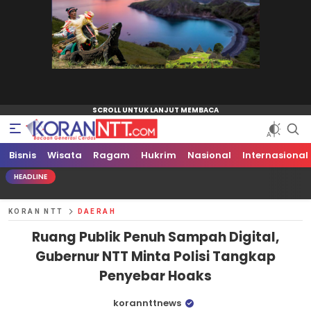
Bisnis
Koran NTT
Bacaan Generasi Cerdas
Wisata
Ragam
Hukrim
Nasional
Internasional
HEADLINE
Dr. Semuel Ha
KORAN NTT
DAERAH
Ruang Publik Penuh Sampah Digital,
Gubernur NTT Minta Polisi Tangkap
Penyebar Hoaks
korannttnews