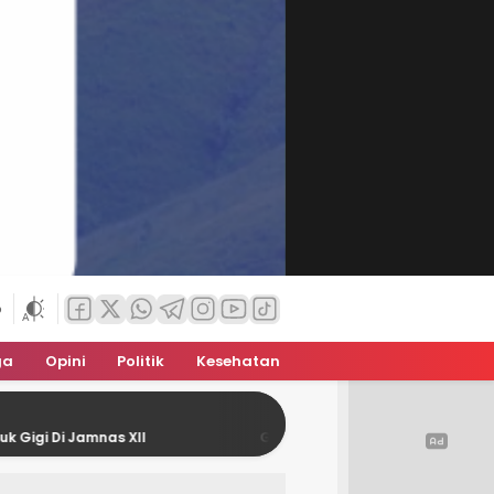
6
ga
Opini
Politik
Kesehatan
amnas XII
Gubernur NTT Melepas 756 Anggota Konting