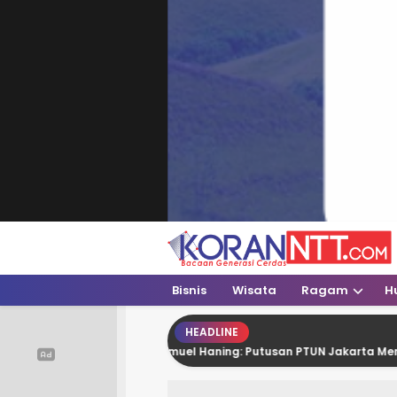
Koran NTT
Bacaan Generasi Cerdas
Bisnis
Wisata
Ragam
H
HEADLINE
Dr. Semuel Haning: Putusan PTUN Jakarta Menguntungka