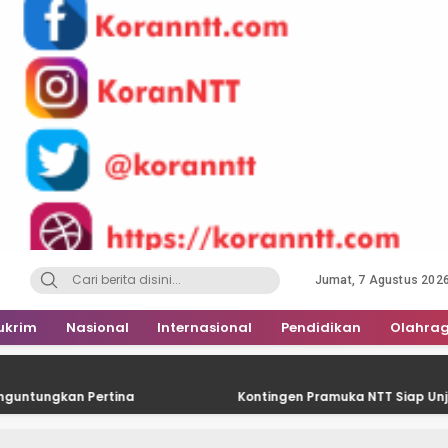
Jumat, 7 Agustus 202
ukrim
Nasional
Internasional
Pendidikan
Olahra
n Pertina
Kontingen Pramuka NTT Siap Unjuk Gigi Di J