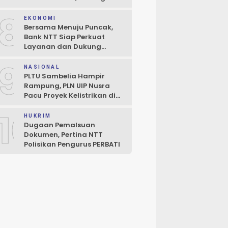
Perluasan Penjaminan
8
Kredit UMKM
EKONOMI
Bersama Menuju Puncak,
Bank NTT Siap Perkuat
Layanan dan Dukung
Pertumbuhan Ekonomi NTT
9
NASIONAL
PLTU Sambelia Hampir
Rampung, PLN UIP Nusra
Pacu Proyek Kelistrikan di
NTT
10
HUKRIM
Dugaan Pemalsuan
Dokumen, Pertina NTT
Polisikan Pengurus PERBATI