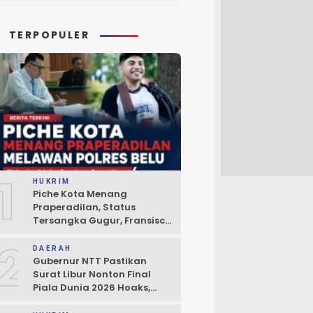
TERPOPULER
1
HUKRIM
Piche Kota Menang
Praperadilan, Status
Tersangka Gugur, Fransisco
Bessi: Kemenangan Seluruh
2
Pendukung
DAERAH
Gubernur NTT Pastikan
Surat Libur Nonton Final
Piala Dunia 2026 Hoaks,
Pelayanan Publik Tidak