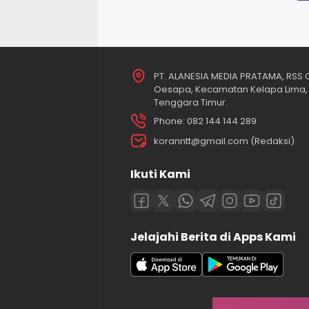
PT. ALANESIA MEDIA PRATAMA, RSS O
Oesapa, Kecamatan Kelapa Lima, 
Tenggara Timur.
Phone: 082 144 144 289
koranntt@gmail.com (Redaksi)
Ikuti Kami
Jelajahi Berita di Apps Kami