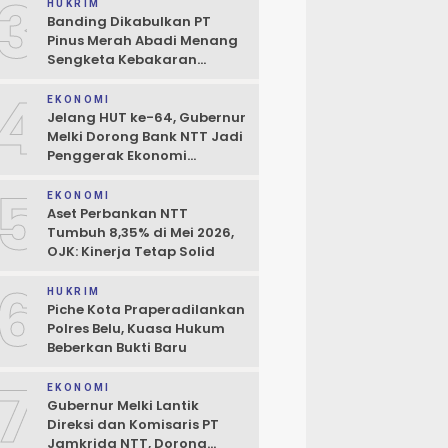
3
Boleh Terhambat
HUKRIM
Banding Dikabulkan PT
Pinus Merah Abadi Menang
Sengketa Kebakaran
Gudang di Kupang
4
EKONOMI
Jelang HUT ke-64, Gubernur
Melki Dorong Bank NTT Jadi
Penggerak Ekonomi
Kerakyatan
5
EKONOMI
Aset Perbankan NTT
Tumbuh 8,35% di Mei 2026,
OJK: Kinerja Tetap Solid
6
HUKRIM
Piche Kota Praperadilankan
Polres Belu, Kuasa Hukum
Beberkan Bukti Baru
7
EKONOMI
Gubernur Melki Lantik
Direksi dan Komisaris PT
Jamkrida NTT, Dorong