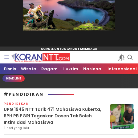
Bisnis
Koran NTT
Bacaan Generasi Cerdas
Wisata
Ragam
Hukrim
Nasional
Internasional
HEADLINE
#PENDIDIKAN
PENDIDIKAN
UPG 1945 NTT Tarik 471 Mahasiswa Kukerta,
BPH PB PGRI Tegaskan Dosen Tak Boleh
Intimidasi Mahasiswa
1 hari yang lalu