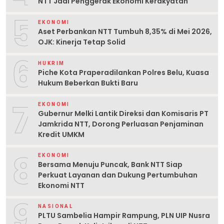
NTT Jadi Penggerak Ekonomi Kerakyatan
5
EKONOMI
Aset Perbankan NTT Tumbuh 8,35% di Mei 2026,
OJK: Kinerja Tetap Solid
6
HUKRIM
Piche Kota Praperadilankan Polres Belu, Kuasa
Hukum Beberkan Bukti Baru
7
EKONOMI
Gubernur Melki Lantik Direksi dan Komisaris PT
Jamkrida NTT, Dorong Perluasan Penjaminan
Kredit UMKM
8
EKONOMI
Bersama Menuju Puncak, Bank NTT Siap
Perkuat Layanan dan Dukung Pertumbuhan
Ekonomi NTT
9
NASIONAL
PLTU Sambelia Hampir Rampung, PLN UIP Nusra