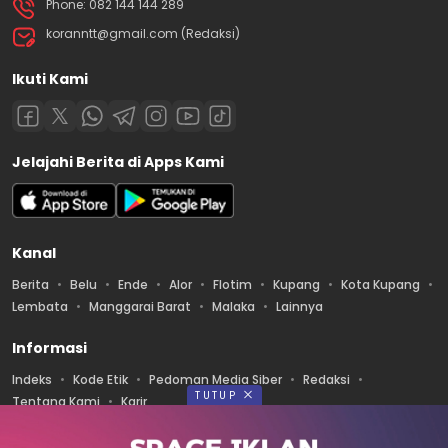
Phone: 082 144 144 289
koranntt@gmail.com (Redaksi)
Ikuti Kami
Jelajahi Berita di Apps Kami
Kanal
Berita
Belu
Ende
Alor
Flotim
Kupang
Kota Kupang
Lembata
Manggarai Barat
Malaka
Lainnya
Informasi
Indeks
Kode Etik
Pedoman Media Siber
Redaksi
TUTUP
Tentang Kami
Karir
Diterbitkan oleh PT. ALANESIA MEDIA PRATAMA