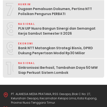
7
HUKRIM
Dugaan Pemalsuan Dokumen, Pertina NTT
Polisikan Pengurus PERBATI
8
NASIONAL
PLN UIP Nusra Bangun Sinergi dan Semangat
Kerja Sambut Semester II 2026
9
EKONOMI
Bank NTT Matangkan Strategi Bisnis, DPRD
Dukung Penyertaan Modal Rp30 Miliar
10
NASIONAL
Sinkronisasi Berhasil, Tambahan Daya 50 MW
Siap Perkuat Sistem Lombok
PT. ALANESIA MEDIA PRATAMA, RSS Oesapa, Blok C No: 27,
Kelurahan Oesapa, Kecamatan Kelapa Lima, Kota Kupang,
Provinsi Nusa Tenggara Timur.