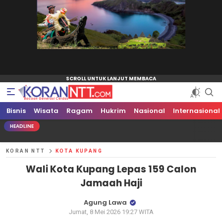
Bisnis
Koran NTT
Bacaan Generasi Cerdas
Wisata
Ragam
Hukrim
Nasional
Internasional
HEADLINE
KORAN NTT
KOTA KUPANG
Wali Kota Kupang Lepas 159 Calon
Jamaah Haji
Agung Lawa
Jumat, 8 Mei 2026 19:27 WITA