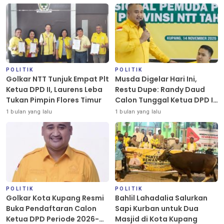
POLITIK
POLITIK
Golkar NTT Tunjuk Empat Plt
Musda Digelar Hari Ini,
Ketua DPD II, Laurens Leba
Restu Dupe: Randy Daud
Tukan Pimpin Flores Timur
Calon Tunggal Ketua DPD II
Golkar Kota Kupang
1 bulan yang lalu
1 bulan yang lalu
POLITIK
POLITIK
Golkar Kota Kupang Resmi
Bahlil Lahadalia Salurkan
Buka Pendaftaran Calon
Sapi Kurban untuk Dua
Ketua DPD Periode 2026-
Masjid di Kota Kupang