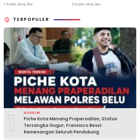
2031
1 bulan yang lalu
2 bulan yang lalu
TERPOPULER
1
HUKRIM
Piche Kota Menang Praperadilan, Status
Tersangka Gugur, Fransisco Bessi:
Kemenangan Seluruh Pendukung