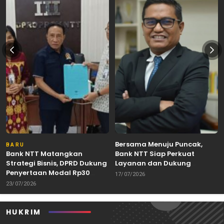
Bersama Menuju Puncak,
BARU
Bank NTT Matangkan
Bank NTT Siap Perkuat
Strategi Bisnis, DPRD Dukung
Layanan dan Dukung
Penyertaan Modal Rp30
Pertumbuhan Ekonomi NTT
17/07/2026
Miliar
23/07/2026
HUKRIM