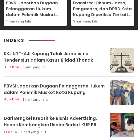
PBVSI Laporkan Dugaan
Fransisco: Oknum Jaksa,
Pelanggaran Hukum
Pengacara, dan DPRD Kota
dalam Polemik Muskot
Kupang Diperiksa Terkait
Kota Kupang
Kasus Akun TikTok Lika Liku
1 hari yang lalu
3 hari yang lalu
NTT
INDEKS
KKJ NTT-AJI Kupang Tolak Jurnalisme
Tendensius dalam Kasus Bildad Thonak
6 jam yang lalu
HUKRIM
PBVSI Laporkan Dugaan Pelanggaran Hukum
dalam Polemik Muskot Kota Kupang
1 hari yang lalu
HUKRIM
Dari Bengkel Kreatif ke Bisnis Advertising,
Henos Kembangkan Usaha Berkat KUR BRI
1 hari yang lalu
BISNIS