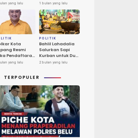
ba Tukan Pimpin
Calon Tunggal
ulan yang lalu
1 bulan yang lalu
ores Timur
Ketua DPD II
Golkar Kota
Kupang
LITIK
POLITIK
lkar Kota
Bahlil Lahadalia
pang Resmi
Salurkan Sapi
ka Pendaftaran
Kurban untuk Dua
lon Ketua DPD
Masjid di Kota
ulan yang lalu
2 bulan yang lalu
riode 2026-2031
Kupang
TERPOPULER