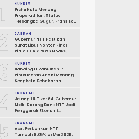
1
HUKRIM
Piche Kota Menang
Praperadilan, Status
Tersangka Gugur, Fransisco
Bessi: Kemenangan Seluruh
2
Pendukung
DAERAH
Gubernur NTT Pastikan
Surat Libur Nonton Final
Piala Dunia 2026 Hoaks,
Pelayanan Publik Tidak
3
Boleh Terhambat
HUKRIM
Banding Dikabulkan PT
Pinus Merah Abadi Menang
Sengketa Kebakaran
Gudang di Kupang
4
EKONOMI
Jelang HUT ke-64, Gubernur
Melki Dorong Bank NTT Jadi
Penggerak Ekonomi
Kerakyatan
5
EKONOMI
Aset Perbankan NTT
Tumbuh 8,35% di Mei 2026,