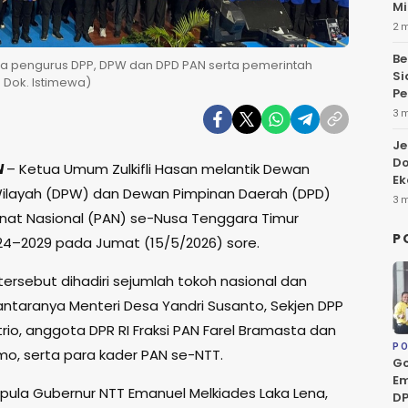
Mi
2 
Be
a pengurus DPP, DPW dan DPD PAN serta pemerintah
Si
: Dok. Istimewa)
Pe
3 
Je
Do
N
– Ketua Umum Zulkifli Hasan melantik Dewan
Ek
ilayah (DPW) dan Dewan Pimpinan Daerah (DPD)
3 
nat Nasional (PAN) se-Nusa Tenggara Timur
P
24–2029 pada Jumat (15/5/2026) sore.
tersebut dihadiri sejumlah tokoh nasional dan
 antaranya Menteri Desa Yandri Susanto, Sekjen DPP
rio, anggota DPR RI Fraksi PAN Farel Bramasta dan
PO
omo, serta para kader PAN se-NTT.
Go
Em
r pula Gubernur NTT Emanuel Melkiades Laka Lena,
DP