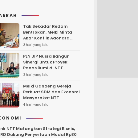
AERAH
Tak Sekadar Redam
Bentrokan, Melki Minta
Akar Konflik Adonara
Harus Diungkap dan
3 hari yang lalu
Diselesaikan
PLN UIP Nusra Bangun
Sinergi untuk Proyek
Panas Bumi di NTT
3 hari yang lalu
Melki Gandeng Gereja
Perkuat SDM dan Ekonomi
Masyarakat NTT
4 hari yang lalu
KONOMI
nk NTT Matangkan Strategi Bisnis,
RD Dukung Penyertaan Modal Rp30