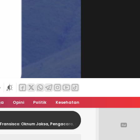
6
ga
Opini
Politik
Kesehatan
um Jaksa, Pengacara, dan DPRD Kota Kupang Diperiksa Terkait Kasus A