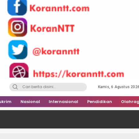
Kamis, 6 Agustus 202
ukrim
Nasional
Internasional
Pendidikan
Olahra
Fransisco: Okn