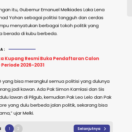
gan itu, Gubernur Emanuel Melkiades Laka Lena
mad Yohan sebagai politisi tangguh dan cerdas
pu menyatukan berbagai tokoh politik yang
 berada di kubu berbeda.
A:
ta Kupang Resmi Buka Pendaftaran Calon
 Periode 2026-2031
 yang bisa merangkul semua politisi yang dulunya
arang jadi kawan. Ada Pak Simon Kamlasi dan Sis
ulu lawan di Pilgub, kemudian Pak Leo Lelo dan Pak
Kore yang dulu berbeda jalan politik, sekarang bisa
ma,” ujar Melki.
1
2
N
Selanjutnya