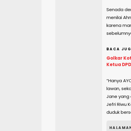
Senada den
menilai Ah
karena mam
sebelumnya
BACA JUG
Golkar Ko
Ketua DPD
“Hanya AYO
lawan, sek
Jane yang d
Jefri Riwu 
duduk bersa
HALAMA