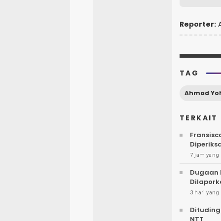
Reporter:
A
TAG
Ahmad Yo
TERKAIT
Fransisc
Diperiks
7 jam yang 
Dugaan 
Dilapork
3 hari yang 
Dituding
NTT