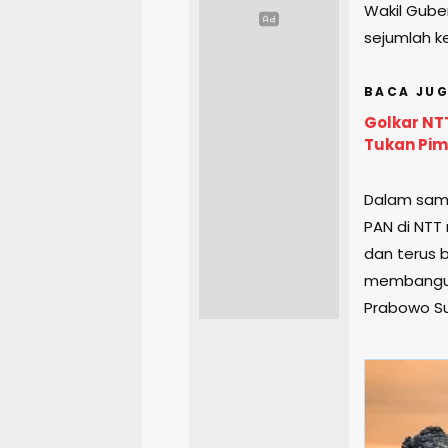
Wakil Gube
sejumlah k
BACA JUG
Golkar NTT
Tukan Pim
Dalam samb
PAN di NTT
dan terus 
membangun
Prabowo Su