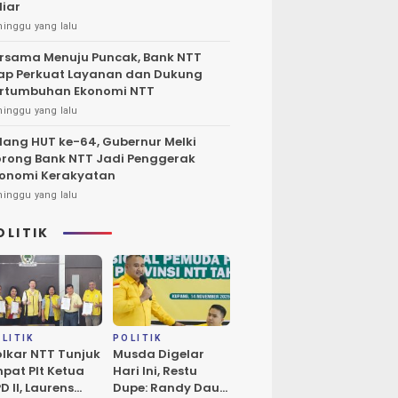
liar
minggu yang lalu
rsama Menuju Puncak, Bank NTT
ap Perkuat Layanan dan Dukung
rtumbuhan Ekonomi NTT
minggu yang lalu
lang HUT ke-64, Gubernur Melki
rong Bank NTT Jadi Penggerak
onomi Kerakyatan
minggu yang lalu
OLITIK
LITIK
POLITIK
lkar NTT Tunjuk
Musda Digelar
pat Plt Ketua
Hari Ini, Restu
D II, Laurens
Dupe: Randy Daud