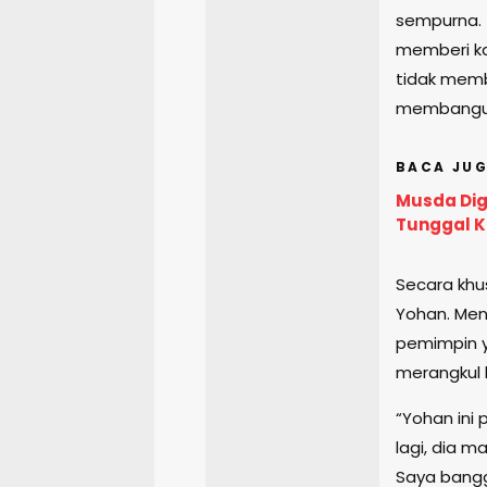
sempurna. 
memberi kas
tidak memb
membangun N
BACA JUG
Musda Dige
Tunggal K
Secara khu
Yohan. Me
pemimpin y
merangkul b
“Yohan ini
lagi, dia 
Saya bangg