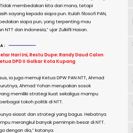
Tidak membedakan kita dari mana, tetapi
ih sayang kepada siapa pun. Itulah filosofi PAN,
edakan siapa pun, yang terpenting mau
TT dan Indonesia,” ujar Zulkifli Hasan.
A:
lar Hari Ini, Restu Dupe: Randy Daud Calon
etua DPD II Golkar Kota Kupang
sus, ia juga memuji Ketua DPW PAN NTT, Ahmad
nurutnya, Ahmad Yohan merupakan sosok
ang memiliki strategi kuat sekaligus mampu
erbagai tokoh politik di NTT.
 punya siasat dan strategi yang bagus. Hebatnya
mampu merangkul banyak pemimpin besar di NTT.
a dengan dia,” katanya.