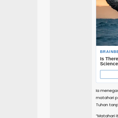
Ia menegas
matahari p
Tuhan tanp
“Matahari 