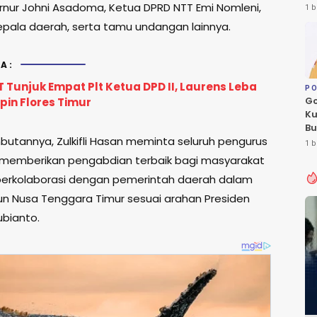
Le
rnur Johni Asadoma, Ketua DPRD NTT Emi Nomleni,
1 b
Fl
epala daerah, serta tamu undangan lainnya.
A:
 Tunjuk Empat Plt Ketua DPD II, Laurens Leba
PO
Go
pin Flores Timur
Ku
Bu
utannya, Zulkifli Hasan meminta seluruh pengurus
Ca
1 b
Pe
 memberikan pengabdian terbaik bagi masyarakat
berkolaborasi dengan pemerintah daerah dalam
 Nusa Tenggara Timur sesuai arahan Presiden
bianto.