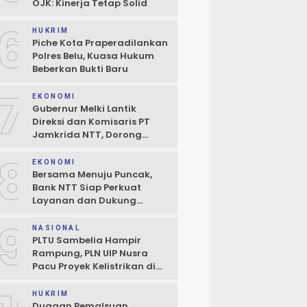
OJK: Kinerja Tetap Solid
6
HUKRIM
Piche Kota Praperadilankan
Polres Belu, Kuasa Hukum
Beberkan Bukti Baru
7
EKONOMI
Gubernur Melki Lantik
Direksi dan Komisaris PT
Jamkrida NTT, Dorong
Perluasan Penjaminan
8
Kredit UMKM
EKONOMI
Bersama Menuju Puncak,
Bank NTT Siap Perkuat
Layanan dan Dukung
Pertumbuhan Ekonomi NTT
9
NASIONAL
PLTU Sambelia Hampir
Rampung, PLN UIP Nusra
Pacu Proyek Kelistrikan di
NTT
HUKRIM
Dugaan Pemalsuan