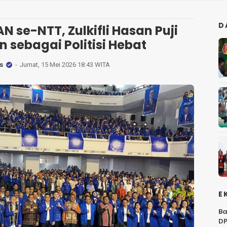
D
N se-NTT, Zulkifli Hasan Puji
sebagai Politisi Hebat
s
Jumat, 15 Mei 2026 18:43 WITA
E
Ba
DP