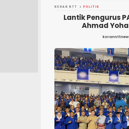
KORAN NTT
POLITIK
Lantik Pengurus PA
Ahmad Yohan 
korannttnew