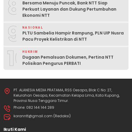
8
Bersama Menuju Puncak, Bank NTT Siap
Perkuat Layanan dan Dukung Pertumbuhan
Ekonomi NTT
9
NASIONAL
PLTU Sambelia Hampir Rampung, PLN UIP Nusra
Pacu Proyek Kelistrikan di NTT
10
HUKRIM
Dugaan Pemalsuan Dokumen, Pertina NTT
Polisikan Pengurus PERBATI
PT. ALANESIA MEDIA PRATAMA, RSS Oesapa, Blok C No: 27,
Kelurahan Oesapa, Kecamatan Kelapa Lima, Kota Kupang,
Provinsi Nusa Tenggara Timur.
Phone: 082 144 144 289
koranntt@gmail.com (Redaksi)
Ikuti Kami