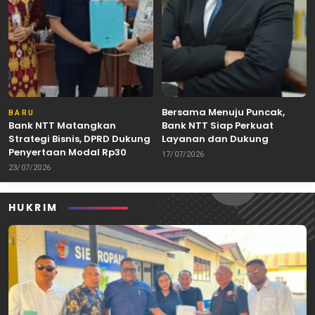
Bersama Menuju Puncak,
BARU
Bank NTT Matangkan
Bank NTT Siap Perkuat
Strategi Bisnis, DPRD Dukung
Layanan dan Dukung
Penyertaan Modal Rp30
Pertumbuhan Ekonomi NTT
17/07/2026
Miliar
23/07/2026
HUKRIM