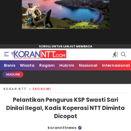
Bisnis
Koran NTT
Bacaan Generasi Cerdas
Wisata
Ragam
Hukrim
Nasional
Internasional
HEADLINE
KORAN NTT
EKONOMI
Pelantikan Pengurus KSP Swasti Sari
Dinilai Ilegal, Kadis Koperasi NTT Diminta
Dicopot
korannttnews