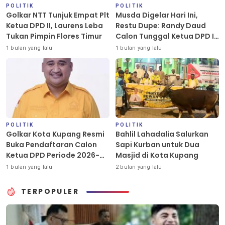
POLITIK
POLITIK
Golkar NTT Tunjuk Empat Plt
Musda Digelar Hari Ini,
Ketua DPD II, Laurens Leba
Restu Dupe: Randy Daud
Tukan Pimpin Flores Timur
Calon Tunggal Ketua DPD II
Golkar Kota Kupang
1 bulan yang lalu
1 bulan yang lalu
POLITIK
POLITIK
Golkar Kota Kupang Resmi
Bahlil Lahadalia Salurkan
Buka Pendaftaran Calon
Sapi Kurban untuk Dua
Ketua DPD Periode 2026-
Masjid di Kota Kupang
2031
1 bulan yang lalu
2 bulan yang lalu
TERPOPULER