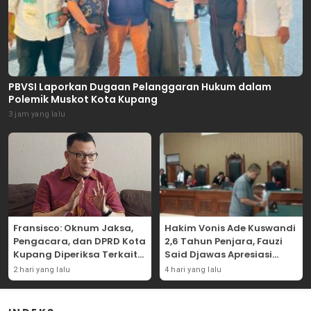
PBVSI Laporkan Dugaan Pelanggaran Hukum dalam
Polemik Muskot Kota Kupang
3 jam yang lalu
Fransisco: Oknum Jaksa,
Hakim Vonis Ade Kuswandi
Pengacara, dan DPRD Kota
2,6 Tahun Penjara, Fauzi
Kupang Diperiksa Terkait
Said Djawas Apresiasi
Kasus Akun TikTok Lika Liku
Putusan
2 hari yang lalu
4 hari yang lalu
NTT