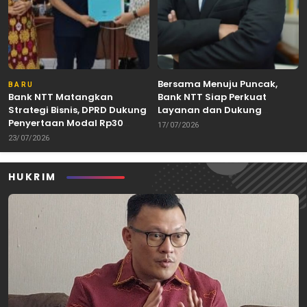
Bersama Menuju Puncak,
BARU
Bank NTT Matangkan
Bank NTT Siap Perkuat
Strategi Bisnis, DPRD Dukung
Layanan dan Dukung
Penyertaan Modal Rp30
Pertumbuhan Ekonomi NTT
17/07/2026
Miliar
23/07/2026
HUKRIM