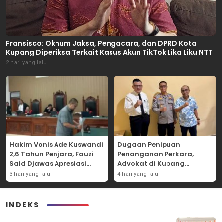
Fransisco: Oknum Jaksa, Pengacara, dan DPRD Kota
Kupang Diperiksa Terkait Kasus Akun TikTok Lika Liku NTT
2 hari yang lalu
Hakim Vonis Ade Kuswandi
Dugaan Penipuan
2,6 Tahun Penjara, Fauzi
Penanganan Perkara,
Said Djawas Apresiasi
Advokat di Kupang
Putusan
Dilaporkan ke Polda NTT
3 hari yang lalu
4 hari yang lalu
INDEKS