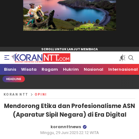
Bisnis
Koran NTT
Bacaan Generasi Cerdas
Wisata
Ragam
Hukrim
Nasional
Internasional
HEADLINE
KORAN NTT
OPINI
Mendorong Etika dan Profesionalisme ASN
(Aparatur Sipil Negara) di Era Digital
korannttnews
Minggu, 29 Juni 2025 22:12 WITA