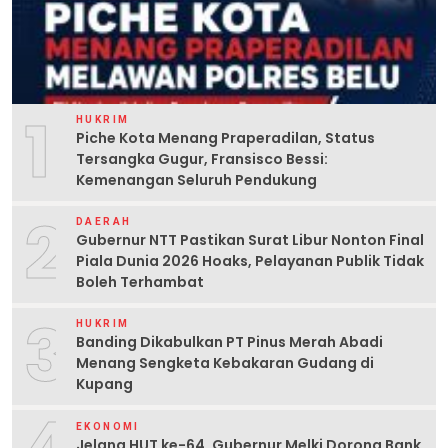
1
HUKRIM
Piche Kota Menang Praperadilan, Status
Tersangka Gugur, Fransisco Bessi:
Kemenangan Seluruh Pendukung
2
DAERAH
Gubernur NTT Pastikan Surat Libur Nonton Final
Piala Dunia 2026 Hoaks, Pelayanan Publik Tidak
Boleh Terhambat
3
HUKRIM
Banding Dikabulkan PT Pinus Merah Abadi
Menang Sengketa Kebakaran Gudang di
Kupang
EKONOMI
Jelang HUT ke-64, Gubernur Melki Dorong Bank