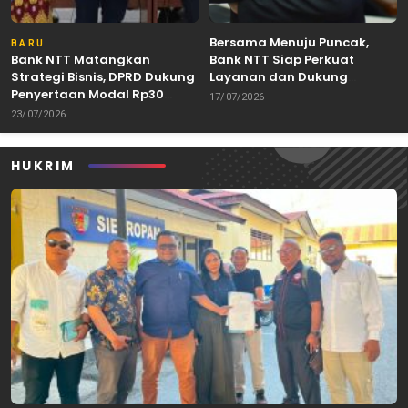
Bersama Menuju Puncak,
BARU
Bank NTT Matangkan
Bank NTT Siap Perkuat
Strategi Bisnis, DPRD Dukung
Layanan dan Dukung
Penyertaan Modal Rp30
Pertumbuhan Ekonomi NTT
17/07/2026
Miliar
23/07/2026
HUKRIM