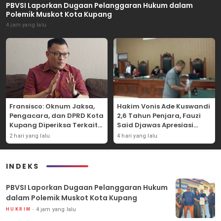
PBVSI Laporkan Dugaan Pelanggaran Hukum dalam
Polemik Muskot Kota Kupang
4 jam yang lalu
Fransisco: Oknum Jaksa,
Hakim Vonis Ade Kuswandi
Pengacara, dan DPRD Kota
2,6 Tahun Penjara, Fauzi
Kupang Diperiksa Terkait
Said Djawas Apresiasi
Kasus Akun TikTok Lika Liku
Putusan
2 hari yang lalu
4 hari yang lalu
NTT
INDEKS
PBVSI Laporkan Dugaan Pelanggaran Hukum
dalam Polemik Muskot Kota Kupang
4 jam yang lalu
HUKRIM