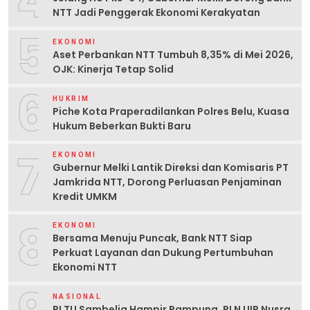
4
NTT Jadi Penggerak Ekonomi Kerakyatan
5
EKONOMI
Aset Perbankan NTT Tumbuh 8,35% di Mei 2026,
OJK: Kinerja Tetap Solid
6
HUKRIM
Piche Kota Praperadilankan Polres Belu, Kuasa
Hukum Beberkan Bukti Baru
7
EKONOMI
Gubernur Melki Lantik Direksi dan Komisaris PT
Jamkrida NTT, Dorong Perluasan Penjaminan
Kredit UMKM
8
EKONOMI
Bersama Menuju Puncak, Bank NTT Siap
Perkuat Layanan dan Dukung Pertumbuhan
Ekonomi NTT
NASIONAL
PLTU Sambelia Hampir Rampung, PLN UIP Nusra