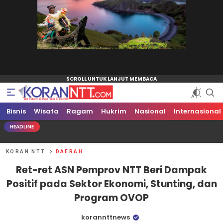
Bisnis
Koran NTT
Bacaan Generasi Cerdas
Wisata
Ragam
Hukrim
Nasional
Internasional
HEADLINE
KORAN NTT
DAERAH
Ret-ret ASN Pemprov NTT Beri Dampak
Positif pada Sektor Ekonomi, Stunting, dan
Program OVOP
korannttnews