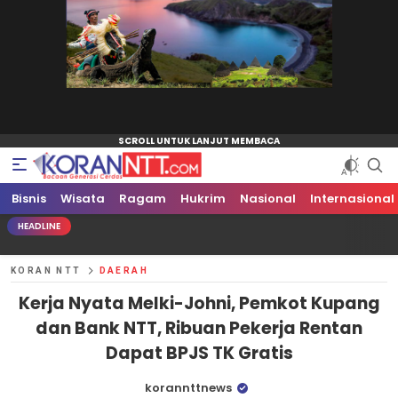
Bisnis
Koran NTT
Bacaan Generasi Cerdas
Wisata
Ragam
Hukrim
Nasional
Internasional
HEADLINE
KORAN NTT
DAERAH
Kerja Nyata Melki-Johni, Pemkot Kupang
dan Bank NTT, Ribuan Pekerja Rentan
Dapat BPJS TK Gratis
korannttnews