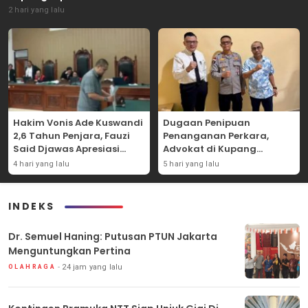
2 hari yang lalu
Hakim Vonis Ade Kuswandi
Dugaan Penipuan
2,6 Tahun Penjara, Fauzi
Penanganan Perkara,
Said Djawas Apresiasi
Advokat di Kupang
Putusan
Dilaporkan ke Polda NTT
4 hari yang lalu
5 hari yang lalu
INDEKS
Dr. Semuel Haning: Putusan PTUN Jakarta
Menguntungkan Pertina
24 jam yang lalu
OLAHRAGA