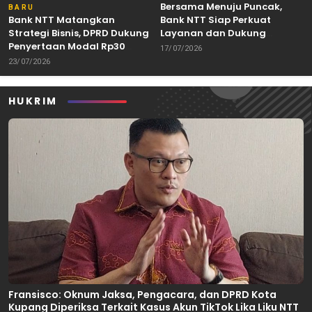
Bersama Menuju Puncak,
BARU
Bank NTT Matangkan
Bank NTT Siap Perkuat
Strategi Bisnis, DPRD Dukung
Layanan dan Dukung
Penyertaan Modal Rp30
Pertumbuhan Ekonomi NTT
17/07/2026
Miliar
23/07/2026
HUKRIM
Fransisco: Oknum Jaksa, Pengacara, dan DPRD Kota
Kupang Diperiksa Terkait Kasus Akun TikTok Lika Liku NTT