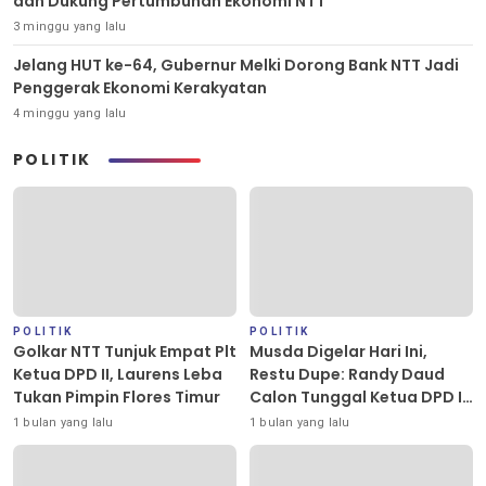
dan Dukung Pertumbuhan Ekonomi NTT
3 minggu yang lalu
Jelang HUT ke-64, Gubernur Melki Dorong Bank NTT Jadi
Penggerak Ekonomi Kerakyatan
4 minggu yang lalu
POLITIK
POLITIK
POLITIK
Golkar NTT Tunjuk Empat Plt
Musda Digelar Hari Ini,
Ketua DPD II, Laurens Leba
Restu Dupe: Randy Daud
Tukan Pimpin Flores Timur
Calon Tunggal Ketua DPD II
Golkar Kota Kupang
1 bulan yang lalu
1 bulan yang lalu