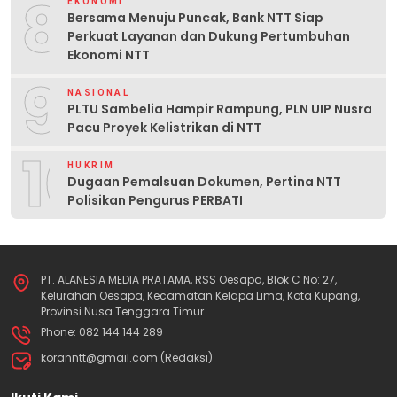
8
EKONOMI
Bersama Menuju Puncak, Bank NTT Siap
Perkuat Layanan dan Dukung Pertumbuhan
Ekonomi NTT
9
NASIONAL
PLTU Sambelia Hampir Rampung, PLN UIP Nusra
Pacu Proyek Kelistrikan di NTT
10
HUKRIM
Dugaan Pemalsuan Dokumen, Pertina NTT
Polisikan Pengurus PERBATI
PT. ALANESIA MEDIA PRATAMA, RSS Oesapa, Blok C No: 27,
Kelurahan Oesapa, Kecamatan Kelapa Lima, Kota Kupang,
Provinsi Nusa Tenggara Timur.
Phone: 082 144 144 289
koranntt@gmail.com (Redaksi)