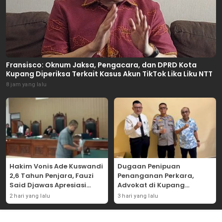
Fransisco: Oknum Jaksa, Pengacara, dan DPRD Kota
Kupang Diperiksa Terkait Kasus Akun TikTok Lika Liku NTT
8 jam yang lalu
Hakim Vonis Ade Kuswandi
Dugaan Penipuan
2,6 Tahun Penjara, Fauzi
Penanganan Perkara,
Said Djawas Apresiasi
Advokat di Kupang
Putusan
Dilaporkan ke Polda NTT
2 hari yang lalu
3 hari yang lalu