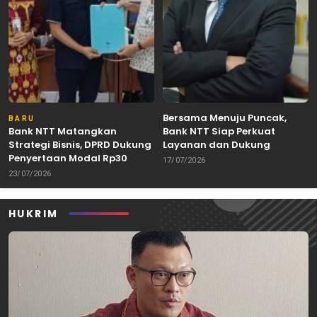
Bersama Menuju Puncak,
BARU
Bank NTT Matangkan
Bank NTT Siap Perkuat
Strategi Bisnis, DPRD Dukung
Layanan dan Dukung
Penyertaan Modal Rp30
Pertumbuhan Ekonomi NTT
17/07/2026
Miliar
23/07/2026
HUKRIM