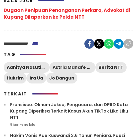
BACA JUGA:
Dugaan Penipuan Penanganan Perkara, Advokat di
Kupang Dilaporkan ke Polda NTT
TAG
Adhitya Nasution
Astrid Manafe dan Lael Macabee
Berita NTT
Hukrim
Ira Ua
Jo Bangun
TERKAIT
Fransisco: Oknum Jaksa, Pengacara, dan DPRD Kota
Kupang Diperiksa Terkait Kasus Akun TikTok Lika Liku
NTT
8 jam yang lalu
Hakim Vonis Ade Kuswandi 2,6 Tahun Penjara, Fauzi