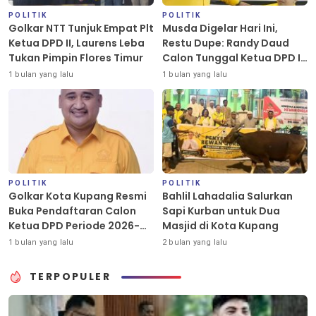
POLITIK
POLITIK
Golkar NTT Tunjuk Empat Plt
Musda Digelar Hari Ini,
Ketua DPD II, Laurens Leba
Restu Dupe: Randy Daud
Tukan Pimpin Flores Timur
Calon Tunggal Ketua DPD II
Golkar Kota Kupang
1 bulan yang lalu
1 bulan yang lalu
POLITIK
POLITIK
Golkar Kota Kupang Resmi
Bahlil Lahadalia Salurkan
Buka Pendaftaran Calon
Sapi Kurban untuk Dua
Ketua DPD Periode 2026-
Masjid di Kota Kupang
2031
1 bulan yang lalu
2 bulan yang lalu
TERPOPULER