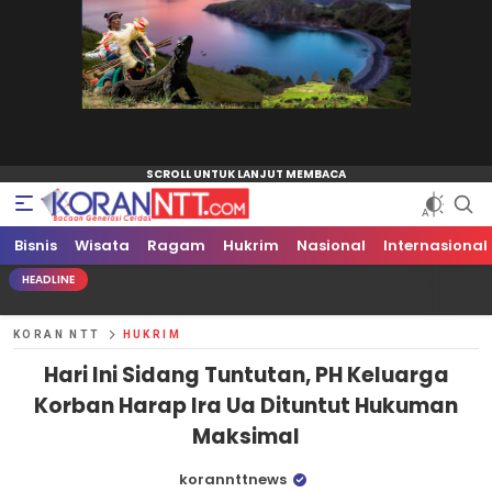
Bisnis
Koran NTT
Bacaan Generasi Cerdas
Wisata
Ragam
Hukrim
Nasional
Internasional
HEADLINE
KORAN NTT
HUKRIM
Hari Ini Sidang Tuntutan, PH Keluarga
Korban Harap Ira Ua Dituntut Hukuman
Maksimal
korannttnews