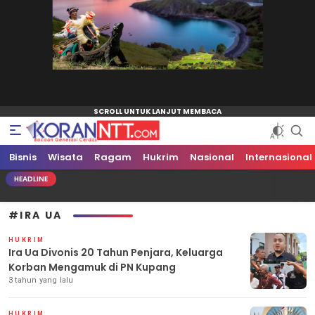
Bisnis
Koran NTT
Bacaan Generasi Cerdas
Wisata
Ragam
Hukrim
Nasional
Internasional
HEADLINE
#IRA UA
HUKRIM
Ira Ua Divonis 20 Tahun Penjara, Keluarga
Korban Mengamuk di PN Kupang
3 tahun yang lalu
HUKRIM