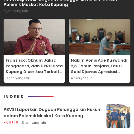
Polemik Muskot Kota Kupang
5 jam yang lalu
Fransisco: Oknum Jaksa,
Hakim Vonis Ade Kuswandi
Pengacara, dan DPRD Kota
2,6 Tahun Penjara, Fauzi
Kupang Diperiksa Terkait
Said Djawas Apresiasi
Kasus Akun TikTok Lika Liku
Putusan
3 hari yang lalu
4 hari yang lalu
NTT
INDEKS
PBVSI Laporkan Dugaan Pelanggaran Hukum
dalam Polemik Muskot Kota Kupang
5 jam yang lalu
HUKRIM