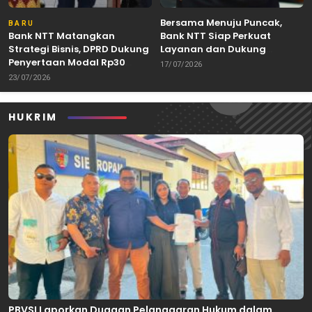
Bersama Menuju Puncak,
BARU
Bank NTT Matangkan
Bank NTT Siap Perkuat
Strategi Bisnis, DPRD Dukung
Layanan dan Dukung
Penyertaan Modal Rp30
Pertumbuhan Ekonomi NTT
17/07/2026
Miliar
23/07/2026
HUKRIM
PBVSI Laporkan Dugaan Pelanggaran Hukum dalam