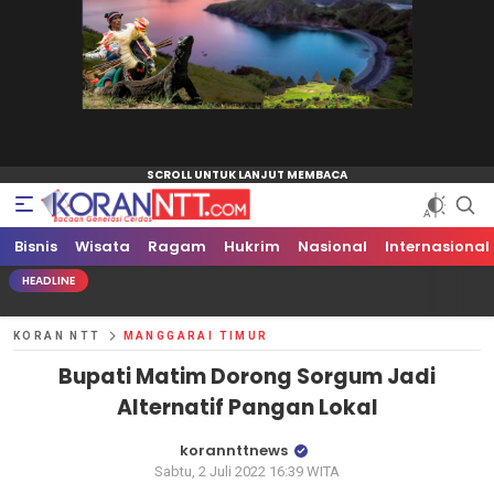
Bisnis
Koran NTT
Bacaan Generasi Cerdas
Wisata
Ragam
Hukrim
Nasional
Internasional
HEADLINE
KORAN NTT
MANGGARAI TIMUR
Bupati Matim Dorong Sorgum Jadi
Alternatif Pangan Lokal
korannttnews
Sabtu, 2 Juli 2022 16:39 WITA