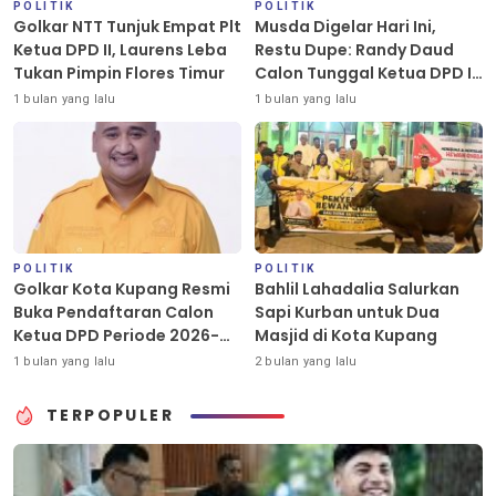
POLITIK
POLITIK
Golkar NTT Tunjuk Empat Plt
Musda Digelar Hari Ini,
Ketua DPD II, Laurens Leba
Restu Dupe: Randy Daud
Tukan Pimpin Flores Timur
Calon Tunggal Ketua DPD II
Golkar Kota Kupang
1 bulan yang lalu
1 bulan yang lalu
POLITIK
POLITIK
Golkar Kota Kupang Resmi
Bahlil Lahadalia Salurkan
Buka Pendaftaran Calon
Sapi Kurban untuk Dua
Ketua DPD Periode 2026-
Masjid di Kota Kupang
2031
1 bulan yang lalu
2 bulan yang lalu
TERPOPULER