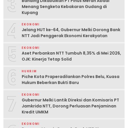
3
Banding Dikabulkan PT Pinus Merah Abadi
Menang Sengketa Kebakaran Gudang di
Kupang
4
EKONOMI
Jelang HUT ke-64, Gubernur Melki Dorong Bank
NTT Jadi Penggerak Ekonomi Kerakyatan
5
EKONOMI
Aset Perbankan NTT Tumbuh 8,35% di Mei 2026,
OJK: Kinerja Tetap Solid
6
HUKRIM
Piche Kota Praperadilankan Polres Belu, Kuasa
Hukum Beberkan Bukti Baru
7
EKONOMI
Gubernur Melki Lantik Direksi dan Komisaris PT
Jamkrida NTT, Dorong Perluasan Penjaminan
Kredit UMKM
EKONOMI