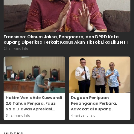
Fransisco: Oknum Jaksa, Pengacara, dan DPRD Kota
Kupang Diperiksa Terkait Kasus Akun TikTok Lika Liku NTT
2 hari yang lalu
Hakim Vonis Ade Kuswandi
Dugaan Penipuan
2,6 Tahun Penjara, Fauzi
Penanganan Perkara,
Said Djawas Apresiasi
Advokat di Kupang
Putusan
Dilaporkan ke Polda NTT
3 hari yang lalu
4 hari yang lalu