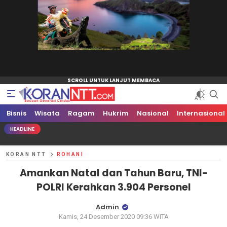
Bisnis
Koran NTT
Bacaan Generasi Cerdas
Wisata
Ragam
Hukrim
Nasional
Internasional
HEADLINE
Dr. Semuel H
KORAN NTT
ROHANI
Amankan Natal dan Tahun Baru, TNI-
POLRI Kerahkan 3.904 Personel
Admin
Kamis, 24 Desember 2020 09:36 WITA