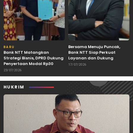
Bersama Menuju Puncak,
BARU
Bank NTT Matangkan
Bank NTT Siap Perkuat
Strategi Bisnis, DPRD Dukung
Layanan dan Dukung
Penyertaan Modal Rp30
Pertumbuhan Ekonomi NTT
17/07/2026
Miliar
23/07/2026
HUKRIM