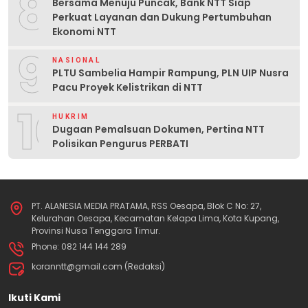
8
Bersama Menuju Puncak, Bank NTT Siap
Perkuat Layanan dan Dukung Pertumbuhan
Ekonomi NTT
9
NASIONAL
PLTU Sambelia Hampir Rampung, PLN UIP Nusra
Pacu Proyek Kelistrikan di NTT
10
HUKRIM
Dugaan Pemalsuan Dokumen, Pertina NTT
Polisikan Pengurus PERBATI
PT. ALANESIA MEDIA PRATAMA, RSS Oesapa, Blok C No: 27,
Kelurahan Oesapa, Kecamatan Kelapa Lima, Kota Kupang,
Provinsi Nusa Tenggara Timur.
Phone: 082 144 144 289
koranntt@gmail.com (Redaksi)
Ikuti Kami