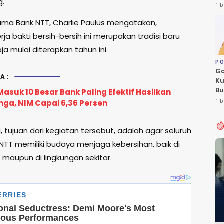
.
Le
1 b
Fl
tama Bank NTT, Charlie Paulus mengatakan,
rja bakti bersih-bersih ini merupakan tradisi baru
a mulai diterapkan tahun ini.
PO
Go
A:
Ku
Bu
asuk 10 Besar Bank Paling Efektif Hasilkan
Ca
nga, NIM Capai 6,36 Persen
1 b
Pe
 tujuan dari kegiatan tersebut, adalah agar seluruh
 NTT memiliki budaya menjaga kebersihan, baik di
, maupun di lingkungan sekitar.