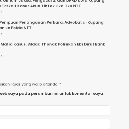
o: Oknum Jaksa, Pengacara, dan DPRD Kota Kupang
a Terkait Kasus Akun TikTok Lika Liku NTT
lalu
Penipuan Penanganan Perkara, Advokat di Kupang
an ke Polda NTT
lalu
 Mafia Kasus, Bildad Thonak Polisikan Eks Dirut Bank
lalu
sikan.
Ruas yang wajib ditandai
*
 web saya pada peramban ini untuk komentar saya