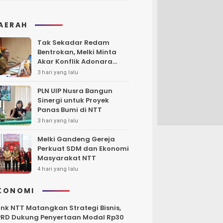
AERAH
Tak Sekadar Redam
Bentrokan, Melki Minta
Akar Konflik Adonara
Harus Diungkap dan
3 hari yang lalu
Diselesaikan
PLN UIP Nusra Bangun
Sinergi untuk Proyek
Panas Bumi di NTT
3 hari yang lalu
Melki Gandeng Gereja
Perkuat SDM dan Ekonomi
Masyarakat NTT
4 hari yang lalu
KONOMI
nk NTT Matangkan Strategi Bisnis,
RD Dukung Penyertaan Modal Rp30