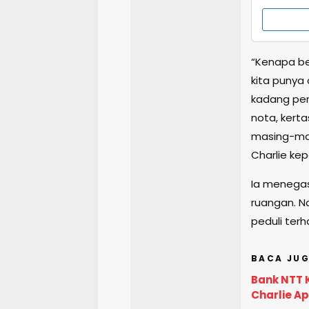
“Kenapa be
kita punya 
kadang pe
nota, kert
masing-ma
Charlie ke
Ia menegas
ruangan. N
peduli terh
BACA JUG
Bank NTT K
Charlie Ap