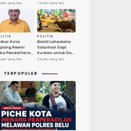
ba Tukan Pimpin
Calon Tunggal
ulan yang lalu
1 bulan yang lalu
ores Timur
Ketua DPD II
Golkar Kota
Kupang
LITIK
POLITIK
lkar Kota
Bahlil Lahadalia
pang Resmi
Salurkan Sapi
ka Pendaftaran
Kurban untuk Dua
lon Ketua DPD
Masjid di Kota
ulan yang lalu
2 bulan yang lalu
riode 2026-2031
Kupang
TERPOPULER