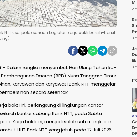
Mi
2 
Be
Si
Pe
 NTT usai pelaksanaan kegiatan kerja bakti bersih-bersih
ding)
3 
Je
Do
Ek
N
– Dalam rangka menyambut Hari Ulang Tahun ke-
3 
k Pembangunan Daerah (BPD) Nusa Tenggara Timur
P
pinan, karyawan dan karyawati Bank NTT menggelar
i pembersihan secara serentak.
rja bakti ini, berlangsung di lingkungan Kantor
 seluruh kantor cabang Bank NTT, pada Sabtu
PO
pagi. Kerja bakti ini, menjadi salah satu rangkaian
Go
Em
ambut HUT Bank NTT yang jatuh pada 17 Juli 2026
DP