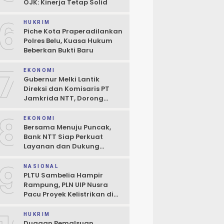
OJK: Kinerja Tetap Solid
6
HUKRIM
Piche Kota Praperadilankan
Polres Belu, Kuasa Hukum
Beberkan Bukti Baru
7
EKONOMI
Gubernur Melki Lantik
Direksi dan Komisaris PT
Jamkrida NTT, Dorong
Perluasan Penjaminan
8
Kredit UMKM
EKONOMI
Bersama Menuju Puncak,
Bank NTT Siap Perkuat
Layanan dan Dukung
Pertumbuhan Ekonomi NTT
9
NASIONAL
PLTU Sambelia Hampir
Rampung, PLN UIP Nusra
Pacu Proyek Kelistrikan di
NTT
HUKRIM
Dugaan Pemalsuan