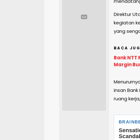
mendatang
Direktur U
kegiatan ke
yang sengaj
BACA JUG
Bank NTT M
Margin Bu
Menururnya,
insan Bank
ruang kerja