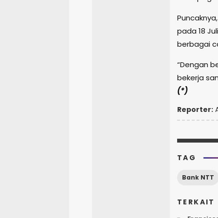
Puncaknya,
pada 18 Jul
berbagai c
“Dengan beg
bekerja sam
(*)
Reporter:
A
TAG
Bank NTT
TERKAIT