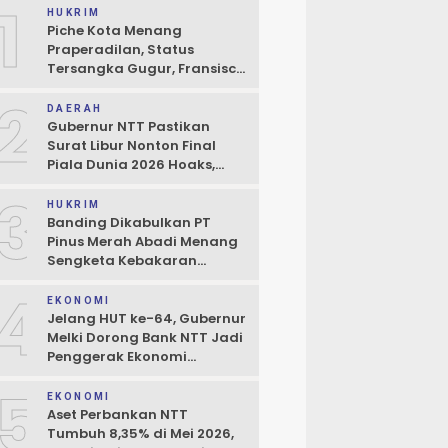
1
HUKRIM
Piche Kota Menang
Praperadilan, Status
Tersangka Gugur, Fransisco
Bessi: Kemenangan Seluruh
2
Pendukung
DAERAH
Gubernur NTT Pastikan
Surat Libur Nonton Final
Piala Dunia 2026 Hoaks,
Pelayanan Publik Tidak
3
Boleh Terhambat
HUKRIM
Banding Dikabulkan PT
Pinus Merah Abadi Menang
Sengketa Kebakaran
Gudang di Kupang
4
EKONOMI
Jelang HUT ke-64, Gubernur
Melki Dorong Bank NTT Jadi
Penggerak Ekonomi
Kerakyatan
5
EKONOMI
Aset Perbankan NTT
Tumbuh 8,35% di Mei 2026,