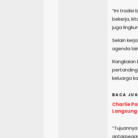
“Ini tradisi
bekerja, ki
juga lingkun
Selain kerj
agenda lai
Rangkaian 
pertanding
keluarga k
BACA JUG
Charlie Pa
Langsung 
“Tujuanny
antarpegawa