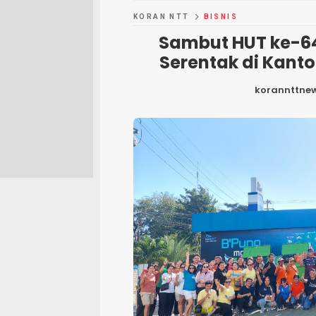
KORAN NTT
BISNIS
Sambut HUT ke-64,
Serentak di Kant
korannttne