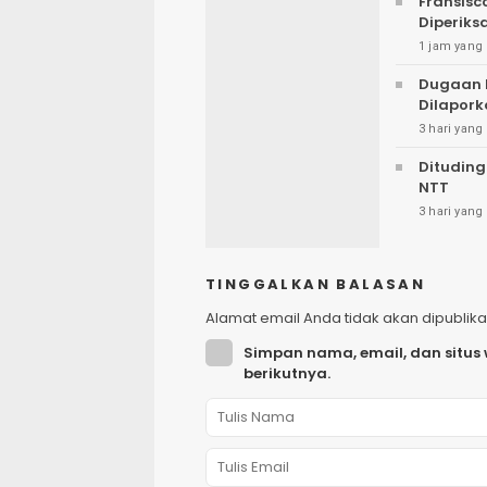
Fransisc
Diperiks
1 jam yang 
Dugaan 
Dilapork
3 hari yang 
Dituding
NTT
3 hari yang 
TINGGALKAN BALASAN
Alamat email Anda tidak akan dipublika
Simpan nama, email, dan situs
berikutnya.