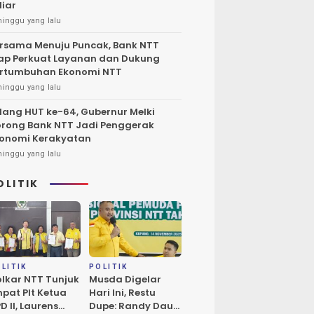
liar
minggu yang lalu
rsama Menuju Puncak, Bank NTT
ap Perkuat Layanan dan Dukung
rtumbuhan Ekonomi NTT
minggu yang lalu
lang HUT ke-64, Gubernur Melki
rong Bank NTT Jadi Penggerak
onomi Kerakyatan
minggu yang lalu
OLITIK
LITIK
POLITIK
lkar NTT Tunjuk
Musda Digelar
pat Plt Ketua
Hari Ini, Restu
D II, Laurens
Dupe: Randy Daud