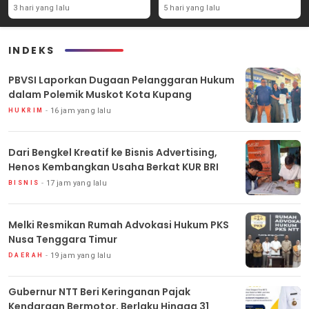
Kasus Akun TikTok Lika Liku
Putusan
3 hari yang lalu
5 hari yang lalu
NTT
INDEKS
PBVSI Laporkan Dugaan Pelanggaran Hukum
dalam Polemik Muskot Kota Kupang
16 jam yang lalu
HUKRIM
Dari Bengkel Kreatif ke Bisnis Advertising,
Henos Kembangkan Usaha Berkat KUR BRI
17 jam yang lalu
BISNIS
Melki Resmikan Rumah Advokasi Hukum PKS
Nusa Tenggara Timur
19 jam yang lalu
DAERAH
Gubernur NTT Beri Keringanan Pajak
Kendaraan Bermotor, Berlaku Hingga 31