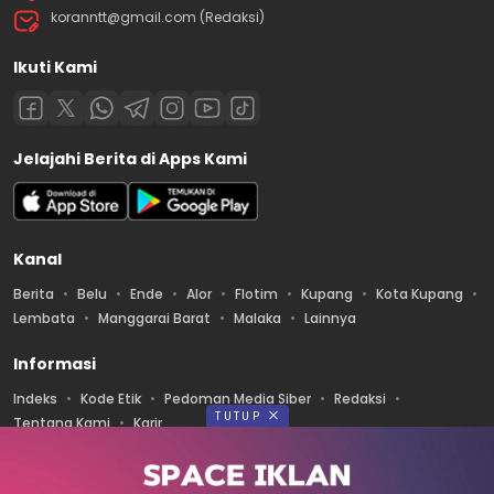
koranntt@gmail.com (Redaksi)
Ikuti Kami
Jelajahi Berita di Apps Kami
Kanal
Berita
Belu
Ende
Alor
Flotim
Kupang
Kota Kupang
Lembata
Manggarai Barat
Malaka
Lainnya
Informasi
Indeks
Kode Etik
Pedoman Media Siber
Redaksi
TUTUP
Tentang Kami
Karir
Diterbitkan oleh PT. ALANESIA MEDIA PRATAMA