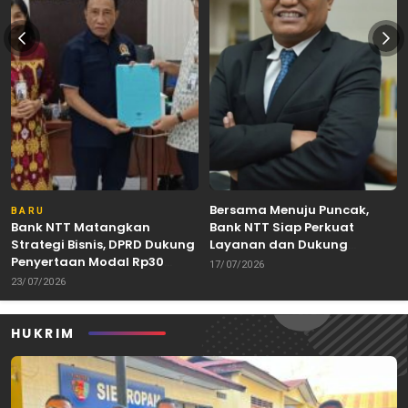
Bersama Menuju Puncak,
BARU
Bank NTT Matangkan
Bank NTT Siap Perkuat
Strategi Bisnis, DPRD Dukung
Layanan dan Dukung
Penyertaan Modal Rp30
Pertumbuhan Ekonomi NTT
17/07/2026
Miliar
23/07/2026
HUKRIM