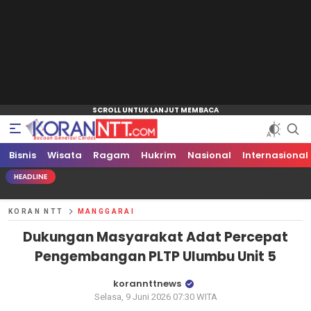
Bisnis
Koran NTT
Bacaan Generasi Cerdas
Wisata
Ragam
Hukrim
Nasional
Internasional
HEADLINE
KORAN NTT
MANGGARAI
Dukungan Masyarakat Adat Percepat
Pengembangan PLTP Ulumbu Unit 5
korannttnews
Selasa, 9 Juni 2026 07:30 WITA