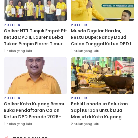
POLITIK
POLITIK
Golkar NTT Tunjuk Empat Plt
Musda Digelar Hari Ini,
Ketua DPD II, Laurens Leba
Restu Dupe: Randy Daud
Tukan Pimpin Flores Timur
Calon Tunggal Ketua DPD II
Golkar Kota Kupang
1 bulan yang lalu
1 bulan yang lalu
POLITIK
POLITIK
Golkar Kota Kupang Resmi
Bahlil Lahadalia Salurkan
Buka Pendaftaran Calon
Sapi Kurban untuk Dua
Ketua DPD Periode 2026-
Masjid di Kota Kupang
2031
1 bulan yang lalu
2 bulan yang lalu