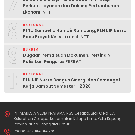
7
Perkuat Layanan dan Dukung Pertumbuhan
Ekonomi NTT
8
NASIONAL
PLTU Sambelia Hampir Rampung, PLN UIP Nusra
Pacu Proyek Kelistrikan di NTT
9
HUKRIM
Dugaan Pemalsuan Dokumen, Pertina NTT
Polisikan Pengurus PERBATI
10
NASIONAL
PLN UIP Nusra Bangun Sinergi dan Semangat
Kerja Sambut Semester II 2026
PT. ALANESIA MEDIA PRATAMA, RSS Oesapa, Blok C No: 27,
Kelurahan Oesapa, Kecamatan Kelapa Lima, Kota Kupang,
Provinsi Nusa Tenggara Timur.
Phone: 082 144 144 289