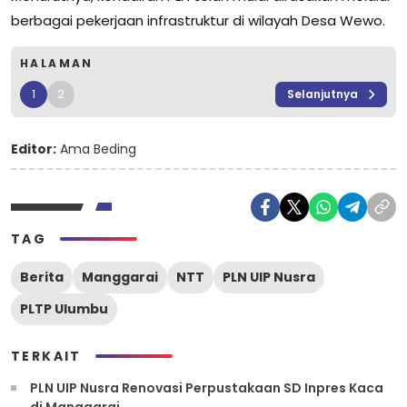
berbagai pekerjaan infrastruktur di wilayah Desa Wewo.
HALAMAN
1
2
Selanjutnya
Editor:
Ama Beding
TAG
Berita
Manggarai
NTT
PLN UIP Nusra
PLTP Ulumbu
TERKAIT
PLN UIP Nusra Renovasi Perpustakaan SD Inpres Kaca
di Manggarai