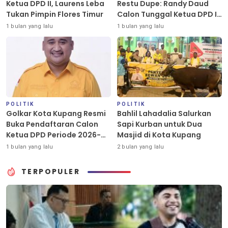
Ketua DPD II, Laurens Leba
Restu Dupe: Randy Daud
Tukan Pimpin Flores Timur
Calon Tunggal Ketua DPD II
Golkar Kota Kupang
1 bulan yang lalu
1 bulan yang lalu
POLITIK
POLITIK
Golkar Kota Kupang Resmi
Bahlil Lahadalia Salurkan
Buka Pendaftaran Calon
Sapi Kurban untuk Dua
Ketua DPD Periode 2026-
Masjid di Kota Kupang
2031
1 bulan yang lalu
2 bulan yang lalu
TERPOPULER