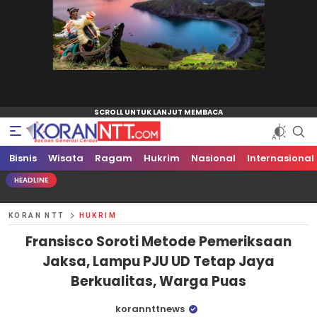
Bisnis
Koran NTT
Bacaan Generasi Cerdas
Wisata
Ragam
Hukrim
Nasional
Internasional
HEADLINE
KORAN NTT
HUKRIM
Fransisco Soroti Metode Pemeriksaan
Jaksa, Lampu PJU UD Tetap Jaya
Berkualitas, Warga Puas
korannttnews