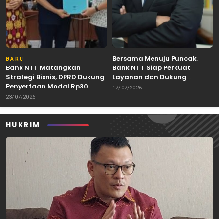
Bersama Menuju Puncak,
BARU
Bank NTT Matangkan
Bank NTT Siap Perkuat
Strategi Bisnis, DPRD Dukung
Layanan dan Dukung
Penyertaan Modal Rp30
Pertumbuhan Ekonomi NTT
17/07/2026
Miliar
23/07/2026
HUKRIM