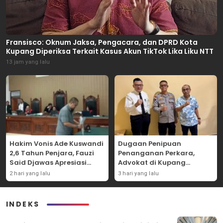
Fransisco: Oknum Jaksa, Pengacara, dan DPRD Kota
Kupang Diperiksa Terkait Kasus Akun TikTok Lika Liku NTT
13 jam yang lalu
Hakim Vonis Ade Kuswandi
Dugaan Penipuan
2,6 Tahun Penjara, Fauzi
Penanganan Perkara,
Said Djawas Apresiasi
Advokat di Kupang
Putusan
Dilaporkan ke Polda NTT
2 hari yang lalu
3 hari yang lalu
INDEKS