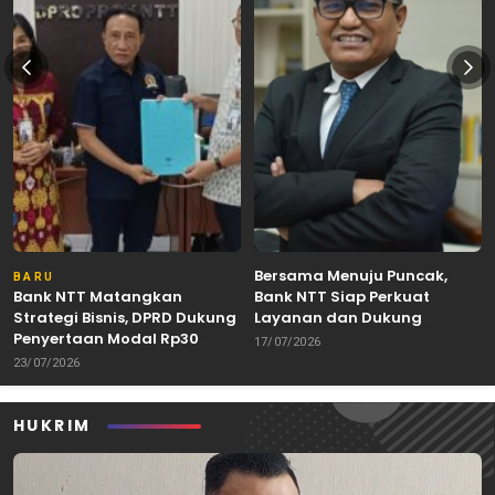
Bersama Menuju Puncak,
BARU
Bank NTT Matangkan
Bank NTT Siap Perkuat
Strategi Bisnis, DPRD Dukung
Layanan dan Dukung
Penyertaan Modal Rp30
Pertumbuhan Ekonomi NTT
17/07/2026
Miliar
23/07/2026
HUKRIM