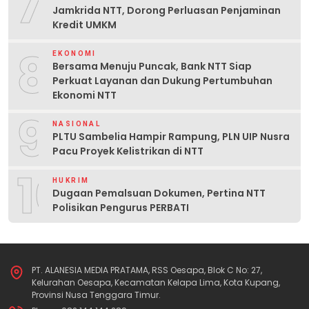
7
Jamkrida NTT, Dorong Perluasan Penjaminan
Kredit UMKM
8
EKONOMI
Bersama Menuju Puncak, Bank NTT Siap
Perkuat Layanan dan Dukung Pertumbuhan
Ekonomi NTT
9
NASIONAL
PLTU Sambelia Hampir Rampung, PLN UIP Nusra
Pacu Proyek Kelistrikan di NTT
10
HUKRIM
Dugaan Pemalsuan Dokumen, Pertina NTT
Polisikan Pengurus PERBATI
PT. ALANESIA MEDIA PRATAMA, RSS Oesapa, Blok C No: 27,
Kelurahan Oesapa, Kecamatan Kelapa Lima, Kota Kupang,
Provinsi Nusa Tenggara Timur.