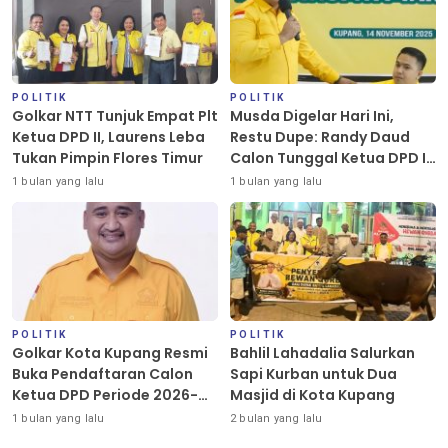
POLITIK
POLITIK
Golkar NTT Tunjuk Empat Plt
Musda Digelar Hari Ini,
Ketua DPD II, Laurens Leba
Restu Dupe: Randy Daud
Tukan Pimpin Flores Timur
Calon Tunggal Ketua DPD II
Golkar Kota Kupang
1 bulan yang lalu
1 bulan yang lalu
POLITIK
POLITIK
Golkar Kota Kupang Resmi
Bahlil Lahadalia Salurkan
Buka Pendaftaran Calon
Sapi Kurban untuk Dua
Ketua DPD Periode 2026-
Masjid di Kota Kupang
2031
1 bulan yang lalu
2 bulan yang lalu