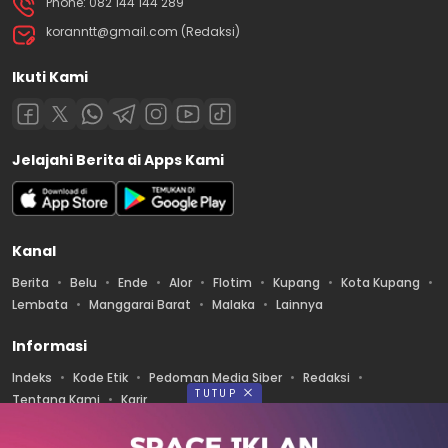
Phone: 082 144 144 289
koranntt@gmail.com (Redaksi)
Ikuti Kami
Jelajahi Berita di Apps Kami
Kanal
Berita
Belu
Ende
Alor
Flotim
Kupang
Kota Kupang
Lembata
Manggarai Barat
Malaka
Lainnya
Informasi
Indeks
Kode Etik
Pedoman Media Siber
Redaksi
TUTUP
Tentang Kami
Karir
Diterbitkan oleh PT. ALANESIA MEDIA PRATAMA