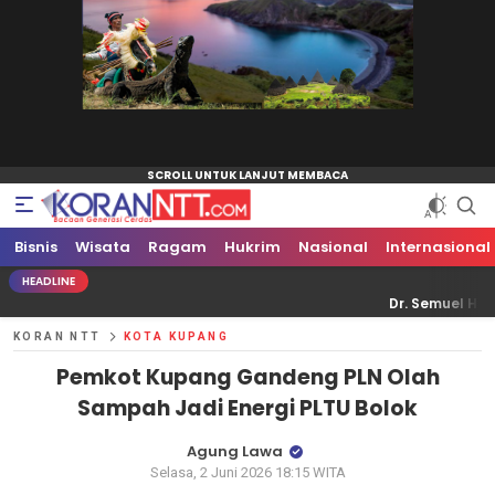
Bisnis
Koran NTT
Bacaan Generasi Cerdas
Wisata
Ragam
Hukrim
Nasional
Internasional
HEADLINE
Dr. Semuel Haning: Putusan 
KORAN NTT
KOTA KUPANG
Pemkot Kupang Gandeng PLN Olah
Sampah Jadi Energi PLTU Bolok
Agung Lawa
Selasa, 2 Juni 2026 18:15 WITA