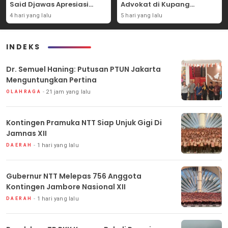
Said Djawas Apresiasi
Advokat di Kupang
Putusan
Dilaporkan ke Polda NTT
4 hari yang lalu
5 hari yang lalu
INDEKS
Dr. Semuel Haning: Putusan PTUN Jakarta
Menguntungkan Pertina
21 jam yang lalu
OLAHRAGA
Kontingen Pramuka NTT Siap Unjuk Gigi Di
Jamnas XII
1 hari yang lalu
DAERAH
Gubernur NTT Melepas 756 Anggota
Kontingen Jambore Nasional XII
1 hari yang lalu
DAERAH