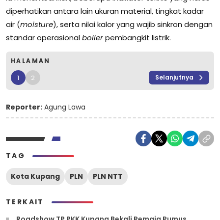
diperhatikan antara lain ukuran material, tingkat kadar
air (
moisture
), serta nilai kalor yang wajib sinkron dengan
standar operasional
boiler
pembangkit listrik.
HALAMAN
1
2
Selanjutnya
Reporter:
Agung Lawa
TAG
Kota Kupang
PLN
PLN NTT
TERKAIT
Roadshow TP PKK Kupang Bekali Remaja Rumus