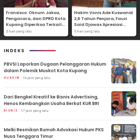
Fransisco: Oknum Jaksa,
Hakim Vonis Ade Kuswandi
Pengacara, dan DPRD Kota
2,6 Tahun Penjara, Fauzi
Kupang Diperiksa Terkait
Said Djawas Apresiasi
Kasus Akun TikTok Lika Liku
Putusan
3 hari yang lalu
5 hari yang lalu
NTT
INDEKS
PBVSI Laporkan Dugaan Pelanggaran Hukum
dalam Polemik Muskot Kota Kupang
16 jam yang lalu
HUKRIM
Dari Bengkel Kreatif ke Bisnis Advertising,
Henos Kembangkan Usaha Berkat KUR BRI
17 jam yang lalu
BISNIS
Melki Resmikan Rumah Advokasi Hukum PKS
Nusa Tenggara Timur