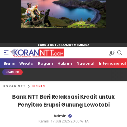
Bisnis
Koran NTT
Bacaan Generasi Cerdas
Wisata
Ragam
Hukrim
Nasional
Internasional
HEADLINE
KORAN NTT
BISNIS
Bank NTT Beri Relaksasi Kredit untuk
Penyitas Erupsi Gunung Lewotobi
Admin
Kamis, 17 Juli 2025 20:00 WITA