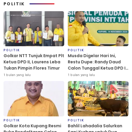
POLITIK
POLITIK
POLITIK
Golkar NTT Tunjuk Empat Plt
Musda Digelar Hari Ini,
Ketua DPD II, Laurens Leba
Restu Dupe: Randy Daud
Tukan Pimpin Flores Timur
Calon Tunggal Ketua DPD II
Golkar Kota Kupang
1 bulan yang lalu
1 bulan yang lalu
POLITIK
POLITIK
Golkar Kota Kupang Resmi
Bahlil Lahadalia Salurkan
Buka Pendaftaran Calon
Sapi Kurban untuk Dua