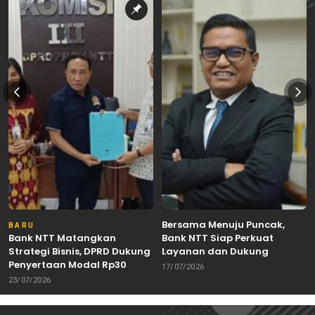
Bersama Menuju Puncak,
BARU
Bank NTT Matangkan
Bank NTT Siap Perkuat
Strategi Bisnis, DPRD Dukung
Layanan dan Dukung
Penyertaan Modal Rp30
Pertumbuhan Ekonomi NTT
17/07/2026
Miliar
23/07/2026