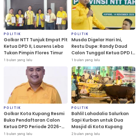
POLITIK
POLITIK
Golkar NTT Tunjuk Empat Plt
Musda Digelar Hari Ini,
Ketua DPD II, Laurens Leba
Restu Dupe: Randy Daud
Tukan Pimpin Flores Timur
Calon Tunggal Ketua DPD II
Golkar Kota Kupang
1 bulan yang lalu
1 bulan yang lalu
POLITIK
POLITIK
Golkar Kota Kupang Resmi
Bahlil Lahadalia Salurkan
Buka Pendaftaran Calon
Sapi Kurban untuk Dua
Ketua DPD Periode 2026-
Masjid di Kota Kupang
2031
1 bulan yang lalu
2 bulan yang lalu