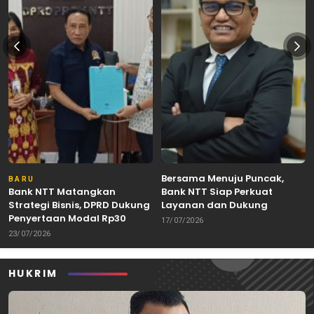
Bersama Menuju Puncak,
BARU
Bank NTT Matangkan
Bank NTT Siap Perkuat
Strategi Bisnis, DPRD Dukung
Layanan dan Dukung
Penyertaan Modal Rp30
Pertumbuhan Ekonomi NTT
17/07/2026
Miliar
23/07/2026
HUKRIM