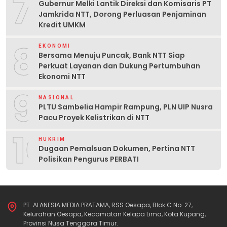
7
Gubernur Melki Lantik Direksi dan Komisaris PT
Jamkrida NTT, Dorong Perluasan Penjaminan
Kredit UMKM
8
EKONOMI
Bersama Menuju Puncak, Bank NTT Siap
Perkuat Layanan dan Dukung Pertumbuhan
Ekonomi NTT
9
NASIONAL
PLTU Sambelia Hampir Rampung, PLN UIP Nusra
Pacu Proyek Kelistrikan di NTT
10
HUKRIM
Dugaan Pemalsuan Dokumen, Pertina NTT
Polisikan Pengurus PERBATI
PT. ALANESIA MEDIA PRATAMA, RSS Oesapa, Blok C No: 27,
Kelurahan Oesapa, Kecamatan Kelapa Lima, Kota Kupang,
Provinsi Nusa Tenggara Timur.