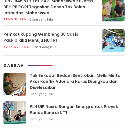
UPG 1945 NTT Tarik 471 Mahasiswa Kukerta,
BPH PB PGRI Tegaskan Dosen Tak Boleh
Intimidasi Mahasiswa
8 jam yang lalu
PENDIDIKAN
Pemkot Kupang Gembleng 36 Casis
Paskibraka Menuju HUT RI
1 hari yang lalu
KOTA KUPANG
DAERAH
Tak Sekadar Redam Bentrokan, Melki Minta
Akar Konflik Adonara Harus Diungkap dan
Diselesaikan
3 hari yang lalu
PLN UIP Nusra Bangun Sinergi untuk Proyek
Panas Bumi di NTT
3 hari yang lalu