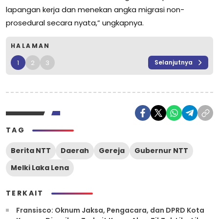
lapangan kerja dan menekan angka migrasi non-
prosedural secara nyata,” ungkapnya.
HALAMAN
1
2
3
Selanjutnya
TAG
Berita NTT
Daerah
Gereja
Gubernur NTT
Melki Laka Lena
TERKAIT
Fransisco: Oknum Jaksa, Pengacara, dan DPRD Kota