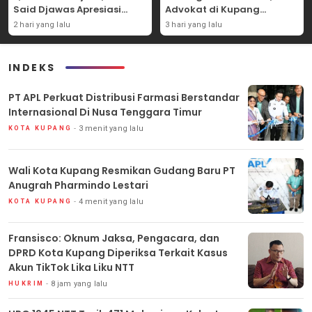
Said Djawas Apresiasi
Advokat di Kupang
Putusan
Dilaporkan ke Polda NTT
2 hari yang lalu
3 hari yang lalu
INDEKS
PT APL Perkuat Distribusi Farmasi Berstandar
Internasional Di Nusa Tenggara Timur
3 menit yang lalu
KOTA KUPANG
Wali Kota Kupang Resmikan Gudang Baru PT
Anugrah Pharmindo Lestari
4 menit yang lalu
KOTA KUPANG
Fransisco: Oknum Jaksa, Pengacara, dan
DPRD Kota Kupang Diperiksa Terkait Kasus
Akun TikTok Lika Liku NTT
8 jam yang lalu
HUKRIM