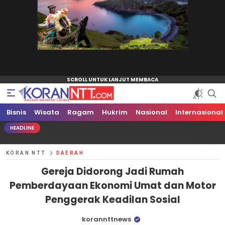
Bisnis
Koran NTT
Bacaan Generasi Cerdas
Wisata
Ragam
Hukrim
Nasional
Internasional
HEADLINE
KORAN NTT
DAERAH
Gereja Didorong Jadi Rumah
Pemberdayaan Ekonomi Umat dan Motor
Penggerak Keadilan Sosial
korannttnews