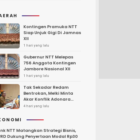
AERAH
Kontingen Pramuka NTT
Siap Unjuk Gigi Di Jamnas
XII
1 hari yang lalu
Gubernur NTT Melepas
756 Anggota Kontingen
Jambore Nasional XII
1 hari yang lalu
Tak Sekadar Redam
Bentrokan, Melki Minta
Akar Konflik Adonara
Harus Diungkap dan
4 hari yang lalu
Diselesaikan
KONOMI
nk NTT Matangkan Strategi Bisnis,
RD Dukung Penyertaan Modal Rp30