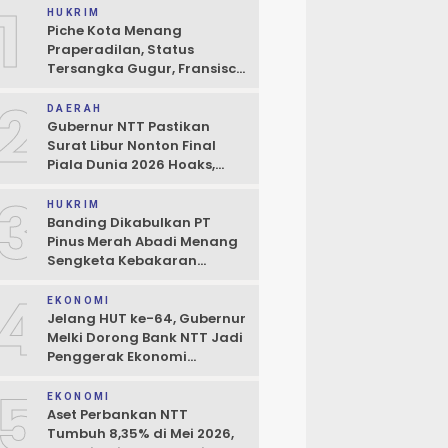
1
HUKRIM
Piche Kota Menang
Praperadilan, Status
Tersangka Gugur, Fransisco
Bessi: Kemenangan Seluruh
2
Pendukung
DAERAH
Gubernur NTT Pastikan
Surat Libur Nonton Final
Piala Dunia 2026 Hoaks,
Pelayanan Publik Tidak
3
Boleh Terhambat
HUKRIM
Banding Dikabulkan PT
Pinus Merah Abadi Menang
Sengketa Kebakaran
Gudang di Kupang
4
EKONOMI
Jelang HUT ke-64, Gubernur
Melki Dorong Bank NTT Jadi
Penggerak Ekonomi
Kerakyatan
5
EKONOMI
Aset Perbankan NTT
Tumbuh 8,35% di Mei 2026,