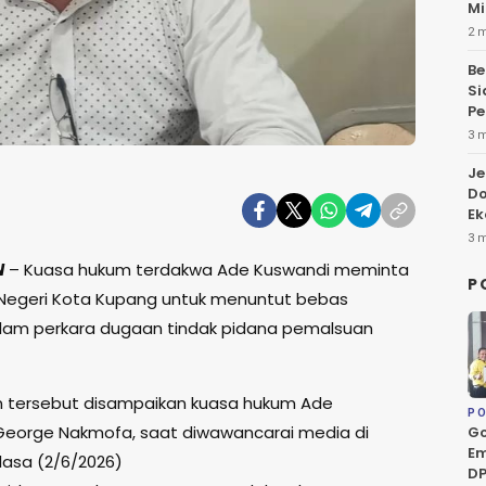
Mi
2 
Be
Si
Pe
3 
Je
Do
Ek
3 
N
– Kuasa hukum terdakwa Ade Kuswandi meminta
P
Negeri Kota Kupang untuk menuntut bebas
alam perkara dugaan tindak pidana pemalsuan
 tersebut disampaikan kuasa hukum Ade
PO
George Nakmofa, saat diwawancarai media di
Go
Em
lasa (2/6/2026)
DP