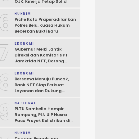
OJK: Kinerja Tetap Solid
6
HUKRIM
Piche Kota Praperadilankan
Polres Belu, Kuasa Hukum
Beberkan Bukti Baru
7
EKONOMI
Gubernur Melki Lantik
Direksi dan Komisaris PT
Jamkrida NTT, Dorong
Perluasan Penjaminan
8
Kredit UMKM
EKONOMI
Bersama Menuju Puncak,
Bank NTT Siap Perkuat
Layanan dan Dukung
Pertumbuhan Ekonomi NTT
9
NASIONAL
PLTU Sambelia Hampir
Rampung, PLN UIP Nusra
Pacu Proyek Kelistrikan di
NTT
HUKRIM
Dugaan Pemalsuan