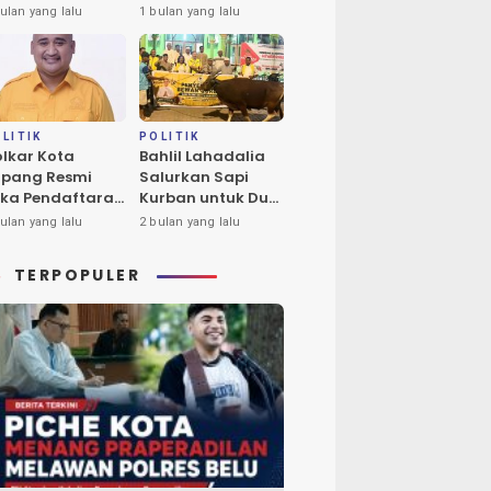
ba Tukan Pimpin
Calon Tunggal
ulan yang lalu
1 bulan yang lalu
ores Timur
Ketua DPD II
Golkar Kota
Kupang
LITIK
POLITIK
lkar Kota
Bahlil Lahadalia
pang Resmi
Salurkan Sapi
ka Pendaftaran
Kurban untuk Dua
lon Ketua DPD
Masjid di Kota
ulan yang lalu
2 bulan yang lalu
riode 2026-2031
Kupang
TERPOPULER