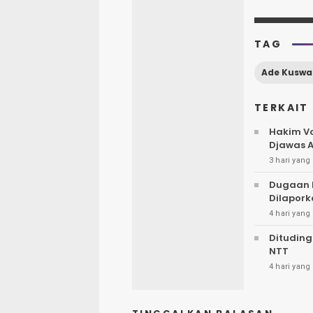
TAG
Ade Kuswa
TERKAIT
Hakim Vo
Djawas A
3 hari yang 
Dugaan 
Dilapork
4 hari yang 
Dituding
NTT
4 hari yang 