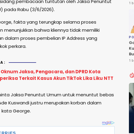
sidang pembacaan tuntutan oleh Jaksa Penuntut
Le
1 b
Fl
 pada Rabu (3/6/2026).
orge, fakta yang terungkap selama proses
n menunjukkan bahwa kliennya tidak memiliki
 dalam proses pembelian IP Address yang
PO
Go
kok perkara.
Ku
Bu
Ca
1 b
A:
Pe
: Oknum Jaksa, Pengacara, dan DPRD Kota
eriksa Terkait Kasus Akun TikTok Lika Liku NTT
inta Jaksa Penuntut Umum untuk menuntut bebas
. Ade Kuswandi justru merupakan korban dalam
,” kata George.