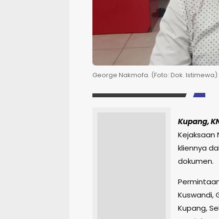
George Nakmofa. (Foto: Dok. Istimewa)
Kupang, K
Kejaksaan 
kliennya d
dokumen.
Permintaan
Kuswandi, 
Kupang, Se