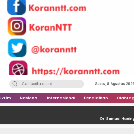
Sabtu, 8 Agustus 202
ukrim
Nasional
Internasional
Pendidikan
Olahra
Dr. Semuel Haning: Putusan PT