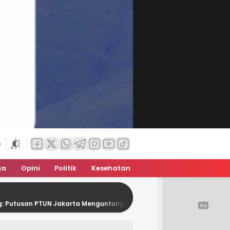
6
ga
Opini
Politik
Kesehatan
UN Jakarta Menguntungkan Pertina
Kontingen Pramuka 