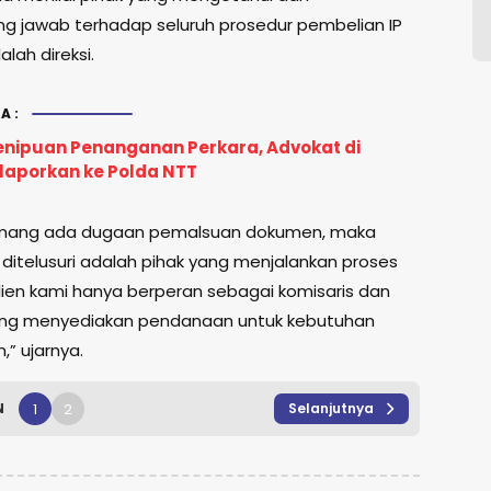
g jawab terhadap seluruh prosedur pembelian IP
lah direksi.
A:
nipuan Penanganan Perkara, Advokat di
laporkan ke Polda NTT
mang ada dugaan pemalsuan dokumen, maka
 ditelusuri adalah pihak yang menjalankan proses
Klien kami hanya berperan sebagai komisaris dan
ang menyediakan pendanaan untuk kebutuhan
” ujarnya.
1
2
N
Selanjutnya