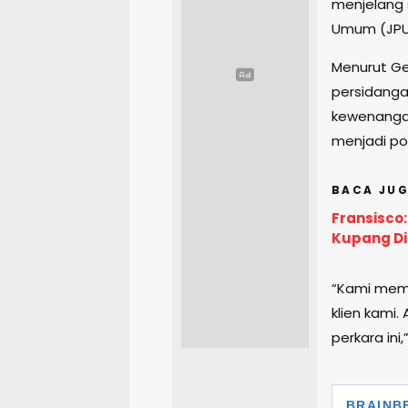
menjelang 
Umum (JPU)
Menurut Ge
persidanga
kewenangan
menjadi po
BACA JUG
Fransisco
Kupang Dip
“Kami mem
klien kami
perkara ini