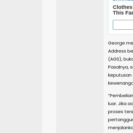
George men
Address ber
(AGS), buk
Pasalnya, 
keputusan 
kewenangan
“Pembelian 
luar. Jika 
proses ter
pertanggun
menjalanka