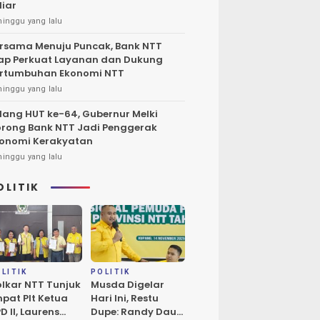
liar
minggu yang lalu
rsama Menuju Puncak, Bank NTT
ap Perkuat Layanan dan Dukung
rtumbuhan Ekonomi NTT
minggu yang lalu
lang HUT ke-64, Gubernur Melki
rong Bank NTT Jadi Penggerak
onomi Kerakyatan
minggu yang lalu
OLITIK
LITIK
POLITIK
lkar NTT Tunjuk
Musda Digelar
pat Plt Ketua
Hari Ini, Restu
D II, Laurens
Dupe: Randy Daud