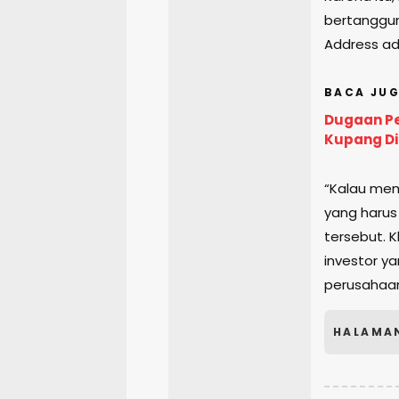
bertanggun
Address ada
BACA JUG
Dugaan Pe
Kupang Di
“Kalau me
yang harus
tersebut. 
investor y
perusahaan,
HALAMA