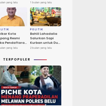
ba Tukan Pimpin
Calon Tunggal
ulan yang lalu
1 bulan yang lalu
ores Timur
Ketua DPD II
Golkar Kota
Kupang
LITIK
POLITIK
lkar Kota
Bahlil Lahadalia
pang Resmi
Salurkan Sapi
ka Pendaftaran
Kurban untuk Dua
lon Ketua DPD
Masjid di Kota
ulan yang lalu
2 bulan yang lalu
riode 2026-2031
Kupang
TERPOPULER