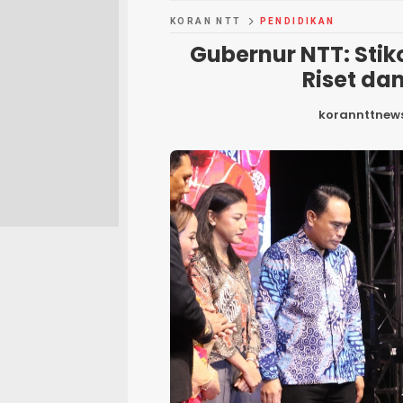
KORAN NTT
PENDIDIKAN
Gubernur NTT: Stik
Riset da
korannttnew