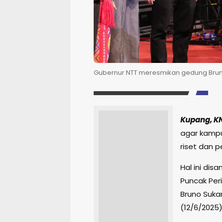
Gubernur NTT meresmikan gedung Bruno 
Kupang, K
agar kampu
riset dan 
Hal ini di
Puncak Per
Bruno Suka
(12/6/2025