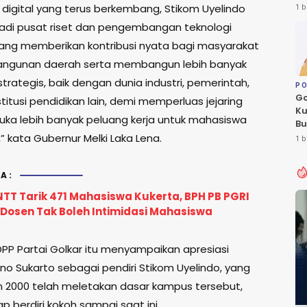
Le
 digital yang terus berkembang, Stikom Uyelindo
1 b
Fl
adi pusat riset dan pengembangan teknologi
yang memberikan kontribusi nyata bagi masyarakat
ngunan daerah serta membangun lebih banyak
trategis, baik dengan dunia industri, pemerintah,
PO
Go
itusi pendidikan lain, demi memperluas jejaring
Ku
a lebih banyak peluang kerja untuk mahasiswa
Bu
Ca
” kata Gubernur Melki Laka Lena.
1 b
Pe
A:
NTT Tarik 471 Mahasiswa Kukerta, BPH PB PGRI
Dosen Tak Boleh Intimidasi Mahasiswa
P Partai Golkar itu menyampaikan apresiasi
no Sukarto sebagai pendiri Stikom Uyelindo, yang
 2000 telah meletakan dasar kampus tersebut,
p berdiri kokoh sampai saat ini.