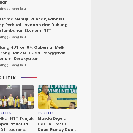
liar
minggu yang lalu
rsama Menuju Puncak, Bank NTT
ap Perkuat Layanan dan Dukung
rtumbuhan Ekonomi NTT
minggu yang lalu
lang HUT ke-64, Gubernur Melki
rong Bank NTT Jadi Penggerak
onomi Kerakyatan
minggu yang lalu
OLITIK
LITIK
POLITIK
lkar NTT Tunjuk
Musda Digelar
pat Plt Ketua
Hari Ini, Restu
D II, Laurens
Dupe: Randy Daud