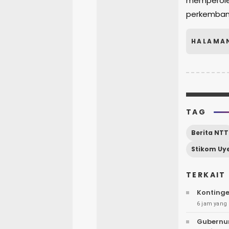
memperole
perkemban
HALAMA
TAG
Berita NTT
TERKAIT
Kontinge
6 jam yang 
Gubernu