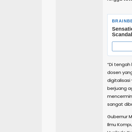
“Di tengah
dosen yang
digitalisas
berjuang a
mencermink
sangat dibu
Gubernur M
Ilmu Kompu