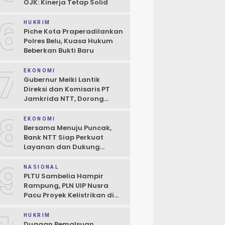
OJK: Kinerja Tetap Solid
6
HUKRIM
Piche Kota Praperadilankan
Polres Belu, Kuasa Hukum
Beberkan Bukti Baru
7
EKONOMI
Gubernur Melki Lantik
Direksi dan Komisaris PT
Jamkrida NTT, Dorong
Perluasan Penjaminan
8
Kredit UMKM
EKONOMI
Bersama Menuju Puncak,
Bank NTT Siap Perkuat
Layanan dan Dukung
Pertumbuhan Ekonomi NTT
9
NASIONAL
PLTU Sambelia Hampir
Rampung, PLN UIP Nusra
Pacu Proyek Kelistrikan di
NTT
HUKRIM
Dugaan Pemalsuan