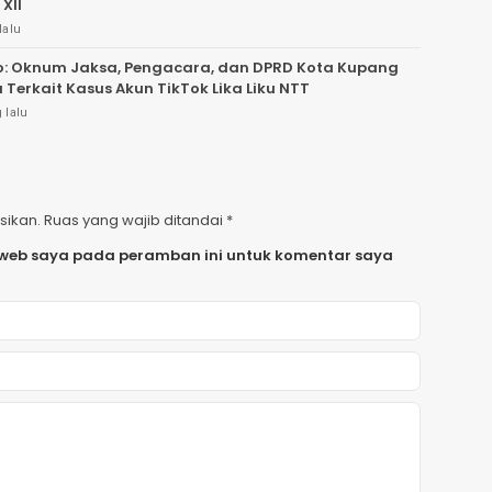
XII
lalu
o: Oknum Jaksa, Pengacara, dan DPRD Kota Kupang
a Terkait Kasus Akun TikTok Lika Liku NTT
 lalu
sikan.
Ruas yang wajib ditandai
*
 web saya pada peramban ini untuk komentar saya