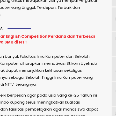
upang untuk mewujudkan visinya menjadi Perguruan
puter yang Unggul, Terdepan, Terbaik dan
.
A:
ar English Competition Perdana dan Terbesar
wa SMK di NTT
n banyak Fakultas Ilmu Komputer dan Sekolah
u Komputer diharapkan memotivasi Stikom Uyelindo
uk dapat menunjukkan kekhasan sekaligus
nya sebagai Sekolah Tinggi Ilmu Komputer yang
 di NTT,” terangnya.
elki berpesan agar pada usia yang ke-25 Tahun ini
lindo Kupang terus meningkatkan kualitas
 dan fasilitas pembelajaran agar mahasiswa dapat