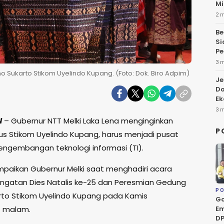
Mi
2 
Be
Si
Pe
3 
Sukarto Stikom Uyelindo Kupang. (Foto: Dok. Biro Adpim)
Je
Do
Ek
3 
N
– Gubernur NTT Melki Laka Lena menginginkan
P
s Stikom Uyelindo Kupang, harus menjadi pusat
pengembangan teknologi informasi (TI).
sampaikan Gubernur Melki saat menghadiri acara
ingatan Dies Natalis ke-25 dan Peresmian Gedung
PO
rto Stikom Uyelindo Kupang pada Kamis
Go
Em
) malam.
DP