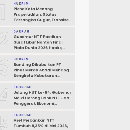
1
HUKRIM
Piche Kota Menang
Praperadilan, Status
Tersangka Gugur, Fransisco
Bessi: Kemenangan Seluruh
2
Pendukung
DAERAH
Gubernur NTT Pastikan
Surat Libur Nonton Final
Piala Dunia 2026 Hoaks,
Pelayanan Publik Tidak
3
Boleh Terhambat
HUKRIM
Banding Dikabulkan PT
Pinus Merah Abadi Menang
Sengketa Kebakaran
Gudang di Kupang
4
EKONOMI
Jelang HUT ke-64, Gubernur
Melki Dorong Bank NTT Jadi
Penggerak Ekonomi
Kerakyatan
5
EKONOMI
Aset Perbankan NTT
Tumbuh 8,35% di Mei 2026,