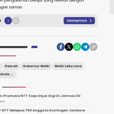
h pengalaman belajar yang relevan dengan
gan zaman.
1
2
N
Selanjutnya
Daerah
Gubernur Melki
Melki Laka Lena
Stikom Uyelindo Kupang
n Pramuka NTT Siap Unjuk Gigi Di Jamnas XII
lalu
r NTT Melepas 756 Anggota Kontingen Jambore