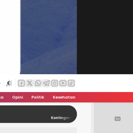
6
ga
Opini
Politik
Kesehatan
Kontingen Pramuka NTT Siap Unjuk Gigi Di Jamnas XII