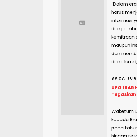
“Dalam era
harus menj
informasi 
dan pemba
kemitraan s
maupun inst
dan membuk
dan alumni,
BACA JUG
UPG 1945 
Tegaskan 
Waketum DP
kepada Bru
pada tahun
hingga teta