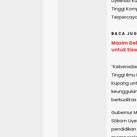
Uyelindo K
Tinggi Kom
Terpercaya
BACA JUG
Maxim Gel
untuk Sis
“Keberadaa
Tinggi Ilm
Kupang unt
keunggulan
berkualitas
Gubernur M
Stikom Uye
pendidikan