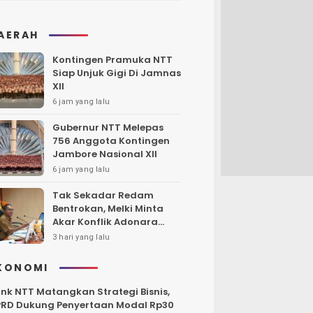
AERAH
Kontingen Pramuka NTT
Siap Unjuk Gigi Di Jamnas
XII
6 jam yang lalu
Gubernur NTT Melepas
756 Anggota Kontingen
Jambore Nasional XII
6 jam yang lalu
Tak Sekadar Redam
Bentrokan, Melki Minta
Akar Konflik Adonara
Harus Diungkap dan
3 hari yang lalu
Diselesaikan
KONOMI
nk NTT Matangkan Strategi Bisnis,
RD Dukung Penyertaan Modal Rp30