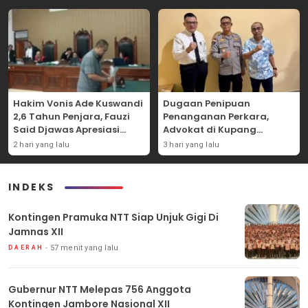
Hakim Vonis Ade Kuswandi
Dugaan Penipuan
2,6 Tahun Penjara, Fauzi
Penanganan Perkara,
Said Djawas Apresiasi
Advokat di Kupang
Putusan
Dilaporkan ke Polda NTT
2 hari yang lalu
3 hari yang lalu
INDEKS
Kontingen Pramuka NTT Siap Unjuk Gigi Di
Jamnas XII
57 menit yang lalu
DAERAH
Gubernur NTT Melepas 756 Anggota
Kontingen Jambore Nasional XII