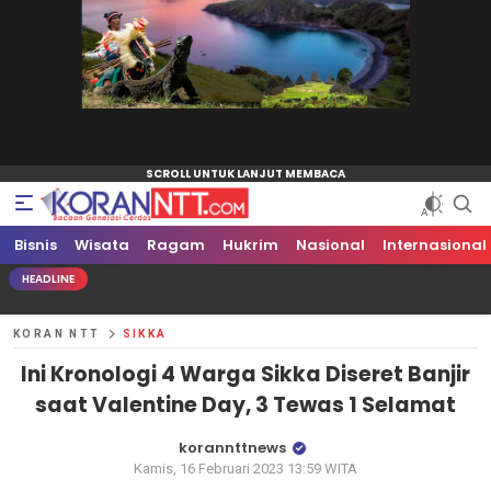
Bisnis
Koran NTT
Bacaan Generasi Cerdas
Wisata
Ragam
Hukrim
Nasional
Internasional
HEADLINE
KORAN NTT
SIKKA
Ini Kronologi 4 Warga Sikka Diseret Banjir
saat Valentine Day, 3 Tewas 1 Selamat
korannttnews
Kamis, 16 Februari 2023 13:59 WITA