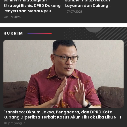
Bank NTT Matangkan
Bank NTT Siap Perkuat
Strategi Bisnis, DPRD Dukung
Layanan dan Dukung
Penyertaan Modal Rp30
Pertumbuhan Ekonomi NTT
17/07/2026
Miliar
23/07/2026
HUKRIM
Fransisco: Oknum Jaksa, Pengacara, dan DPRD Kota
Kupang Diperiksa Terkait Kasus Akun TikTok Lika Liku NTT
10 jam yang lalu