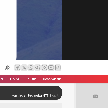
6
ga
Opini
Politik
Kesehatan
Kontingen Pramuka NTT Siap Unjuk Gigi Di Jamnas XII