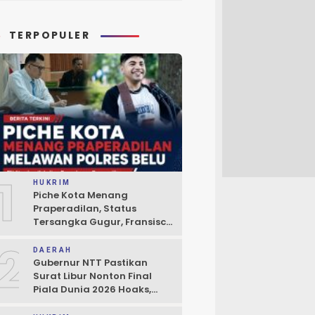
TERPOPULER
1
HUKRIM
Piche Kota Menang
Praperadilan, Status
Tersangka Gugur, Fransisco
Bessi: Kemenangan Seluruh
2
Pendukung
DAERAH
Gubernur NTT Pastikan
Surat Libur Nonton Final
Piala Dunia 2026 Hoaks,
Pelayanan Publik Tidak