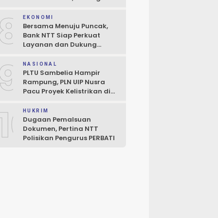
Perluasan Penjaminan
8
Kredit UMKM
EKONOMI
Bersama Menuju Puncak,
Bank NTT Siap Perkuat
Layanan dan Dukung
Pertumbuhan Ekonomi NTT
9
NASIONAL
PLTU Sambelia Hampir
Rampung, PLN UIP Nusra
Pacu Proyek Kelistrikan di
NTT
10
HUKRIM
Dugaan Pemalsuan
Dokumen, Pertina NTT
Polisikan Pengurus PERBATI