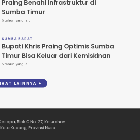
Praing Benahi Infrastruktur di
Sumba Timur
5 tahun yang lalu
SUMBA BARAT
Bupati Khris Praing Optimis Sumba
Timur Bisa Keluar dari Kemiskinan
5 tahun yang lalu
LIHAT LAINNYA +
esapa, Blok C No: 27, Kelurahan
Kota Kupang, Provinsi Nusa