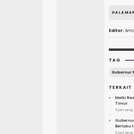
HALAMA
Editor:
Ama
TAG
Gubernur 
TERKAIT
Melki R
Timur
3 jam yang 
Gubernur
Berlaku 
3 jam yang 