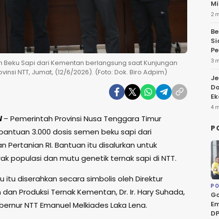
Mi
2 
Be
Si
Pe
3 
 Beku Sapi dari Kementan berlangsung saat Kunjungan
rovinsi NTT, Jumat, (12/6/2026). (Foto: Dok. Biro Adpim)
Je
Do
Ek
4 
N
– Pemerintah Provinsi Nusa Tenggara Timur
P
antuan 3.000 dosis semen beku sapi dari
 Pertanian RI. Bantuan itu disalurkan untuk
k populasi dan mutu genetik ternak sapi di NTT.
itu diserahkan secara simbolis oleh Direktur
PO
dan Produksi Ternak Kementan, Dr. Ir. Hary Suhada,
Go
Em
ernur NTT Emanuel Melkiades Laka Lena.
DP