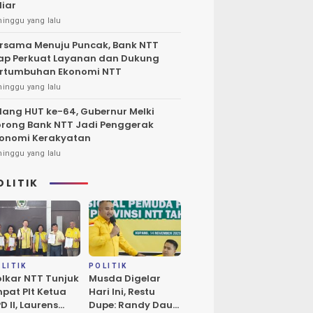
liar
minggu yang lalu
rsama Menuju Puncak, Bank NTT
ap Perkuat Layanan dan Dukung
rtumbuhan Ekonomi NTT
minggu yang lalu
lang HUT ke-64, Gubernur Melki
rong Bank NTT Jadi Penggerak
onomi Kerakyatan
minggu yang lalu
OLITIK
LITIK
POLITIK
lkar NTT Tunjuk
Musda Digelar
pat Plt Ketua
Hari Ini, Restu
D II, Laurens
Dupe: Randy Daud