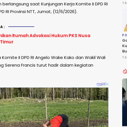
Le
 berlangsung saat Kunjungan Kerja Komite II DPD RI
1 b
Fl
PD RI Provinsi NTT, Jumat, (12/6/2026).
A:
mikan Rumah Advokasi Hukum PKS Nusa
PO
Go
 Timur
Ku
Bu
Ca
 Komite II DPD RI Angelo Wake Kako dan Wakil Wali
1 b
Pe
g Serena Francis turut hadir dalam kegiatan