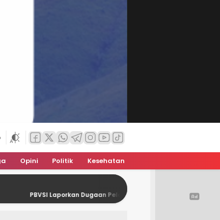
6
ga
Opini
Politik
Kesehatan
Laporkan Dugaan Pelanggaran Hukum dalam Polemik Muskot Kota K