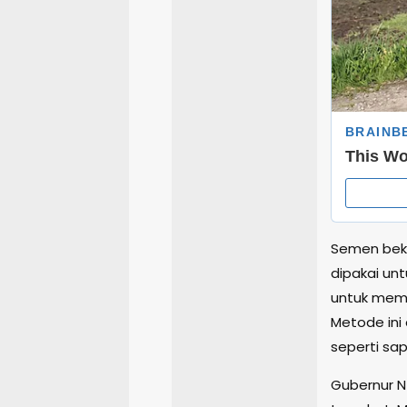
Semen beku
dipakai unt
untuk memp
Metode ini
seperti sa
Gubernur N