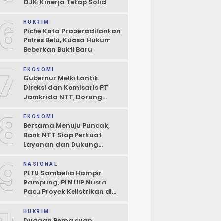
OJK: Kinerja Tetap Solid
6
HUKRIM
Piche Kota Praperadilankan
Polres Belu, Kuasa Hukum
Beberkan Bukti Baru
7
EKONOMI
Gubernur Melki Lantik
Direksi dan Komisaris PT
Jamkrida NTT, Dorong
Perluasan Penjaminan
8
Kredit UMKM
EKONOMI
Bersama Menuju Puncak,
Bank NTT Siap Perkuat
Layanan dan Dukung
Pertumbuhan Ekonomi NTT
9
NASIONAL
PLTU Sambelia Hampir
Rampung, PLN UIP Nusra
Pacu Proyek Kelistrikan di
NTT
HUKRIM
Dugaan Pemalsuan