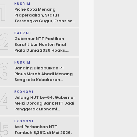
1
HUKRIM
Piche Kota Menang
Praperadilan, Status
Tersangka Gugur, Fransisco
Bessi: Kemenangan Seluruh
2
Pendukung
DAERAH
Gubernur NTT Pastikan
Surat Libur Nonton Final
Piala Dunia 2026 Hoaks,
Pelayanan Publik Tidak
3
Boleh Terhambat
HUKRIM
Banding Dikabulkan PT
Pinus Merah Abadi Menang
Sengketa Kebakaran
Gudang di Kupang
4
EKONOMI
Jelang HUT ke-64, Gubernur
Melki Dorong Bank NTT Jadi
Penggerak Ekonomi
Kerakyatan
5
EKONOMI
Aset Perbankan NTT
Tumbuh 8,35% di Mei 2026,