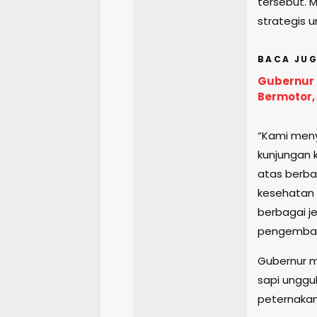
tersebut. M
strategis u
BACA JUG
Gubernur 
Bermotor,
“Kami meny
kunjungan k
atas berba
kesehatan 
berbagai j
pengembang
Gubernur m
sapi unggul
peternakan