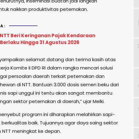
enurutnya, inseminasi buatan jadi langkah
ntuk naikkan produktivitas peternakan.
A:
NTT Beri Keringanan Pajak Kendaraan
 Berlaku Hingga 31 Agustus 2026
ampaikan selamat datang dan terima kasih atas
erja Komite II DPD RI dalam rangka mencari solusi
gai persoalan daerah terkait peternakan dan
hewan di NTT. Bantuan 3.000 dosis semen beku dari
enis sapi unggul ini tentu akan sangat membantu
an sektor peternakan di daerah,” ujar Melki.
enyebut program ini diharapkan melahirkan sapi-
 berkualitas baik. Tujuannya agar daya saing sektor
 NTT meningkat ke depan.