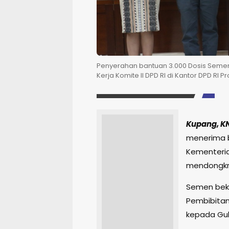
Penyerahan bantuan 3.000 Dosis Semen
Kerja Komite II DPD RI di Kantor DPD RI P
Kupang, K
menerima b
Kementerian
mendongkra
Semen beku 
Pembibitan 
kepada Gub