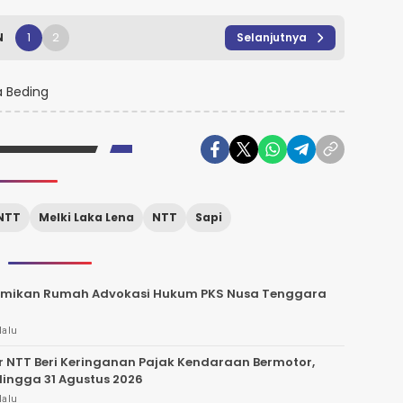
1
2
N
Selanjutnya
 Beding
NTT
Melki Laka Lena
NTT
Sapi
esmikan Rumah Advokasi Hukum PKS Nusa Tenggara
lalu
 NTT Beri Keringanan Pajak Kendaraan Bermotor,
Hingga 31 Agustus 2026
lalu