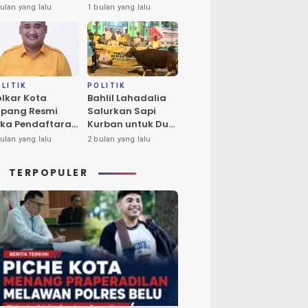
ba Tukan Pimpin
Calon Tunggal
ulan yang lalu
1 bulan yang lalu
ores Timur
Ketua DPD II
Golkar Kota
Kupang
LITIK
POLITIK
lkar Kota
Bahlil Lahadalia
pang Resmi
Salurkan Sapi
ka Pendaftaran
Kurban untuk Dua
lon Ketua DPD
Masjid di Kota
ulan yang lalu
2 bulan yang lalu
riode 2026-2031
Kupang
TERPOPULER