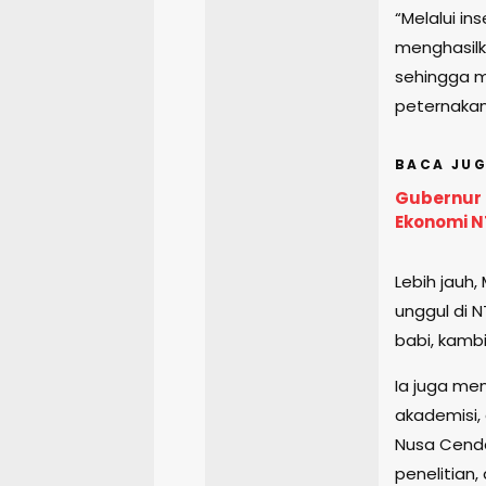
“Melalui in
menghasilk
sehingga 
peternakan
BACA JUG
Gubernur 
Ekonomi N
Lebih jauh
unggul di N
babi, kamb
Ia juga me
akademisi, 
Nusa Cenda
penelitian