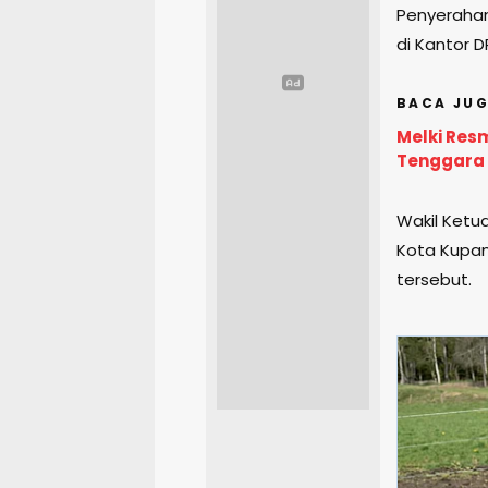
Penyerahan
di Kantor D
BACA JUG
Melki Res
Tenggara
Wakil Ketua
Kota Kupan
tersebut.