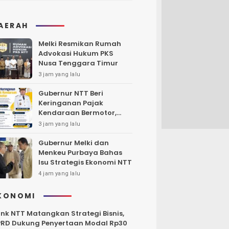
AERAH
Melki Resmikan Rumah
Advokasi Hukum PKS
Nusa Tenggara Timur
3 jam yang lalu
Gubernur NTT Beri
Keringanan Pajak
Kendaraan Bermotor,
Berlaku Hingga 31
3 jam yang lalu
Agustus 2026
Gubernur Melki dan
Menkeu Purbaya Bahas
Isu Strategis Ekonomi NTT
4 jam yang lalu
KONOMI
nk NTT Matangkan Strategi Bisnis,
RD Dukung Penyertaan Modal Rp30