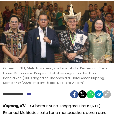
Gubernur NTT, Melki Laka Lena, saat membuka Pertemuan Sela
Forum Komunikasi Pimpinan Fakultas Keguruan dan Ilmu
Pendidikan (FKIP) Negeri se-Indonesia di Hotel Aston Kupang,
Kamis (4/6/2026) malam. (Foto: Dok. Biro Adpim)
Kupang, KN
– Gubernur Nusa Tenggara Timur (NTT)
Emanuel Melkiades Laka Lena menegaskan, peran guru