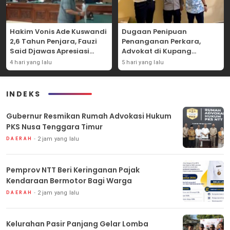
Hakim Vonis Ade Kuswandi
Dugaan Penipuan
2,6 Tahun Penjara, Fauzi
Penanganan Perkara,
Said Djawas Apresiasi
Advokat di Kupang
Putusan
Dilaporkan ke Polda NTT
4 hari yang lalu
5 hari yang lalu
INDEKS
Gubernur Resmikan Rumah Advokasi Hukum
PKS Nusa Tenggara Timur
2 jam yang lalu
DAERAH
Pemprov NTT Beri Keringanan Pajak
Kendaraan Bermotor Bagi Warga
2 jam yang lalu
DAERAH
Kelurahan Pasir Panjang Gelar Lomba