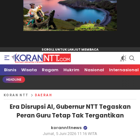
Bisnis
Koran NTT
Bacaan Generasi Cerdas
Wisata
Ragam
Hukrim
Nasional
Internasional
HEADLINE
KORAN NTT
DAERAH
Era Disrupsi AI, Gubernur NTT Tegaskan
Peran Guru Tetap Tak Tergantikan
korannttnews
Jumat, 5 Juni 2026 11:16 WITA