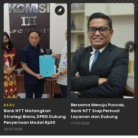
Bersama Menuju Puncak,
BARU
Bank NTT Matangkan
Bank NTT Siap Perkuat
Strategi Bisnis, DPRD Dukung
Layanan dan Dukung
Penyertaan Modal Rp30
Pertumbuhan Ekonomi NTT
17/07/2026
Miliar
23/07/2026