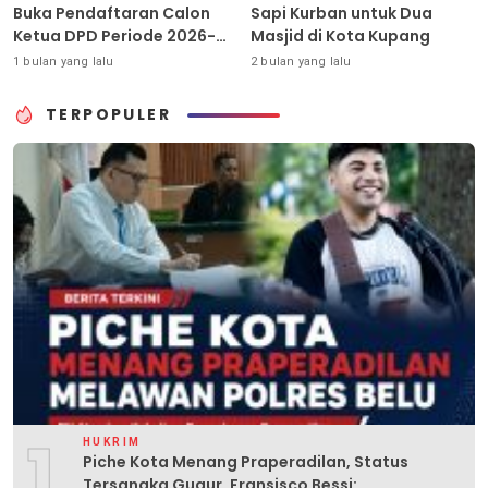
Buka Pendaftaran Calon
Sapi Kurban untuk Dua
Ketua DPD Periode 2026-
Masjid di Kota Kupang
2031
1 bulan yang lalu
2 bulan yang lalu
TERPOPULER
1
HUKRIM
Piche Kota Menang Praperadilan, Status
Tersangka Gugur, Fransisco Bessi: