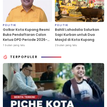
POLITIK
POLITIK
Golkar Kota Kupang Resmi
Bahlil Lahadalia Salurkan
Buka Pendaftaran Calon
Sapi Kurban untuk Dua
Ketua DPD Periode 2026-
Masjid di Kota Kupang
2031
1 bulan yang lalu
2 bulan yang lalu
TERPOPULER