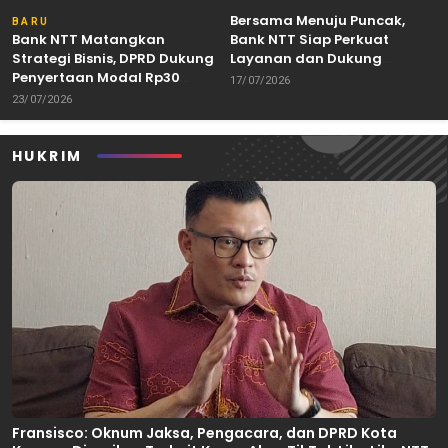
Bersama Menuju Puncak,
BARU
Bank NTT Matangkan
Bank NTT Siap Perkuat
Strategi Bisnis, DPRD Dukung
Layanan dan Dukung
Penyertaan Modal Rp30
Pertumbuhan Ekonomi NTT
17/07/2026
Miliar
23/07/2026
HUKRIM
Fransisco: Oknum Jaksa, Pengacara, dan DPRD Kota