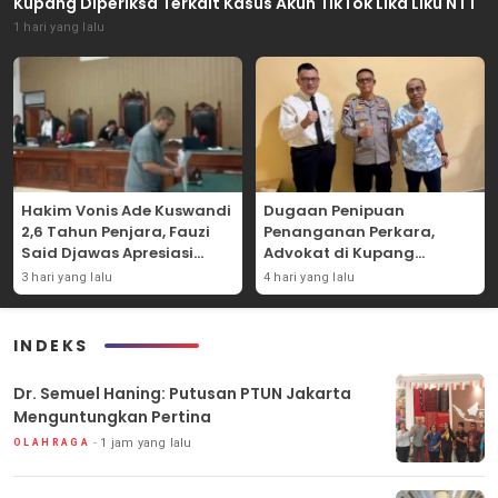
Kupang Diperiksa Terkait Kasus Akun TikTok Lika Liku NTT
1 hari yang lalu
Hakim Vonis Ade Kuswandi
Dugaan Penipuan
2,6 Tahun Penjara, Fauzi
Penanganan Perkara,
Said Djawas Apresiasi
Advokat di Kupang
Putusan
Dilaporkan ke Polda NTT
3 hari yang lalu
4 hari yang lalu
INDEKS
Dr. Semuel Haning: Putusan PTUN Jakarta
Menguntungkan Pertina
1 jam yang lalu
OLAHRAGA