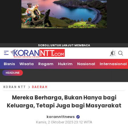
Bisnis
Koran NTT
Bacaan Generasi Cerdas
Wisata
Ragam
Hukrim
Nasional
Internasional
HEADLINE
KORAN NTT
DAERAH
Mereka Berharga, Bukan Hanya bagi
Keluarga, Tetapi Juga bagi Masyarakat
korannttnews
Kamis, 2 Oktober 2025 23:12 WITA