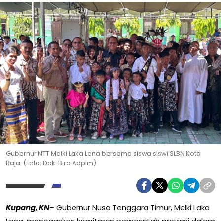
Gubernur NTT Melki Laka Lena bersama siswa siswi SLBN Kota
Raja. (Foto: Dok. Biro Adpim)
Kupang, KN
– Gubernur Nusa Tenggara Timur, Melki Laka
Lena, menegaskan komitmen pemerintah provinsi dalam