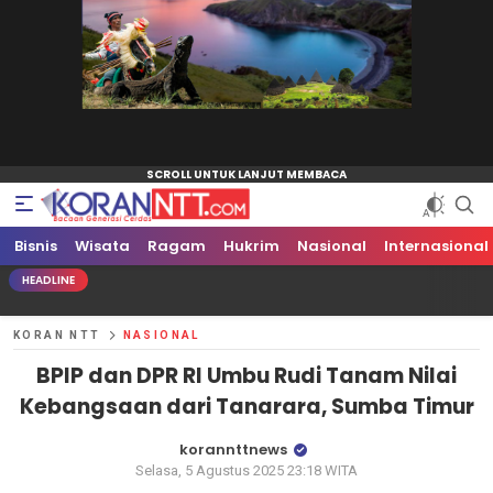
Bisnis
Koran NTT
Bacaan Generasi Cerdas
Wisata
Ragam
Hukrim
Nasional
Internasional
HEADLINE
KORAN NTT
NASIONAL
BPIP dan DPR RI Umbu Rudi Tanam Nilai
Kebangsaan dari Tanarara, Sumba Timur
korannttnews
Selasa, 5 Agustus 2025 23:18 WITA