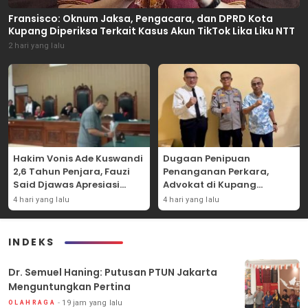
Fransisco: Oknum Jaksa, Pengacara, dan DPRD Kota
Kupang Diperiksa Terkait Kasus Akun TikTok Lika Liku NTT
2 hari yang lalu
Hakim Vonis Ade Kuswandi
Dugaan Penipuan
2,6 Tahun Penjara, Fauzi
Penanganan Perkara,
Said Djawas Apresiasi
Advokat di Kupang
Putusan
Dilaporkan ke Polda NTT
4 hari yang lalu
4 hari yang lalu
INDEKS
Dr. Semuel Haning: Putusan PTUN Jakarta
Menguntungkan Pertina
19 jam yang lalu
OLAHRAGA