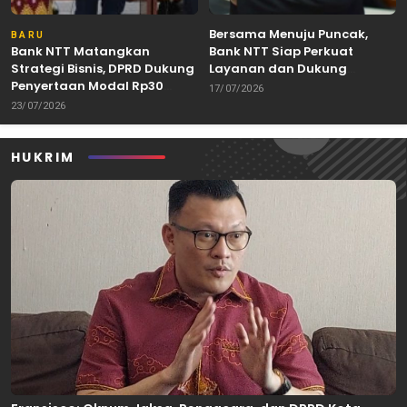
Bersama Menuju Puncak,
BARU
Bank NTT Matangkan
Bank NTT Siap Perkuat
Strategi Bisnis, DPRD Dukung
Layanan dan Dukung
Penyertaan Modal Rp30
Pertumbuhan Ekonomi NTT
17/07/2026
Miliar
23/07/2026
HUKRIM