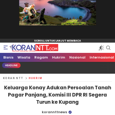
Bisnis
Koran NTT
Bacaan Generasi Cerdas
Wisata
Ragam
Hukrim
Nasional
Internasional
HEADLINE
KORAN NTT
HUKRIM
Keluarga Konay Adukan Persoalan Tanah
Pagar Panjang, Komisi III DPR RI Segera
Turun ke Kupang
korannttnews