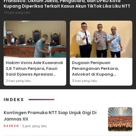
Fransisco: Oknum Jaksa, Pengacara, dan DPRD Kota
Kupang Diperiksa Terkait Kasus Akun TikTok Lika Liku NTT
14 jam yang lalu
Hakim Vonis Ade Kuswandi
Dugaan Penipuan
2,6 Tahun Penjara, Fauzi
Penanganan Perkara,
Said Djawas Apresiasi
Advokat di Kupang
Putusan
Dilaporkan ke Polda NTT
3 hari yang lalu
3 hari yang lalu
INDEKS
Kontingen Pramuka NTT Siap Unjuk Gigi Di
Jamnas XII
5 jam yang lalu
DAERAH