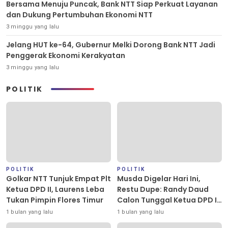
Bersama Menuju Puncak, Bank NTT Siap Perkuat Layanan
dan Dukung Pertumbuhan Ekonomi NTT
3 minggu yang lalu
Jelang HUT ke-64, Gubernur Melki Dorong Bank NTT Jadi
Penggerak Ekonomi Kerakyatan
3 minggu yang lalu
POLITIK
POLITIK
POLITIK
Golkar NTT Tunjuk Empat Plt
Musda Digelar Hari Ini,
Ketua DPD II, Laurens Leba
Restu Dupe: Randy Daud
Tukan Pimpin Flores Timur
Calon Tunggal Ketua DPD II
Golkar Kota Kupang
1 bulan yang lalu
1 bulan yang lalu