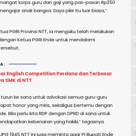
angat korps guru dan gaji yang pas-pasan Rp250
mengajar anak bangsa. Saya pikir itu luar biasa,”
tua PGRI Provinsi NTT, ia mengaku telah melakukan
 dengan Ketua PGRI Ende untuk mendalami
tersebut.
A:
ar English Competition Perdana dan Terbesar
wa SMK di NTT
 turun ke sana untuk advokasi semua guru-guru
pat honor yang miris, sekaligus bertemu dengan
nde. Bila perlu kita RDP dengan DPRD di sana untuk
mendapatkan kebenaran yang hakiki,” tegasnya.
UPG 1945 NTT ini juga meminta agar Pj Bupati Ende