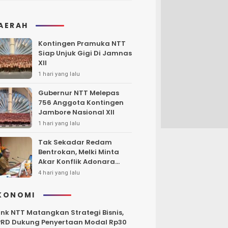
AERAH
Kontingen Pramuka NTT
Siap Unjuk Gigi Di Jamnas
XII
1 hari yang lalu
Gubernur NTT Melepas
756 Anggota Kontingen
Jambore Nasional XII
1 hari yang lalu
Tak Sekadar Redam
Bentrokan, Melki Minta
Akar Konflik Adonara
Harus Diungkap dan
4 hari yang lalu
Diselesaikan
KONOMI
nk NTT Matangkan Strategi Bisnis,
RD Dukung Penyertaan Modal Rp30