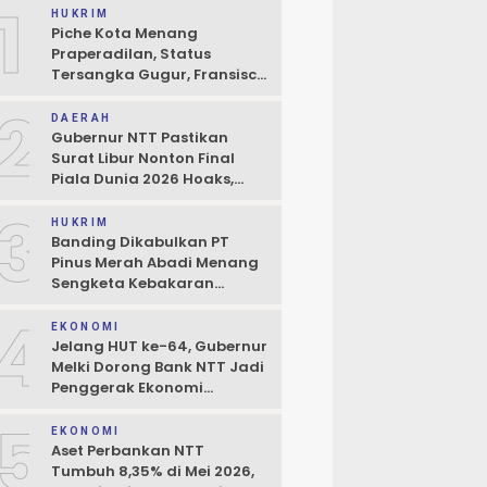
1
HUKRIM
Piche Kota Menang
Praperadilan, Status
Tersangka Gugur, Fransisco
Bessi: Kemenangan Seluruh
2
Pendukung
DAERAH
Gubernur NTT Pastikan
Surat Libur Nonton Final
Piala Dunia 2026 Hoaks,
Pelayanan Publik Tidak
3
Boleh Terhambat
HUKRIM
Banding Dikabulkan PT
Pinus Merah Abadi Menang
Sengketa Kebakaran
Gudang di Kupang
4
EKONOMI
Jelang HUT ke-64, Gubernur
Melki Dorong Bank NTT Jadi
Penggerak Ekonomi
Kerakyatan
5
EKONOMI
Aset Perbankan NTT
Tumbuh 8,35% di Mei 2026,