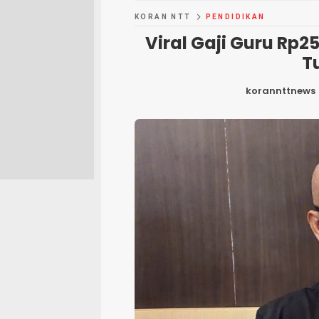
KORAN NTT
PENDIDIKAN
Viral Gaji Guru Rp2
T
korannttnews