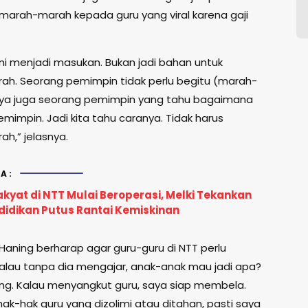
u marah-marah kepada guru yang viral karena gaji
 ini menjadi masukan. Bukan jadi bahan untuk
h. Seorang pemimpin tidak perlu begitu (marah-
ya juga seorang pemimpin yang tahu bagaimana
mimpin. Jadi kita tahu caranya. Tidak harus
h,” jelasnya.
A:
kyat di NTT Mulai Beroperasi, Melki Tekankan
didikan Putus Rantai Kemiskinan
 Haning berharap agar guru-guru di NTT perlu
“Kalau tanpa dia mengajar, anak-anak mau jadi apa?
ng. Kalau menyangkut guru, saya siap membela.
ak-hak guru yang dizolimi atau ditahan, pasti saya