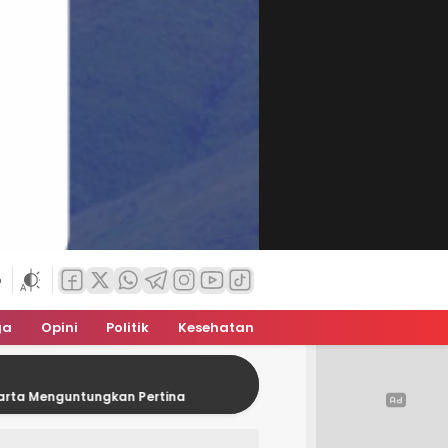
6
ga
Opini
Politik
Kesehatan
gkan Pertina
Kontingen Pramuka NTT Siap Unjuk Gigi D