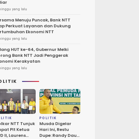
liar
minggu yang lalu
rsama Menuju Puncak, Bank NTT
ap Perkuat Layanan dan Dukung
rtumbuhan Ekonomi NTT
minggu yang lalu
lang HUT ke-64, Gubernur Melki
rong Bank NTT Jadi Penggerak
onomi Kerakyatan
minggu yang lalu
OLITIK
LITIK
POLITIK
lkar NTT Tunjuk
Musda Digelar
pat Plt Ketua
Hari Ini, Restu
D II, Laurens
Dupe: Randy Daud