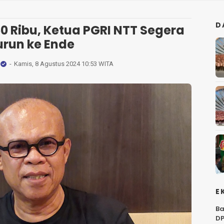
D
50 Ribu, Ketua PGRI NTT Segera
urun ke Ende
Kamis, 8 Agustus 2024 10:53 WITA
E
Ba
DP