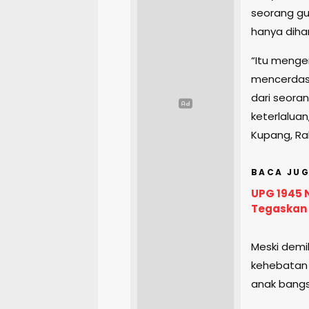
seorang g
hanya dihar
“Itu menge
mencerdask
dari seoran
keterlalua
Kupang, Ra
BACA JUG
UPG 1945 
Tegaskan 
Meski demi
kehebatan 
anak bangs