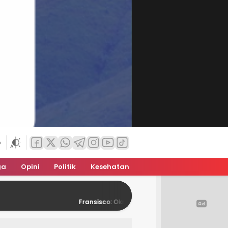
6
ga
Opini
Politik
Kesehatan
Fransisco: Oknum Jaksa, Pengacara, dan DPRD Kota Kupang Di