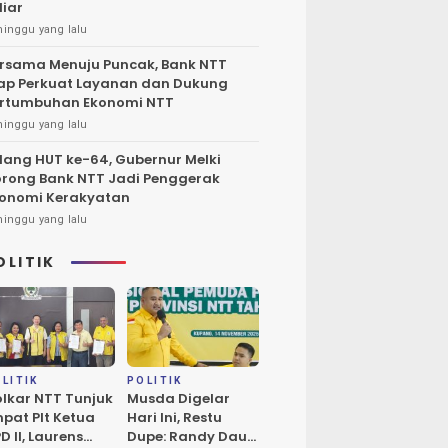
liar
minggu yang lalu
rsama Menuju Puncak, Bank NTT
ap Perkuat Layanan dan Dukung
rtumbuhan Ekonomi NTT
minggu yang lalu
lang HUT ke-64, Gubernur Melki
rong Bank NTT Jadi Penggerak
onomi Kerakyatan
minggu yang lalu
OLITIK
LITIK
POLITIK
lkar NTT Tunjuk
Musda Digelar
pat Plt Ketua
Hari Ini, Restu
D II, Laurens
Dupe: Randy Daud