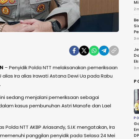
Mi
2 
Be
Si
Pe
3 
Je
Do
Ek
KN
– Penyidik Polda NTT melaksanakan pemeriksaan
3 
 alias Ira alias Irawati Astana Dewi Ua pada Rabu
P
.
t ini sedang menjalani pemeriksaan sebagai
dalam kasus pembunuhan Astri Manafe dan Lael
PO
Go
s Polda NTT AKBP Ariasandy, S.I.K mengatakan, Ira
Em
memenuhi panggilan penyidik pada Selasa 24 Mei
DP