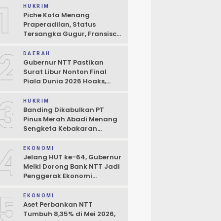
1
HUKRIM
Piche Kota Menang
Praperadilan, Status
Tersangka Gugur, Fransisco
Bessi: Kemenangan Seluruh
2
Pendukung
DAERAH
Gubernur NTT Pastikan
Surat Libur Nonton Final
Piala Dunia 2026 Hoaks,
Pelayanan Publik Tidak
3
Boleh Terhambat
HUKRIM
Banding Dikabulkan PT
Pinus Merah Abadi Menang
Sengketa Kebakaran
Gudang di Kupang
4
EKONOMI
Jelang HUT ke-64, Gubernur
Melki Dorong Bank NTT Jadi
Penggerak Ekonomi
Kerakyatan
5
EKONOMI
Aset Perbankan NTT
Tumbuh 8,35% di Mei 2026,