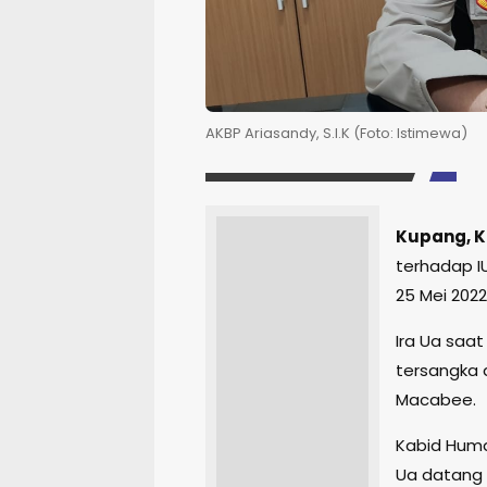
AKBP Ariasandy, S.I.K (Foto: Istimewa)
Kupang, 
terhadap IU
25 Mei 2022
Ira Ua saa
tersangka 
Macabee.
Kabid Huma
Ua datang 