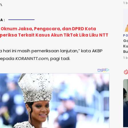
Le
1 b
m.
Fl
A:
: Oknum Jaksa, Pengacara, dan DPRD Kota
eriksa Terkait Kasus Akun TikTok Lika Liku NTT
PO
Go
Ku
 hari ini masih pemeriksaan lanjutan,” kata AKBP
Bu
Ca
 kepada
KORANNTT.com
, pagi tadi.
1 b
Pe