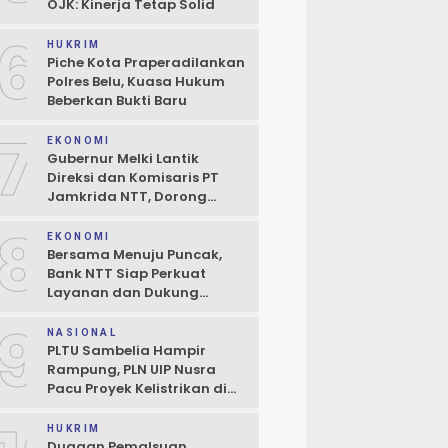
OJK: Kinerja Tetap Solid
6
HUKRIM
Piche Kota Praperadilankan
Polres Belu, Kuasa Hukum
Beberkan Bukti Baru
7
EKONOMI
Gubernur Melki Lantik
Direksi dan Komisaris PT
Jamkrida NTT, Dorong
Perluasan Penjaminan
8
Kredit UMKM
EKONOMI
Bersama Menuju Puncak,
Bank NTT Siap Perkuat
Layanan dan Dukung
Pertumbuhan Ekonomi NTT
9
NASIONAL
PLTU Sambelia Hampir
Rampung, PLN UIP Nusra
Pacu Proyek Kelistrikan di
NTT
HUKRIM
Dugaan Pemalsuan