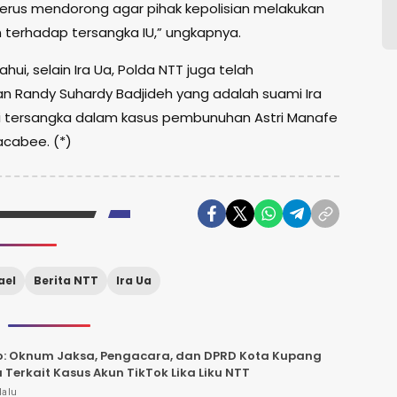
terus mendorong agar pihak kepolisian melakukan
terhadap tersangka IU,” ungkapnya.
ahui, selain Ira Ua, Polda NTT juga telah
 Randy Suhardy Badjideh yang adalah suami Ira
 tersangka dalam kasus pembunuhan Astri Manafe
acabee. (*)
ael
Berita NTT
Ira Ua
o: Oknum Jaksa, Pengacara, dan DPRD Kota Kupang
a Terkait Kasus Akun TikTok Lika Liku NTT
lalu