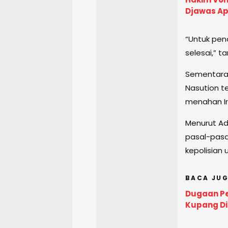
Djawas Ap
“Untuk pena
selesai,” t
Sementara 
Nasution t
menahan Ir
Menurut Adh
pasal-pasa
kepolisian
BACA JUG
Dugaan Pe
Kupang Di