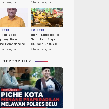
ba Tukan Pimpin
Calon Tunggal
ulan yang lalu
1 bulan yang lalu
ores Timur
Ketua DPD II
Golkar Kota
Kupang
LITIK
POLITIK
lkar Kota
Bahlil Lahadalia
pang Resmi
Salurkan Sapi
ka Pendaftaran
Kurban untuk Dua
lon Ketua DPD
Masjid di Kota
ulan yang lalu
2 bulan yang lalu
riode 2026-2031
Kupang
TERPOPULER