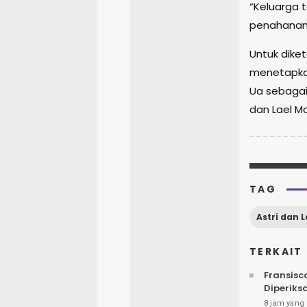
“Keluarga 
penahanan 
Untuk diket
menetapkan
Ua sebagai
dan Lael M
TAG
Astri dan L
TERKAIT
Fransisc
Diperiks
8 jam yang 