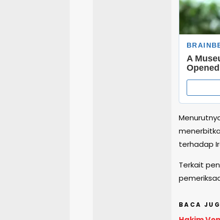
Menurutnya
menerbitka
terhadap Ir
Terkait pe
pemeriksaa
BACA JUG
Hakim Voni