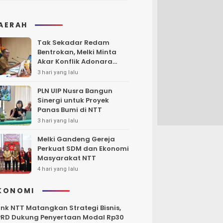
AERAH
Tak Sekadar Redam
Bentrokan, Melki Minta
Akar Konflik Adonara
Harus Diungkap dan
3 hari yang lalu
Diselesaikan
PLN UIP Nusra Bangun
Sinergi untuk Proyek
Panas Bumi di NTT
3 hari yang lalu
Melki Gandeng Gereja
Perkuat SDM dan Ekonomi
Masyarakat NTT
4 hari yang lalu
KONOMI
nk NTT Matangkan Strategi Bisnis,
RD Dukung Penyertaan Modal Rp30