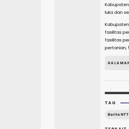
Kabupaten A
luka dan s
Kabupaten K
fasilitas pe
fasilitas p
pertanian, 
HALAMA
TAG
Berita NTT