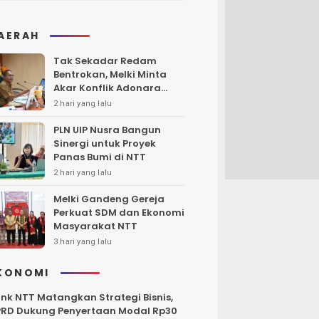
AERAH
Tak Sekadar Redam
Bentrokan, Melki Minta
Akar Konflik Adonara
Harus Diungkap dan
2 hari yang lalu
Diselesaikan
PLN UIP Nusra Bangun
Sinergi untuk Proyek
Panas Bumi di NTT
2 hari yang lalu
Melki Gandeng Gereja
Perkuat SDM dan Ekonomi
Masyarakat NTT
3 hari yang lalu
KONOMI
nk NTT Matangkan Strategi Bisnis,
RD Dukung Penyertaan Modal Rp30