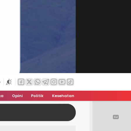
6
ga
Opini
Politik
Kesehatan
Hakim Vonis Ade Kuswandi 2,6 Tahun Penj