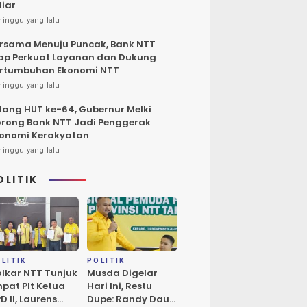
liar
minggu yang lalu
rsama Menuju Puncak, Bank NTT
ap Perkuat Layanan dan Dukung
rtumbuhan Ekonomi NTT
minggu yang lalu
lang HUT ke-64, Gubernur Melki
rong Bank NTT Jadi Penggerak
onomi Kerakyatan
minggu yang lalu
OLITIK
LITIK
POLITIK
lkar NTT Tunjuk
Musda Digelar
pat Plt Ketua
Hari Ini, Restu
D II, Laurens
Dupe: Randy Daud