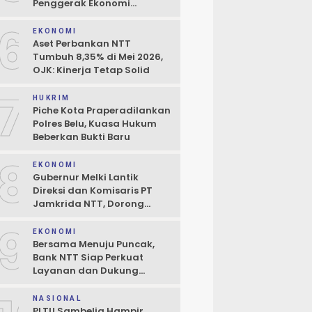
Penggerak Ekonomi
Kerakyatan
6
EKONOMI
Aset Perbankan NTT
Tumbuh 8,35% di Mei 2026,
OJK: Kinerja Tetap Solid
7
HUKRIM
Piche Kota Praperadilankan
Polres Belu, Kuasa Hukum
Beberkan Bukti Baru
8
EKONOMI
Gubernur Melki Lantik
Direksi dan Komisaris PT
Jamkrida NTT, Dorong
Perluasan Penjaminan
9
Kredit UMKM
EKONOMI
Bersama Menuju Puncak,
Bank NTT Siap Perkuat
Layanan dan Dukung
Pertumbuhan Ekonomi NTT
NASIONAL
PLTU Sambelia Hampir