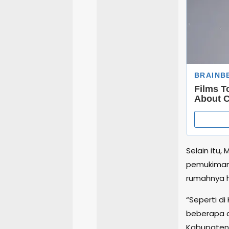
Selain itu
pemukiman 
rumahnya ha
“Seperti d
beberapa d
Kabupaten 