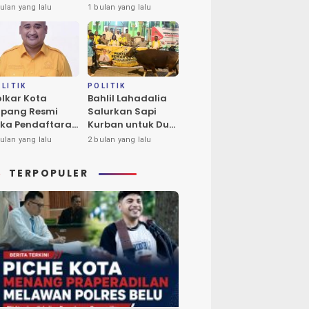
ba Tukan Pimpin
Calon Tunggal
ulan yang lalu
1 bulan yang lalu
ores Timur
Ketua DPD II
Golkar Kota
Kupang
LITIK
POLITIK
lkar Kota
Bahlil Lahadalia
pang Resmi
Salurkan Sapi
ka Pendaftaran
Kurban untuk Dua
lon Ketua DPD
Masjid di Kota
ulan yang lalu
2 bulan yang lalu
riode 2026-2031
Kupang
TERPOPULER