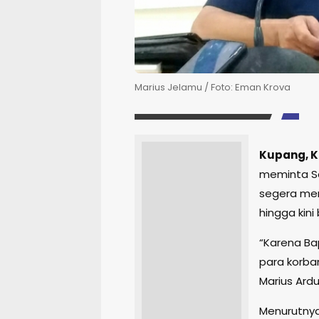
Marius Jelamu / Foto: Eman Krova
Kupang, 
meminta Sa
segera me
hingga kin
“Karena Ba
para korba
Marius Ardu
Menurutnya