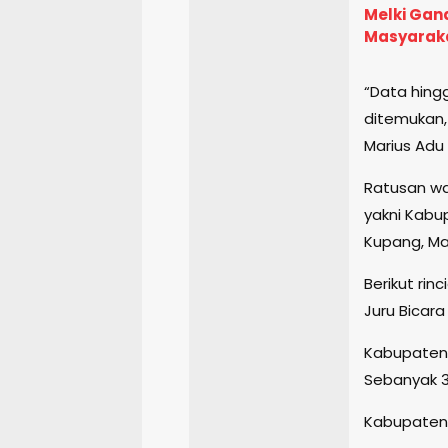
Melki Gan
Masyarak
“Data hing
ditemukan, 
Marius Adu
Ratusan wa
yakni Kabu
Kupang, Mal
Berikut ri
Juru Bicar
Kabupaten F
Sebanyak 3 
Kabupaten 