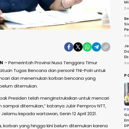
Mi
2 
Be
Si
Pe
3 
Je
Do
Ek
KN
– Pemerintah Provinsi Nusa Tenggara Timur
3 
tuan Tugas Bencana dan personil TNI-Polri untuk
P
ncari dan menemukan korban bencana yang
i belum ditemukan.
pak Presiden telah menginstruksikan untuk mencari
n sampai ditemukan,” katanya Jubir Pemprov NTT,
PO
 Jelamu kepada wartawan, Senin 12 April 2021.
Go
Em
, korban yang hingga kini belum ditemukan karena
DP