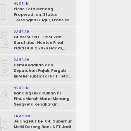
1
HUKRIM
Piche Kota Menang
Praperadilan, Status
Tersangka Gugur, Fransisco
Bessi: Kemenangan Seluruh
2
Pendukung
DAERAH
Gubernur NTT Pastikan
Surat Libur Nonton Final
Piala Dunia 2026 Hoaks,
Pelayanan Publik Tidak
3
Boleh Terhambat
DAERAH
Demi Keadilan dan
Kepatuhan Pajak, Pergub
BBM Bersubsidi di NTT Tetap
Berlaku
4
HUKRIM
Banding Dikabulkan PT
Pinus Merah Abadi Menang
Sengketa Kebakaran
Gudang di Kupang
5
EKONOMI
Jelang HUT ke-64, Gubernur
Melki Dorong Bank NTT Jadi