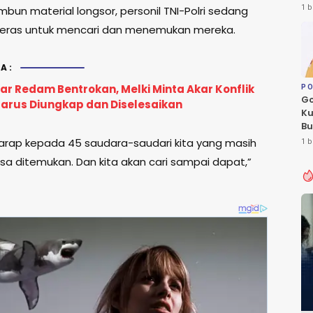
Le
1 b
imbun material longsor, personil TNI-Polri sedang
Fl
keras untuk mencari dan menemukan mereka.
A:
ar Redam Bentrokan, Melki Minta Akar Konflik
PO
Go
arus Diungkap dan Diselesaikan
Ku
Bu
Ca
 harap kepada 45 saudara-saudari kita yang masih
1 b
Pe
bisa ditemukan. Dan kita akan cari sampai dapat,”