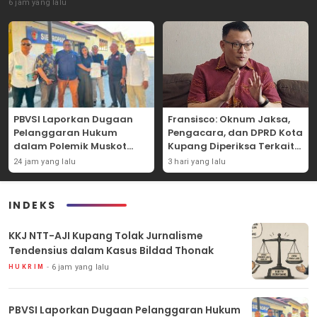
6 jam yang lalu
PBVSI Laporkan Dugaan
Fransisco: Oknum Jaksa,
Pelanggaran Hukum
Pengacara, dan DPRD Kota
dalam Polemik Muskot
Kupang Diperiksa Terkait
Kota Kupang
Kasus Akun TikTok Lika Liku
24 jam yang lalu
3 hari yang lalu
NTT
INDEKS
KKJ NTT-AJI Kupang Tolak Jurnalisme
Tendensius dalam Kasus Bildad Thonak
6 jam yang lalu
HUKRIM
PBVSI Laporkan Dugaan Pelanggaran Hukum