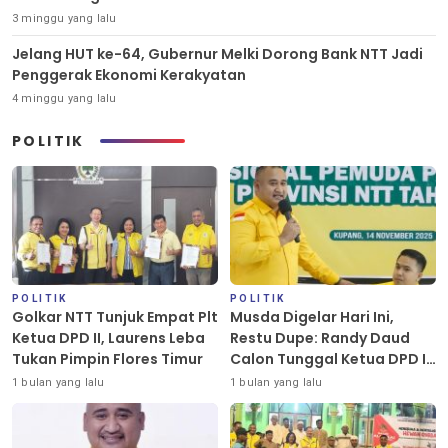
3 minggu yang lalu
Jelang HUT ke-64, Gubernur Melki Dorong Bank NTT Jadi
Penggerak Ekonomi Kerakyatan
4 minggu yang lalu
POLITIK
POLITIK
POLITIK
Golkar NTT Tunjuk Empat Plt
Musda Digelar Hari Ini,
Ketua DPD II, Laurens Leba
Restu Dupe: Randy Daud
Tukan Pimpin Flores Timur
Calon Tunggal Ketua DPD II
Golkar Kota Kupang
1 bulan yang lalu
1 bulan yang lalu