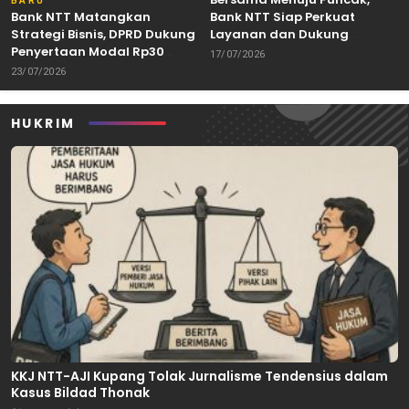
BARU
Bank NTT Matangkan
Bank NTT Siap Perkuat
Strategi Bisnis, DPRD Dukung
Layanan dan Dukung
Penyertaan Modal Rp30
Pertumbuhan Ekonomi NTT
17/07/2026
Miliar
23/07/2026
HUKRIM
KKJ NTT-AJI Kupang Tolak Jurnalisme Tendensius dalam
Kasus Bildad Thonak