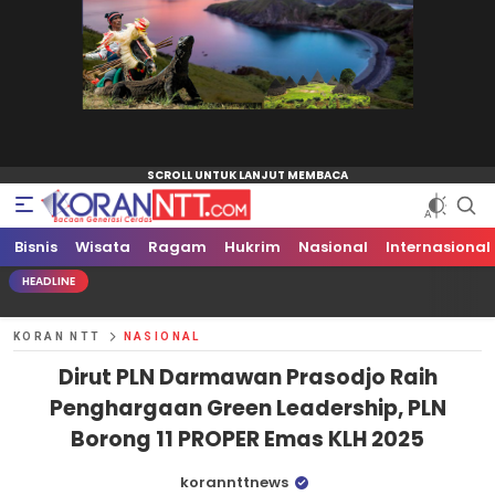
Bisnis
Koran NTT
Bacaan Generasi Cerdas
Wisata
Ragam
Hukrim
Nasional
Internasional
HEADLINE
KORAN NTT
NASIONAL
Dirut PLN Darmawan Prasodjo Raih
Penghargaan Green Leadership, PLN
Borong 11 PROPER Emas KLH 2025
korannttnews