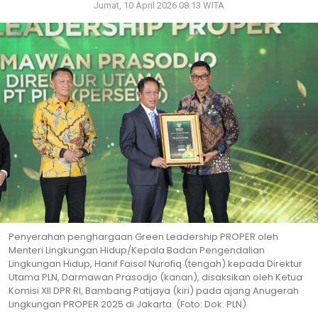
Jumat, 10 April 2026 08:13 WITA
Penyerahan penghargaan Green Leadership PROPER oleh
Menteri Lingkungan Hidup/Kepala Badan Pengendalian
Lingkungan Hidup, Hanif Faisol Nurofiq (tengah) kepada Direktur
Utama PLN, Darmawan Prasodjo (kanan), disaksikan oleh Ketua
Komisi XII DPR RI, Bambang Patijaya (kiri) pada ajang Anugerah
Lingkungan PROPER 2025 di Jakarta. (Foto: Dok. PLN)