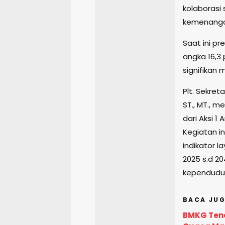
kolaborasi
kemenangan,
Saat ini p
angka 16,3
signifikan m
Plt. Sekre
ST., MT., 
dari Aksi 1
Kegiatan i
indikator 
2025 s.d 
kependuduk
BACA JUG
BMKG Tena