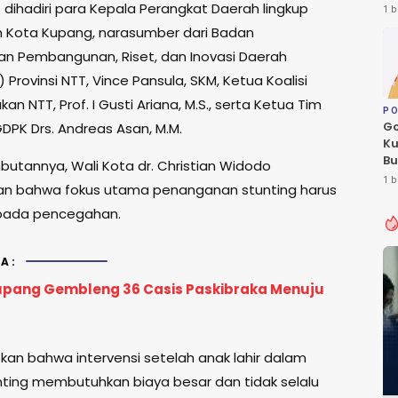
Le
 dihadiri para Kepala Perangkat Daerah lingkup
1 b
Fl
 Kota Kupang, narasumber dari Badan
n Pembangunan, Riset, dan Inovasi Daerah
 Provinsi NTT, Vince Pansula, SKM, Ketua Koalisi
n NTT, Prof. I Gusti Ariana, M.S., serta Ketua Tim
PO
Go
DPK Drs. Andreas Asan, M.M.
Ku
Bu
utannya, Wali Kota dr. Christian Widodo
Ca
1 b
n bahwa fokus utama penanganan stunting harus
Pe
 pada pencegahan.
A:
pang Gembleng 36 Casis Paskibraka Menuju
skan bahwa intervensi setelah anak lahir dalam
unting membutuhkan biaya besar dan tidak selalu