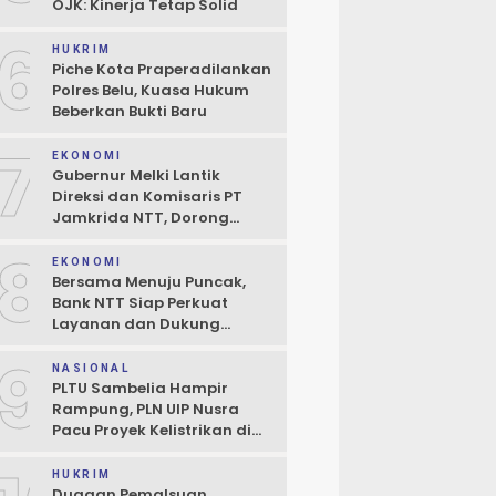
OJK: Kinerja Tetap Solid
6
HUKRIM
Piche Kota Praperadilankan
Polres Belu, Kuasa Hukum
Beberkan Bukti Baru
7
EKONOMI
Gubernur Melki Lantik
Direksi dan Komisaris PT
Jamkrida NTT, Dorong
Perluasan Penjaminan
8
Kredit UMKM
EKONOMI
Bersama Menuju Puncak,
Bank NTT Siap Perkuat
Layanan dan Dukung
Pertumbuhan Ekonomi NTT
9
NASIONAL
PLTU Sambelia Hampir
Rampung, PLN UIP Nusra
Pacu Proyek Kelistrikan di
NTT
HUKRIM
Dugaan Pemalsuan