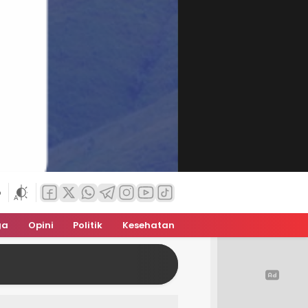
6
ga
Opini
Politik
Kesehatan
Fransisco: Oknum Jaksa, Pe