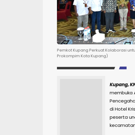
Pemkot Kupang Perkuat Kolaborasi untu
Prokompim Kota Kupang)
Kupang, K
membuka Ak
Pencegahan
di Hotel Kri
peserta un
kecamatan