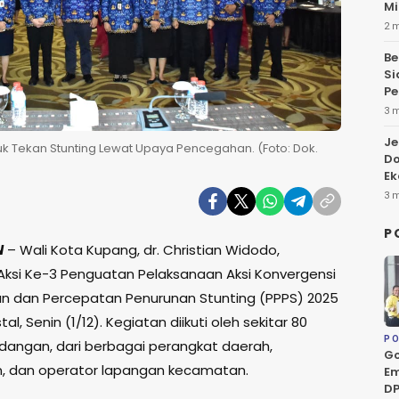
Mi
2 
Be
Si
Pe
3 
Je
k Tekan Stunting Lewat Upaya Pencegahan. (Foto: Dok.
Do
Ek
3 
P
N
– Wali Kota Kupang, dr. Christian Widodo,
si Ke-3 Penguatan Pelaksanaan Aksi Konvergensi
 dan Percepatan Penurunan Stunting (PPPS) 2025
stal, Senin (1/12). Kegiatan diikuti oleh sekitar 80
PO
dangan, dari berbagai perangkat daerah,
Go
, dan operator lapangan kecamatan.
Em
DP