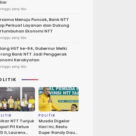
liar
minggu yang lalu
rsama Menuju Puncak, Bank NTT
ap Perkuat Layanan dan Dukung
rtumbuhan Ekonomi NTT
minggu yang lalu
lang HUT ke-64, Gubernur Melki
rong Bank NTT Jadi Penggerak
onomi Kerakyatan
minggu yang lalu
OLITIK
LITIK
POLITIK
lkar NTT Tunjuk
Musda Digelar
pat Plt Ketua
Hari Ini, Restu
D II, Laurens
Dupe: Randy Daud