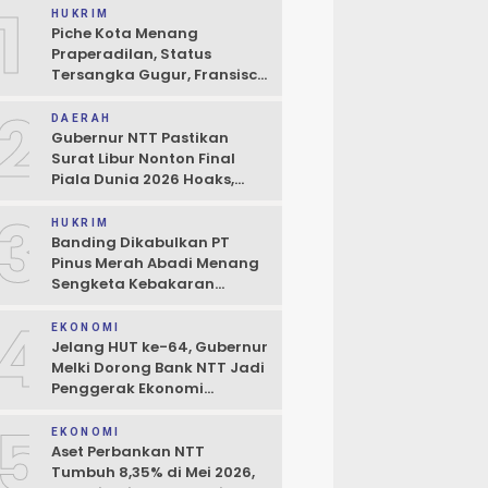
1
HUKRIM
Piche Kota Menang
Praperadilan, Status
Tersangka Gugur, Fransisco
Bessi: Kemenangan Seluruh
2
Pendukung
DAERAH
Gubernur NTT Pastikan
Surat Libur Nonton Final
Piala Dunia 2026 Hoaks,
Pelayanan Publik Tidak
3
Boleh Terhambat
HUKRIM
Banding Dikabulkan PT
Pinus Merah Abadi Menang
Sengketa Kebakaran
Gudang di Kupang
4
EKONOMI
Jelang HUT ke-64, Gubernur
Melki Dorong Bank NTT Jadi
Penggerak Ekonomi
Kerakyatan
5
EKONOMI
Aset Perbankan NTT
Tumbuh 8,35% di Mei 2026,