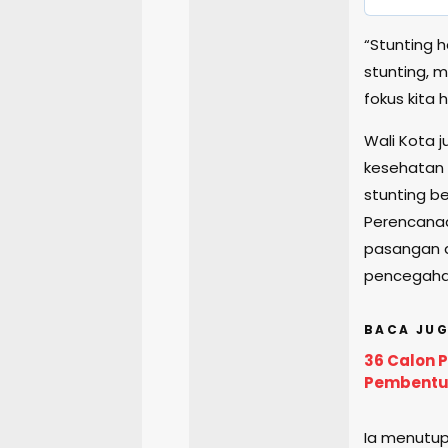
“Stunting h
stunting, m
fokus kita
Wali Kota 
kesehatan 
stunting b
Perencanaa
pasangan d
pencegaha
BACA JUG
36 Calon 
Pembentu
Ia menutu