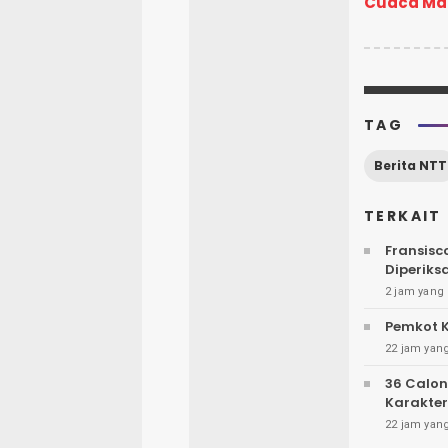
Cuaca Mar
TAG
Berita NTT
TERKAIT
Fransisc
Diperiks
2 jam yang 
Pemkot K
22 jam yang
36 Calon
Karakter
22 jam yang