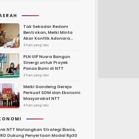
AERAH
Tak Sekadar Redam
Bentrokan, Melki Minta
Akar Konflik Adonara
Harus Diungkap dan
3 hari yang lalu
Diselesaikan
PLN UIP Nusra Bangun
Sinergi untuk Proyek
Panas Bumi di NTT
3 hari yang lalu
Melki Gandeng Gereja
Perkuat SDM dan Ekonomi
Masyarakat NTT
4 hari yang lalu
KONOMI
nk NTT Matangkan Strategi Bisnis,
RD Dukung Penyertaan Modal Rp30