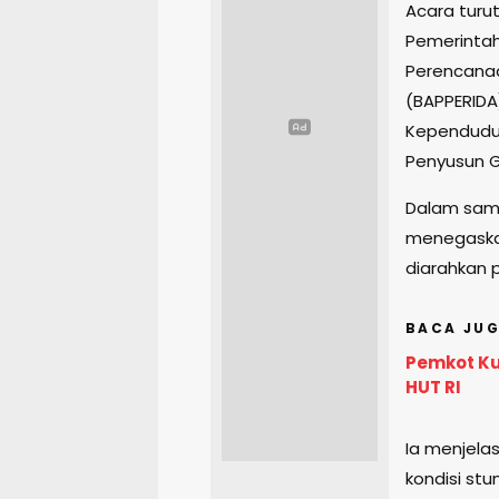
Acara turut
Pemerintah
Perencanaa
(BAPPERIDA)
Kependuduka
Penyusun G
Dalam samb
menegaska
diarahkan
BACA JUG
Pemkot Ku
HUT RI
Ia menjela
kondisi st