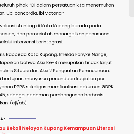
 seluruh pihak, “Di dalam persatuan kita menemukan
 Ubi concordia, ibi victoria.”
revalensi stunting di Kota Kupang berada pada
 persen, dan pemerintah menargetkan penurunan
elalui intervensi terintegrasi.
taris Bappeda Kota Kupang, Imelda Fonyke Nange,
melaporkan bahwa Aksi Ke-3 merupakan tindak lanjut
 Analisis Situasi dan Aksi 2 Penguatan Perencanaan.
ni bertujuan menyusun penandaan kegiatan per
layanan PPPS sekaligus memfinalisasi dokumen GDPK
2045, sebagai pedoman pembangunan berbasis
an. (ejl/ab)
A:
u Bekali Nelayan Kupang Kemampuan Literasi