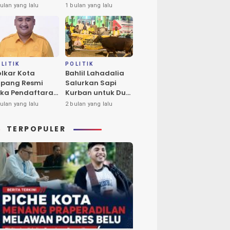
ba Tukan Pimpin
Calon Tunggal
ulan yang lalu
1 bulan yang lalu
ores Timur
Ketua DPD II
Golkar Kota
Kupang
LITIK
POLITIK
lkar Kota
Bahlil Lahadalia
pang Resmi
Salurkan Sapi
ka Pendaftaran
Kurban untuk Dua
lon Ketua DPD
Masjid di Kota
ulan yang lalu
2 bulan yang lalu
riode 2026-2031
Kupang
TERPOPULER