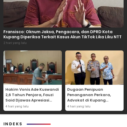
Fransisco: Oknum Jaksa, Pengacara, dan DPRD Kota
Kupang Diperiksa Terkait Kasus Akun TikTok Lika Liku NTT
2 hari yang lalu
Hakim Vonis Ade Kuswandi
Dugaan Penipuan
2,6 Tahun Penjara, Fauzi
Penanganan Perkara,
Said Djawas Apresiasi
Advokat di Kupang
Putusan
Dilaporkan ke Polda NTT
4 hari yang lalu
4 hari yang lalu
INDEKS