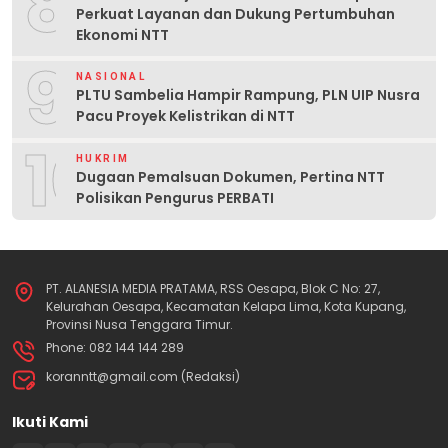
8
Perkuat Layanan dan Dukung Pertumbuhan
Ekonomi NTT
9
NASIONAL
PLTU Sambelia Hampir Rampung, PLN UIP Nusra
Pacu Proyek Kelistrikan di NTT
10
HUKRIM
Dugaan Pemalsuan Dokumen, Pertina NTT
Polisikan Pengurus PERBATI
PT. ALANESIA MEDIA PRATAMA, RSS Oesapa, Blok C No: 27,
Kelurahan Oesapa, Kecamatan Kelapa Lima, Kota Kupang,
Provinsi Nusa Tenggara Timur.
Phone: 082 144 144 289
koranntt@gmail.com (Redaksi)
Ikuti Kami