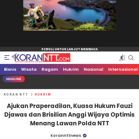
Bisnis
Koran NTT
Bacaan Generasi Cerdas
Wisata
Ragam
Hukrim
Nasional
Internasional
HEADLINE
KORAN NTT
HUKRIM
Ajukan Praperadilan, Kuasa Hukum Fauzi
Djawas dan Brisilian Anggi Wijaya Optimis
Menang Lawan Polda NTT
korannttnews