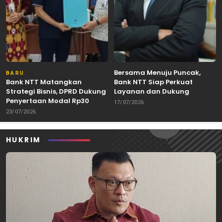
Bersama Menuju Puncak,
BARU
Bank NTT Matangkan
Bank NTT Siap Perkuat
Strategi Bisnis, DPRD Dukung
Layanan dan Dukung
Penyertaan Modal Rp30
Pertumbuhan Ekonomi NTT
17/07/2026
Miliar
23/07/2026
HUKRIM