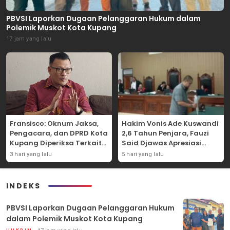
PBVSI Laporkan Dugaan Pelanggaran Hukum dalam
Polemik Muskot Kota Kupang
17 jam yang lalu
Fransisco: Oknum Jaksa,
Hakim Vonis Ade Kuswandi
Pengacara, dan DPRD Kota
2,6 Tahun Penjara, Fauzi
Kupang Diperiksa Terkait
Said Djawas Apresiasi
Kasus Akun TikTok Lika Liku
Putusan
3 hari yang lalu
5 hari yang lalu
NTT
INDEKS
PBVSI Laporkan Dugaan Pelanggaran Hukum
dalam Polemik Muskot Kota Kupang