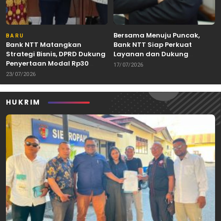
Bersama Menuju Puncak,
BARU
Bank NTT Matangkan
Bank NTT Siap Perkuat
Strategi Bisnis, DPRD Dukung
Layanan dan Dukung
Penyertaan Modal Rp30
Pertumbuhan Ekonomi NTT
17/07/2026
Miliar
23/07/2026
HUKRIM