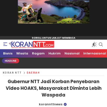
Bisnis
Koran NTT
Bacaan Generasi Cerdas
Wisata
Ragam
Hukrim
Nasional
Internasional
HEADLINE
KORAN NTT
DAERAH
Gubernur NTT Jadi Korban Penyebaran
Video HOAKS, Masyarakat Diminta Lebih
Waspada
korannttnews