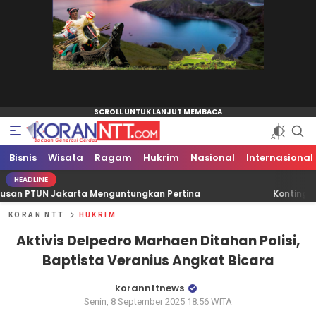
Bisnis
Koran NTT
Bacaan Generasi Cerdas
Wisata
Ragam
Hukrim
Nasional
Internasional
HEADLINE
Jakarta Menguntungkan Pertina
Kontingen Pramuka NTT
KORAN NTT
HUKRIM
Aktivis Delpedro Marhaen Ditahan Polisi,
Baptista Veranius Angkat Bicara
korannttnews
Senin, 8 September 2025 18:56 WITA