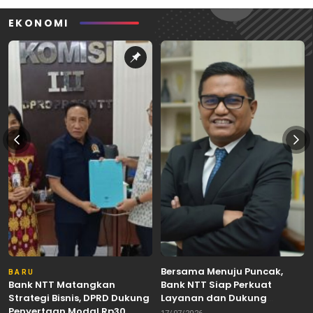
EKONOMI
Bersama Menuju Puncak,
BARU
Bank NTT Matangkan
Bank NTT Siap Perkuat
Strategi Bisnis, DPRD Dukung
Layanan dan Dukung
Penyertaan Modal Rp30
Pertumbuhan Ekonomi NTT