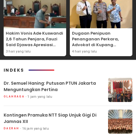
Hakim Vonis Ade Kuswandi
Dugaan Penipuan
2,6 Tahun Penjara, Fauzi
Penanganan Perkara,
Said Djawas Apresiasi
Advokat di Kupang
Putusan
Dilaporkan ke Polda NTT
3 hari yang lalu
4 hari yang lalu
INDEKS
Dr. Semuel Haning: Putusan PTUN Jakarta
Menguntungkan Pertina
1 jam yang lalu
OLAHRAGA
Kontingen Pramuka NTT Siap Unjuk Gigi Di
Jamnas XII
16 jam yang lalu
DAERAH