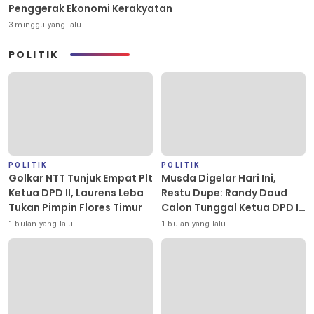
Penggerak Ekonomi Kerakyatan
3 minggu yang lalu
POLITIK
POLITIK
POLITIK
Golkar NTT Tunjuk Empat Plt
Musda Digelar Hari Ini,
Ketua DPD II, Laurens Leba
Restu Dupe: Randy Daud
Tukan Pimpin Flores Timur
Calon Tunggal Ketua DPD II
Golkar Kota Kupang
1 bulan yang lalu
1 bulan yang lalu