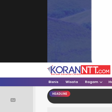
Koran NTT
Bacaan Generasi Cerdas
Bisnis
Wisata
Ragam
H
HEADLINE