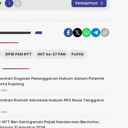
1
2
N
Selanjutnya
DPW PAN NTT
HUT ke-27 PAN
Politik
aporkan Dugaan Pelanggaran Hukum dalam Polemik
Kota Kupang
 lalu
esmikan Rumah Advokasi Hukum PKS Nusa Tenggara
 lalu
 NTT Beri Keringanan Pajak Kendaraan Bermotor,
Hingga 31 Agustus 2026