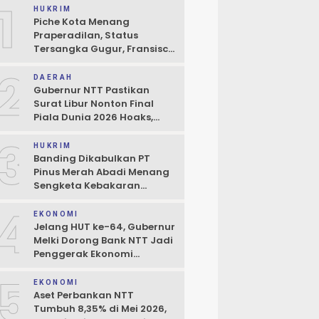
1
HUKRIM
Piche Kota Menang
Praperadilan, Status
Tersangka Gugur, Fransisco
Bessi: Kemenangan Seluruh
2
Pendukung
DAERAH
Gubernur NTT Pastikan
Surat Libur Nonton Final
Piala Dunia 2026 Hoaks,
Pelayanan Publik Tidak
3
Boleh Terhambat
HUKRIM
Banding Dikabulkan PT
Pinus Merah Abadi Menang
Sengketa Kebakaran
Gudang di Kupang
4
EKONOMI
Jelang HUT ke-64, Gubernur
Melki Dorong Bank NTT Jadi
Penggerak Ekonomi
Kerakyatan
5
EKONOMI
Aset Perbankan NTT
Tumbuh 8,35% di Mei 2026,