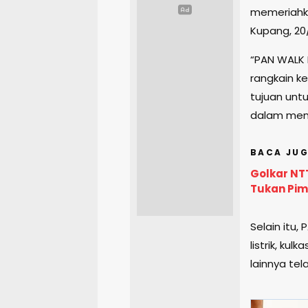
memeriahka
Kupang, 20
“PAN WALK 
rangkain k
tujuan unt
dalam meme
BACA JUG
Golkar NTT
Tukan Pim
Selain itu,
listrik, ku
lainnya tel