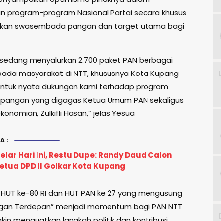
n program-program Nasional Partai secara khusus
kan swasembada pangan dan target utama bagi
 sedang menyalurkan 2.700 paket PAN berbagai
ada masyarakat di NTT, khususnya Kota Kupang
ntuk nyata dukungan kami terhadap program
 pangan yang digagas Ketua Umum PAN sekaligus
onomian, Zulkifli Hasan,” jelas Yesua
A:
lar Hari Ini, Restu Dupe: Randy Daud Calon
etua DPD II Golkar Kota Kupang
 HUT ke-80 RI dan HUT PAN ke 27 yang mengusung
gan Terdepan” menjadi momentum bagi PAN NTT
kin menguatkan langkah politik dan kontribusi