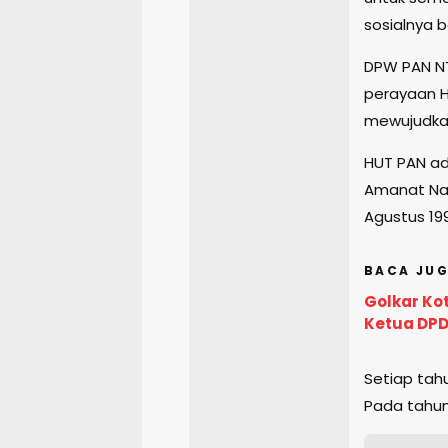
sosialnya 
DPW PAN N
perayaan HU
mewujudkan
HUT PAN ada
Amanat Nasi
Agustus 19
BACA JUG
Golkar Ko
Ketua DPD
Setiap tah
Pada tahun