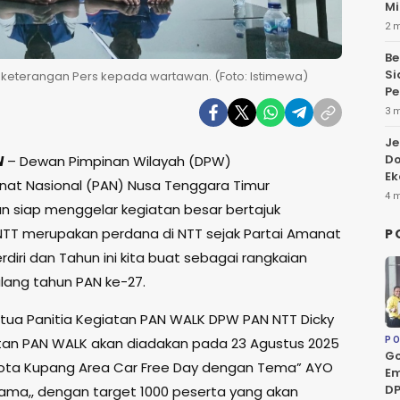
Mi
2 
Be
Si
eterangan Pers kepada wartawan. (Foto: Istimewa)
Pe
3 
Je
Do
N
– Dewan Pimpinan Wilayah (DPW)
Ek
nat Nasional (PAN) Nusa Tenggara Timur
4 
 siap menggelar kegiatan besar bertajuk
TT merupakan perdana di NTT sejak Partai Amanat
P
rdiri dan Tahun ini kita buat sebagai rangkaian
lang tahun PAN ke-27.
tua Panitia Kegiatan PAN WALK DPW PAN NTT Dicky
atan PAN WALK akan diadakan pada 23 Agustus 2025
PO
Go
ri Kota Kupang Area Car Free Day dengan Tema” AYO
Em
DP
ama,, dengan target 1000 peserta yang akan