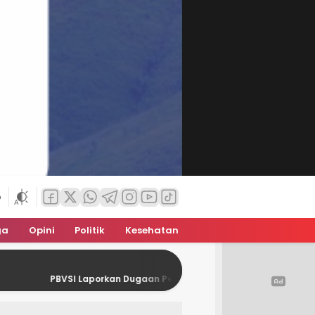
6
ga
Opini
Politik
Kesehatan
SI Laporkan Dugaan Pelanggaran Hukum dalam Polemik Muskot Kot