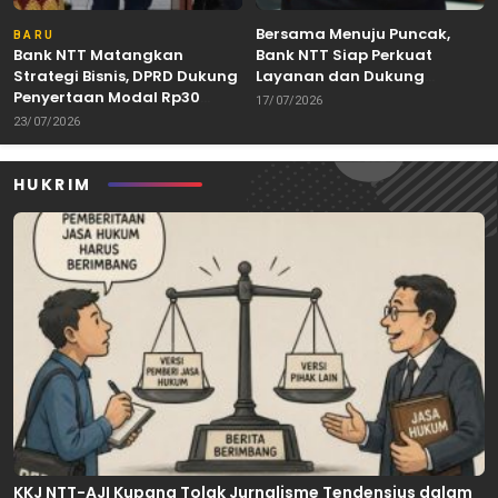
Bersama Menuju Puncak,
BARU
Bank NTT Matangkan
Bank NTT Siap Perkuat
Strategi Bisnis, DPRD Dukung
Layanan dan Dukung
Penyertaan Modal Rp30
Pertumbuhan Ekonomi NTT
17/07/2026
Miliar
23/07/2026
HUKRIM
KKJ NTT-AJI Kupang Tolak Jurnalisme Tendensius dalam