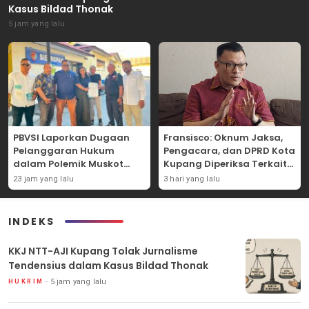
Kasus Bildad Thonak
5 jam yang lalu
PBVSI Laporkan Dugaan
Fransisco: Oknum Jaksa,
Pelanggaran Hukum
Pengacara, dan DPRD Kota
dalam Polemik Muskot
Kupang Diperiksa Terkait
Kota Kupang
Kasus Akun TikTok Lika Liku
23 jam yang lalu
3 hari yang lalu
NTT
INDEKS
KKJ NTT-AJI Kupang Tolak Jurnalisme
Tendensius dalam Kasus Bildad Thonak
5 jam yang lalu
HUKRIM