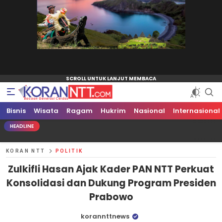
Bisnis
Koran NTT
Bacaan Generasi Cerdas
Wisata
Ragam
Hukrim
Nasional
Internasional
HEADLINE
KORAN NTT
POLITIK
Zulkifli Hasan Ajak Kader PAN NTT Perkuat
Konsolidasi dan Dukung Program Presiden
Prabowo
korannttnews