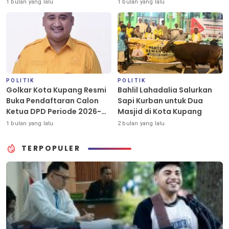
Golkar Kota Kupang
1 bulan yang lalu
1 bulan yang lalu
POLITIK
POLITIK
Golkar Kota Kupang Resmi
Bahlil Lahadalia Salurkan
Buka Pendaftaran Calon
Sapi Kurban untuk Dua
Ketua DPD Periode 2026-
Masjid di Kota Kupang
2031
1 bulan yang lalu
2 bulan yang lalu
TERPOPULER