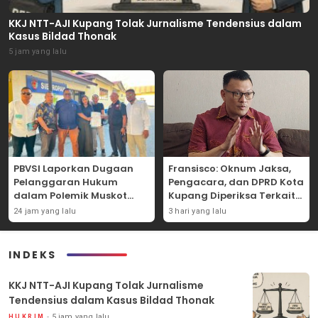
KKJ NTT-AJI Kupang Tolak Jurnalisme Tendensius dalam
Kasus Bildad Thonak
5 jam yang lalu
PBVSI Laporkan Dugaan
Fransisco: Oknum Jaksa,
Pelanggaran Hukum
Pengacara, dan DPRD Kota
dalam Polemik Muskot
Kupang Diperiksa Terkait
Kota Kupang
Kasus Akun TikTok Lika Liku
24 jam yang lalu
3 hari yang lalu
NTT
INDEKS
KKJ NTT-AJI Kupang Tolak Jurnalisme
Tendensius dalam Kasus Bildad Thonak
5 jam yang lalu
HUKRIM