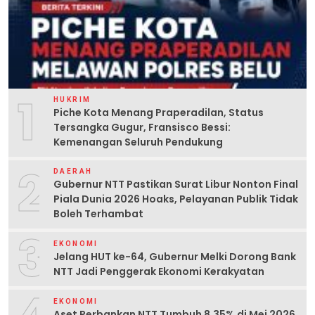
1
HUKRIM
Piche Kota Menang Praperadilan, Status
Tersangka Gugur, Fransisco Bessi:
Kemenangan Seluruh Pendukung
2
DAERAH
Gubernur NTT Pastikan Surat Libur Nonton Final
Piala Dunia 2026 Hoaks, Pelayanan Publik Tidak
Boleh Terhambat
3
EKONOMI
Jelang HUT ke-64, Gubernur Melki Dorong Bank
NTT Jadi Penggerak Ekonomi Kerakyatan
EKONOMI
Aset Perbankan NTT Tumbuh 8,35% di Mei 2026,