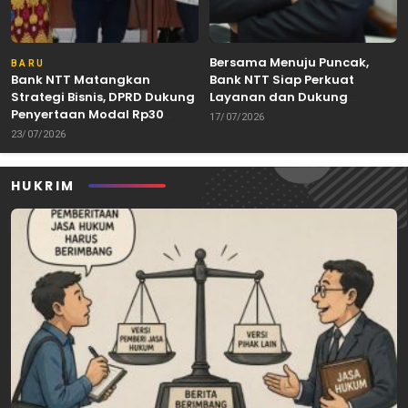
Bersama Menuju Puncak,
BARU
Bank NTT Matangkan
Bank NTT Siap Perkuat
Strategi Bisnis, DPRD Dukung
Layanan dan Dukung
Penyertaan Modal Rp30
Pertumbuhan Ekonomi NTT
17/07/2026
Miliar
23/07/2026
HUKRIM