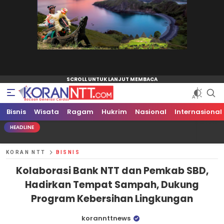
Bisnis
Koran NTT
Bacaan Generasi Cerdas
Wisata
Ragam
Hukrim
Nasional
Internasional
HEADLINE
KORAN NTT
BISNIS
Kolaborasi Bank NTT dan Pemkab SBD,
Hadirkan Tempat Sampah, Dukung
Program Kebersihan Lingkungan
korannttnews