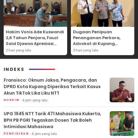
Hakim Vonis Ade Kuswandi
Dugaan Penipuan
2,6 Tahun Penjara, Fauzi
Penanganan Perkara,
Said Djawas Apresiasi
Advokat di Kupang
Putusan
Dilaporkan ke Polda NTT
2 hari yang lalu
3 hari yang lalu
INDEKS
Fransisco: Oknum Jaksa, Pengacara, dan
DPRD Kota Kupang Diperiksa Terkait Kasus
Akun TikTok Lika Liku NTT
6 jam yang lalu
HUKRIM
UPG 1945 NTT Tarik 471 Mahasiswa Kukerta,
BPH PB PGRI Tegaskan Dosen Tak Boleh
Intimidasi Mahasiswa
6 jam yang lalu
PENDIDIKAN