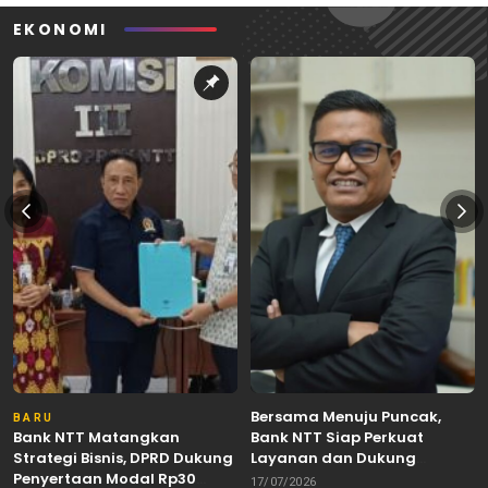
EKONOMI
Bersama Menuju Puncak,
BARU
Bank NTT Matangkan
Bank NTT Siap Perkuat
Strategi Bisnis, DPRD Dukung
Layanan dan Dukung
Penyertaan Modal Rp30
Pertumbuhan Ekonomi NTT
17/07/2026