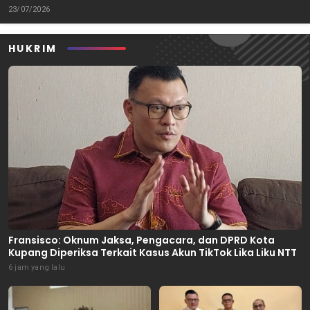
Miliar
23/07/2026
HUKRIM
Fransisco: Oknum Jaksa, Pengacara, dan DPRD Kota
Kupang Diperiksa Terkait Kasus Akun TikTok Lika Liku NTT
6 jam yang lalu