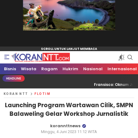
Bisnis
Koran NTT
Bacaan Generasi Cerdas
Wisata
Ragam
Hukrim
Nasional
Internasional
HEADLINE
Fransisco: Oknum Jaksa, Pengacara,
KORAN NTT
FLOTIM
Launching Program Wartawan Cilik, SMPN
Balaweling Gelar Workshop Jurnalistik
korannttnews
Minggu, 4 Juni 2023 11:12 WITA