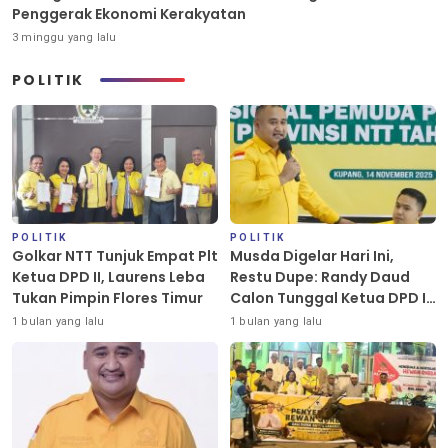
Penggerak Ekonomi Kerakyatan
3 minggu yang lalu
POLITIK
POLITIK
POLITIK
Golkar NTT Tunjuk Empat Plt
Musda Digelar Hari Ini,
Ketua DPD II, Laurens Leba
Restu Dupe: Randy Daud
Tukan Pimpin Flores Timur
Calon Tunggal Ketua DPD II
Golkar Kota Kupang
1 bulan yang lalu
1 bulan yang lalu