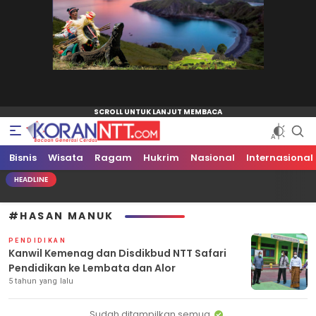
Bisnis
Koran NTT
Bacaan Generasi Cerdas
Wisata
Ragam
Hukrim
Nasional
Internasional
HEADLINE
#HASAN MANUK
PENDIDIKAN
Kanwil Kemenag dan Disdikbud NTT Safari
Pendidikan ke Lembata dan Alor
5 tahun yang lalu
Sudah ditampilkan semua