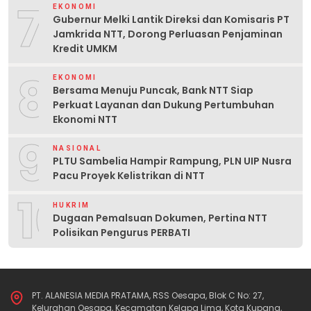
7
EKONOMI
Gubernur Melki Lantik Direksi dan Komisaris PT
Jamkrida NTT, Dorong Perluasan Penjaminan
Kredit UMKM
8
EKONOMI
Bersama Menuju Puncak, Bank NTT Siap
Perkuat Layanan dan Dukung Pertumbuhan
Ekonomi NTT
9
NASIONAL
PLTU Sambelia Hampir Rampung, PLN UIP Nusra
Pacu Proyek Kelistrikan di NTT
10
HUKRIM
Dugaan Pemalsuan Dokumen, Pertina NTT
Polisikan Pengurus PERBATI
PT. ALANESIA MEDIA PRATAMA, RSS Oesapa, Blok C No: 27,
Kelurahan Oesapa, Kecamatan Kelapa Lima, Kota Kupang,