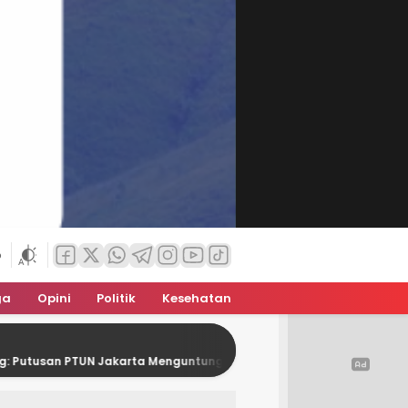
6
ga
Opini
Politik
Kesehatan
utusan PTUN Jakarta Menguntungkan Pertina
Kontingen