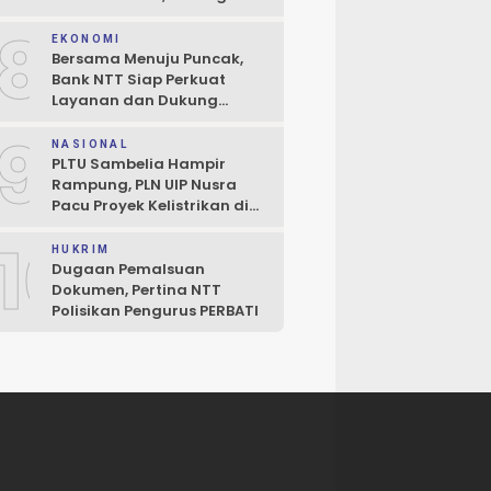
Perluasan Penjaminan
8
Kredit UMKM
EKONOMI
Bersama Menuju Puncak,
Bank NTT Siap Perkuat
Layanan dan Dukung
Pertumbuhan Ekonomi NTT
9
NASIONAL
PLTU Sambelia Hampir
Rampung, PLN UIP Nusra
Pacu Proyek Kelistrikan di
NTT
10
HUKRIM
Dugaan Pemalsuan
Dokumen, Pertina NTT
Polisikan Pengurus PERBATI