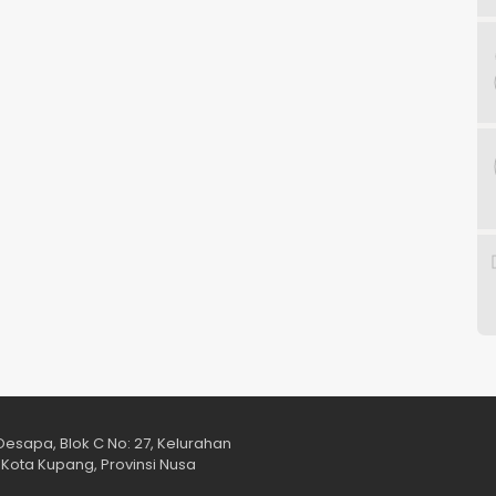
esapa, Blok C No: 27, Kelurahan
Kota Kupang, Provinsi Nusa