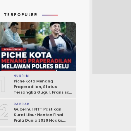
TERPOPULER
1
HUKRIM
Piche Kota Menang
Praperadilan, Status
Tersangka Gugur, Fransisco
Bessi: Kemenangan Seluruh
2
Pendukung
DAERAH
Gubernur NTT Pastikan
Surat Libur Nonton Final
Piala Dunia 2026 Hoaks,
Pelayanan Publik Tidak