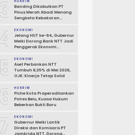
3
Boleh Terhambat
HUKRIM
Banding Dikabulkan PT
Pinus Merah Abadi Menang
Sengketa Kebakaran
Gudang di Kupang
4
EKONOMI
Jelang HUT ke-64, Gubernur
Melki Dorong Bank NTT Jadi
Penggerak Ekonomi
Kerakyatan
5
EKONOMI
Aset Perbankan NTT
Tumbuh 8,35% di Mei 2026,
OJK: Kinerja Tetap Solid
6
HUKRIM
Piche Kota Praperadilankan
Polres Belu, Kuasa Hukum
Beberkan Bukti Baru
7
EKONOMI
Gubernur Melki Lantik
Direksi dan Komisaris PT
Jamkrida NTT, Dorong