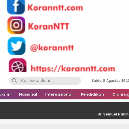
Sabtu, 8 Agustus 202
ukrim
Nasional
Internasional
Pendidikan
Olahra
Dr. Semuel Haning: P