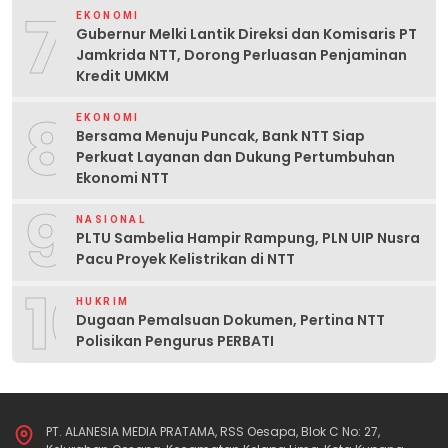
7
EKONOMI
Gubernur Melki Lantik Direksi dan Komisaris PT
Jamkrida NTT, Dorong Perluasan Penjaminan
Kredit UMKM
8
EKONOMI
Bersama Menuju Puncak, Bank NTT Siap
Perkuat Layanan dan Dukung Pertumbuhan
Ekonomi NTT
9
NASIONAL
PLTU Sambelia Hampir Rampung, PLN UIP Nusra
Pacu Proyek Kelistrikan di NTT
10
HUKRIM
Dugaan Pemalsuan Dokumen, Pertina NTT
Polisikan Pengurus PERBATI
PT. ALANESIA MEDIA PRATAMA, RSS Oesapa, Blok C No: 27,