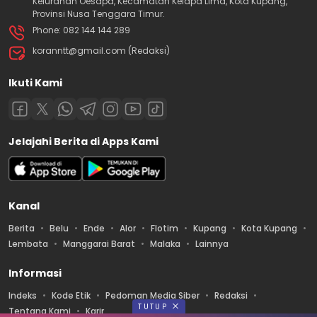
Kelurahan Oesapa, Kecamatan Kelapa Lima, Kota Kupang,
Provinsi Nusa Tenggara Timur.
Phone: 082 144 144 289
koranntt@gmail.com (Redaksi)
Ikuti Kami
Jelajahi Berita di Apps Kami
Kanal
Berita
Belu
Ende
Alor
Flotim
Kupang
Kota Kupang
Lembata
Manggarai Barat
Malaka
Lainnya
Informasi
Indeks
Kode Etik
Pedoman Media Siber
Redaksi
TUTUP
Tentang Kami
Karir