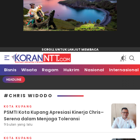
Bisnis
Koran NTT
Bacaan Generasi Cerdas
Wisata
Ragam
Hukrim
Nasional
Internasional
HEADLINE
#CHRIS WIDODO
KOTA KUPANG
PSMTI Kota Kupang Apresiasi Kinerja Chris–
Serena dalam Menjaga Toleransi
9 bulan yang lalu
KOTA KUPANG